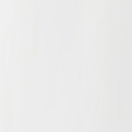
Nghề nghiệp...
Thành phố...
GỬI Y