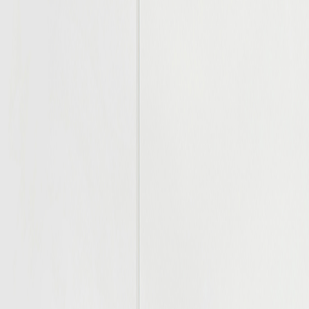
ÊU CẦU