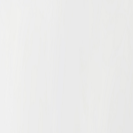
TẢI E
TƯ VẤN MIỄN P