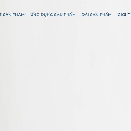
T SẢN PHẨM
ỨNG DỤNG SẢN PHẨM
DẢI SẢN PHẨM
GIỚI T