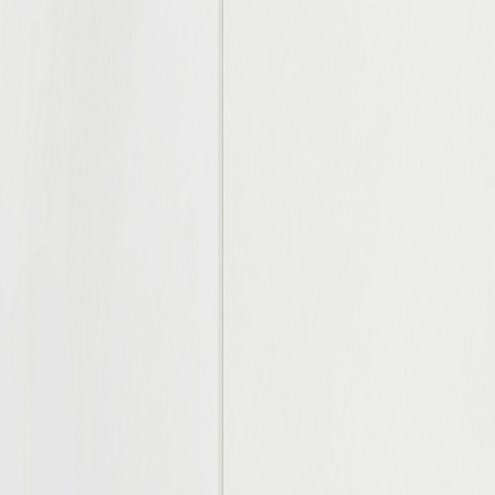
-BROCHURE
HÍ VỀ SẢN PHẨM