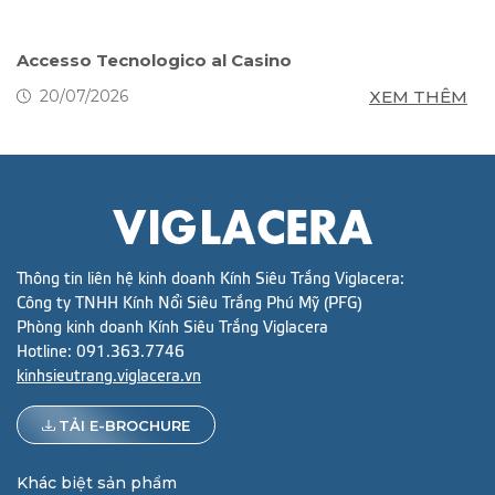
s
Accesso Tecnologico al Casino
S
g
M
XEM THÊM
20/07/2026
Thông tin liên hệ kinh doanh Kính Siêu Trắng Viglacera:
Công ty TNHH Kính Nổi Siêu Trắng Phú Mỹ (PFG)
Phòng kinh doanh Kính Siêu Trắng Viglacera
Hotline:
091.363.7746
kinhsieutrang.viglacera.vn
TẢI E-BROCHURE
Khác biệt sản phẩm