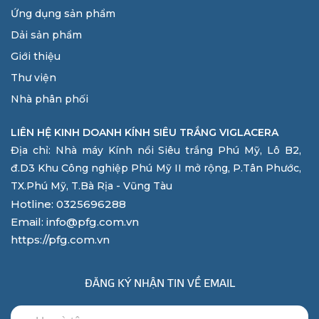
Ứng dụng sản phẩm
Dải sản phẩm
Giới thiệu
Thư viện
Nhà phân phối
LIÊN HỆ KINH DOANH KÍNH SIÊU TRẮNG VIGLACERA
Địa chỉ: Nhà máy Kính nổi Siêu trắng Phú Mỹ, Lô B2,
đ.D3 Khu Công nghiệp Phú Mỹ II mở rộng, P.Tân Phước,
TX.Phú Mỹ, T.Bà Rịa - Vũng Tàu
Hotline: 0325696288
Email: info@pfg.com.vn
https://pfg.com.vn
ĐĂNG KÝ NHẬN TIN VỀ EMAIL