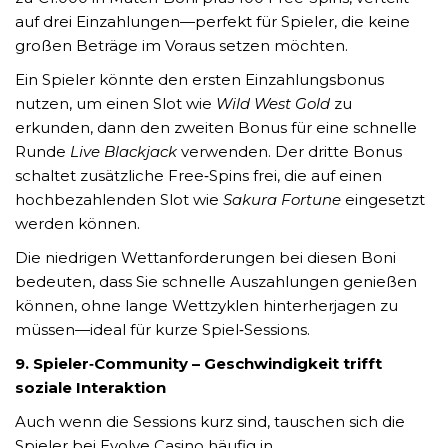
auf drei Einzahlungen—perfekt für Spieler, die keine
großen Beträge im Voraus setzen möchten.
Ein Spieler könnte den ersten Einzahlungsbonus
nutzen, um einen Slot wie
Wild West Gold
zu
erkunden, dann den zweiten Bonus für eine schnelle
Runde
Live Blackjack
verwenden. Der dritte Bonus
schaltet zusätzliche Free‑Spins frei, die auf einen
hochbezahlenden Slot wie
Sakura Fortune
eingesetzt
werden können.
Die niedrigen Wettanforderungen bei diesen Boni
bedeuten, dass Sie schnelle Auszahlungen genießen
können, ohne lange Wettzyklen hinterherjagen zu
müssen—ideal für kurze Spiel‑Sessions.
9. Spieler‑Community – Geschwindigkeit trifft
soziale Interaktion
Auch wenn die Sessions kurz sind, tauschen sich die
Spieler bei Evolve Casino häufig in