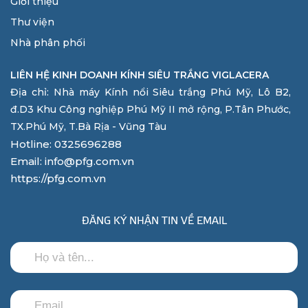
Giới thiệu
Thư viện
Nhà phân phối
LIÊN HỆ KINH DOANH KÍNH SIÊU TRẮNG VIGLACERA
Địa chỉ: Nhà máy Kính nổi Siêu trắng Phú Mỹ, Lô B2,
đ.D3 Khu Công nghiệp Phú Mỹ II mở rộng, P.Tân Phước,
TX.Phú Mỹ, T.Bà Rịa - Vũng Tàu
Hotline: 0325696288
Email: info@pfg.com.vn
https://pfg.com.vn
ĐĂNG KÝ NHẬN TIN VỀ EMAIL