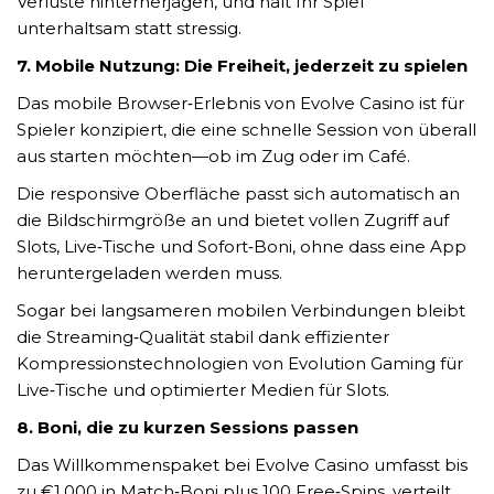
Verluste hinterherjagen, und hält Ihr Spiel
unterhaltsam statt stressig.
7. Mobile Nutzung: Die Freiheit, jederzeit zu spielen
Das mobile Browser‑Erlebnis von Evolve Casino ist für
Spieler konzipiert, die eine schnelle Session von überall
aus starten möchten—ob im Zug oder im Café.
Die responsive Oberfläche passt sich automatisch an
die Bildschirmgröße an und bietet vollen Zugriff auf
Slots, Live‑Tische und Sofort‑Boni, ohne dass eine App
heruntergeladen werden muss.
Sogar bei langsameren mobilen Verbindungen bleibt
die Streaming‑Qualität stabil dank effizienter
Kompressionstechnologien von Evolution Gaming für
Live‑Tische und optimierter Medien für Slots.
8. Boni, die zu kurzen Sessions passen
Das Willkommenspaket bei Evolve Casino umfasst bis
zu €1.000 in Match‑Boni plus 100 Free‑Spins, verteilt