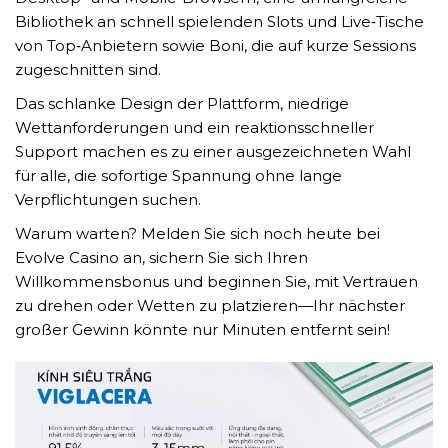
Bibliothek an schnell spielenden Slots und Live‑Tische
von Top‑Anbietern sowie Boni, die auf kurze Sessions
zugeschnitten sind.
Das schlanke Design der Plattform, niedrige
Wettanforderungen und ein reaktionsschneller
Support machen es zu einer ausgezeichneten Wahl
für alle, die sofortige Spannung ohne lange
Verpflichtungen suchen.
Warum warten? Melden Sie sich noch heute bei
Evolve Casino an, sichern Sie sich Ihren
Willkommensbonus und beginnen Sie, mit Vertrauen
zu drehen oder Wetten zu platzieren—Ihr nächster
großer Gewinn könnte nur Minuten entfernt sein!