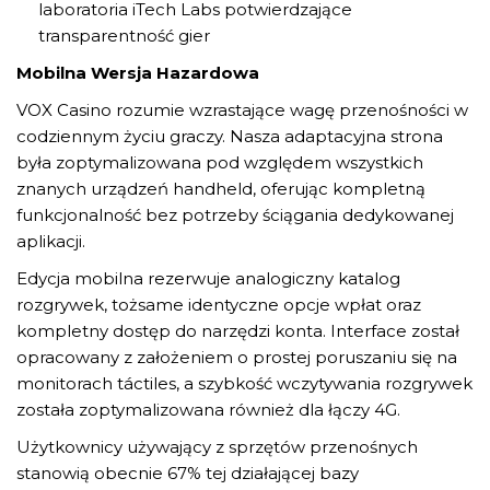
laboratoria iTech Labs potwierdzające
transparentność gier
Mobilna Wersja Hazardowa
VOX Casino rozumie wzrastające wagę przenośności w
codziennym życiu graczy. Nasza adaptacyjna strona
była zoptymalizowana pod względem wszystkich
znanych urządzeń handheld, oferując kompletną
funkcjonalność bez potrzeby ściągania dedykowanej
aplikacji.
Edycja mobilna rezerwuje analogiczny katalog
rozgrywek, tożsame identyczne opcje wpłat oraz
kompletny dostęp do narzędzi konta. Interface został
opracowany z założeniem o prostej poruszaniu się na
monitorach táctiles, a szybkość wczytywania rozgrywek
została zoptymalizowana również dla łączy 4G.
Użytkownicy używający z sprzętów przenośnych
stanowią obecnie 67% tej działającej bazy