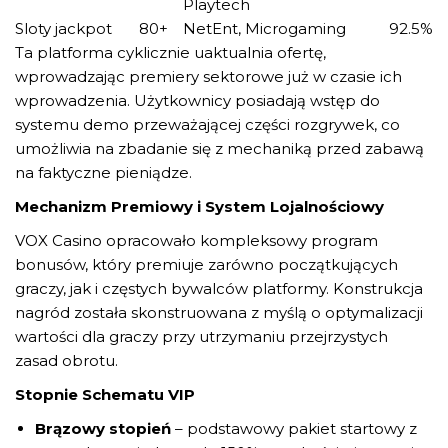
Playtech
Sloty jackpot
80+
NetEnt, Microgaming
92.5%
Ta platforma cyklicznie uaktualnia ofertę,
wprowadzając premiery sektorowe już w czasie ich
wprowadzenia. Użytkownicy posiadają wstęp do
systemu demo przeważającej części rozgrywek, co
umożliwia na zbadanie się z mechaniką przed zabawą
na faktyczne pieniądze.
Mechanizm Premiowy i System Lojalnościowy
VOX Casino opracowało kompleksowy program
bonusów, który premiuje zarówno początkujących
graczy, jak i częstych bywalców platformy. Konstrukcja
nagród została skonstruowana z myślą o optymalizacji
wartości dla graczy przy utrzymaniu przejrzystych
zasad obrotu.
Stopnie Schematu VIP
Brązowy stopień
– podstawowy pakiet startowy z