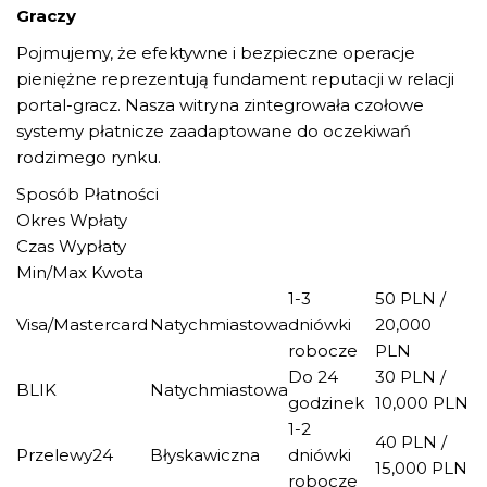
Graczy
Pojmujemy, że efektywne i bezpieczne operacje
pieniężne reprezentują fundament reputacji w relacji
portal-gracz. Nasza witryna zintegrowała czołowe
systemy płatnicze zaadaptowane do oczekiwań
rodzimego rynku.
Sposób Płatności
Okres Wpłaty
Czas Wypłaty
Min/Max Kwota
1-3
50 PLN /
Visa/Mastercard
Natychmiastowa
dniówki
20,000
robocze
PLN
Do 24
30 PLN /
BLIK
Natychmiastowa
godzinek
10,000 PLN
1-2
40 PLN /
Przelewy24
Błyskawiczna
dniówki
15,000 PLN
robocze