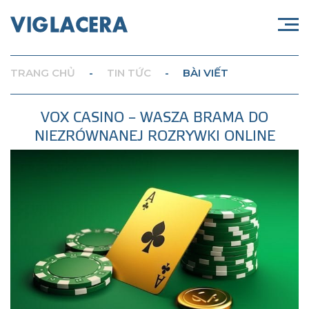
TRANG CHỦ
-
TIN TỨC
-
BÀI VIẾT
VOX CASINO – WASZA BRAMA DO
NIEZRÓWNANEJ ROZRYWKI ONLINE