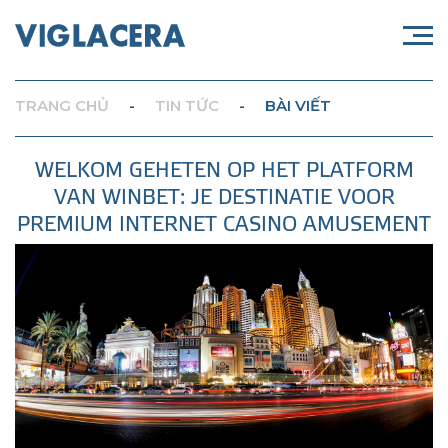
TRANG CHỦ
-
TIN TỨC
-
BÀI VIẾT
WELKOM GEHETEN OP HET PLATFORM
VAN WINBET: JE DESTINATIE VOOR
PREMIUM INTERNET CASINO AMUSEMENT