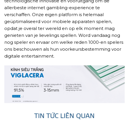
technologische innovatie en vooruitgang om de
allerbeste internet gambling-experience te
verschaffen. Onze eigen platform is helemaal
geüptimaliseerd voor mobiele apparaten spelen,
opdat je overal ter wereld en op elk moment mag
genieten van je lievelings spellen. Word vandaag nog
nog speler en ervaar om welke reden 1000-en spelers
ons beschouwen als hun voorkeursbestemming voor
digitale entertainment.
TIN TỨC LIÊN QUAN