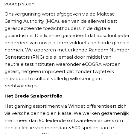
GỬI YÊU CẦU
voorop staan.
Ons vergunning wordt afgegeven via de Maltese
Gaming Authority (MGA), een van de allerwel best
gerespecteerde toezichthouders in de digitale
gokindustrie. Die licentie garandeert dat absoluut ieder
onderdeel van ons platform voldoet aan harde globale
normen. We opereren met erkende Random Number
Generators (RNG) die allemaal door middel van
neutrale testinstituten waaronder eCOGRA worden
getest, hetgeen impliceert dat zonder twijfel elk
individueel resultaat volledig willekeurig en
rechtvaardig is.
Het Brede Spelportfolio
Het gaming assortiment via Winbet differentieert zich
via verscheidenheid en klasse. We werken gezamenlijk
met meer dan 50 leidende softwareleveranciers om
één collectie van meer dan 3.500 spellen aan te