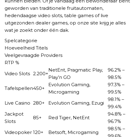
kunnen bieden. Of je vandaag een bewonderaar bent
geworden van traditionele fruitautomaten,
hedendaagse video slots, table games of live
uitgezonden dealer games, op onze site krijg je alles
wat je zoekt onder één dak.
Spelcategorie
Hoeveelheid Titels
Veelgevraagde Providers
RTP %
NetEnt, Pragmatic Play,
96.2% –
Video Slots
2.200+
Play’n GO
98.5%
Evolution Gaming,
97.3% –
Tafelspellen
450+
Microgaming
99.5%
98.1% –
Live Casino
280+
Evolution Gaming, Ezugi
99.4%
Jackpot
94.8% –
85+
Red Tiger, NetEnt
Slots
96.7%
98.5% –
Videopoker
120+
Betsoft, Microgaming
99.6%