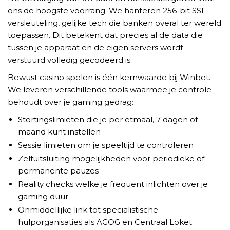
ons de hoogste voorrang. We hanteren 256-bit SSL-
versleuteling, gelijke tech die banken overal ter wereld
toepassen. Dit betekent dat precies al de data die
tussen je apparaat en de eigen servers wordt
verstuurd volledig gecodeerd is.
Bewust casino spelen is één kernwaarde bij Winbet.
We leveren verschillende tools waarmee je controle
behoudt over je gaming gedrag:
Stortingslimieten die je per etmaal, 7 dagen of
maand kunt instellen
Sessie limieten om je speeltijd te controleren
Zelfuitsluiting mogelijkheden voor periodieke of
permanente pauzes
Reality checks welke je frequent inlichten over je
gaming duur
Onmiddellijke link tot specialistische
hulporganisaties als AGOG en Centraal Loket