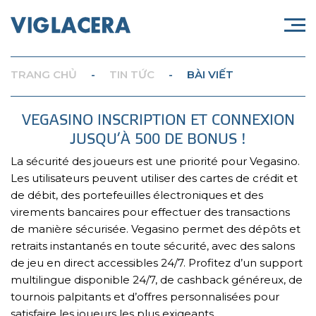
TRANG CHỦ
-
TIN TỨC
-
BÀI VIẾT
VEGASINO INSCRIPTION ET CONNEXION
JUSQU’À 500 DE BONUS !
La sécurité des joueurs est une priorité pour Vegasino.
Les utilisateurs peuvent utiliser des cartes de crédit et
de débit, des portefeuilles électroniques et des
virements bancaires pour effectuer des transactions
de manière sécurisée. Vegasino permet des dépôts et
retraits instantanés en toute sécurité, avec des salons
de jeu en direct accessibles 24/7. Profitez d’un support
multilingue disponible 24/7, de cashback généreux, de
tournois palpitants et d’offres personnalisées pour
satisfaire les joueurs les plus exigeants.