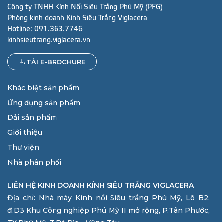
Công ty TNHH Kính Nổi Siêu Trắng Phú Mỹ (PFG)
Phòng kinh doanh Kính Siêu Trắng Viglacera
Hotline:
091.363.7746
kinhsieutrang.viglacera.vn
TẢI E-BROCHURE
Khác biệt sản phẩm
Ứng dụng sản phẩm
Dải sản phẩm
Giới thiệu
Thư viện
Nhà phân phối
LIÊN HỆ KINH DOANH KÍNH SIÊU TRẮNG VIGLACERA
Địa chỉ: Nhà máy Kính nổi Siêu trắng Phú Mỹ, Lô B2,
đ.D3 Khu Công nghiệp Phú Mỹ II mở rộng, P.Tân Phước,