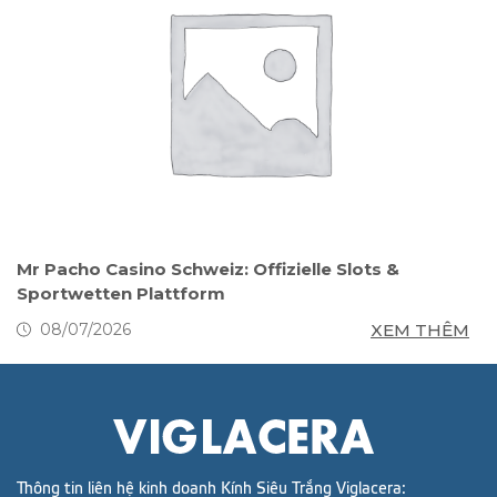
Mr Pacho Casino Schweiz: Offizielle Slots &
C
Sportwetten Plattform
M
XEM THÊM
08/07/2026
Thông tin liên hệ kinh doanh Kính Siêu Trắng Viglacera: