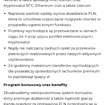
kryptowalut BTC, Ethereum coin a także Litecoin.
Najniższa wartość wpłaty wynosi dwadzieścia PLN,
która to umożliwia rozpoczęcie rozgrywki również w
przypadku ograniczonym funduszu
Przelewy wychodzące są przetwarzane w ramach
ciągu 24. h przy użyciu portfeli elektronicznych i
kryptowalut
Nigdy nie naliczamy żadnych opłat za przelewów
płatniczych realizowanych przez naszych aktywnych
użytkowników
24-godzinny maksimum transferów wychodzących
dla posiadaczy sprawdzonych rachunków premium
to pięćdziesiąt tysięcy zł
Program bonusowy oraz benefity
Zbudowaliśmy wielopoziomowy system bonusów,
który premiuje działalność a także lojalność graczy.
Każda pojedyncza obstawiona PLN przeobraża się w