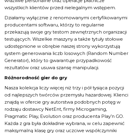
wrażliwe personalne oraz operacje płatnicze
GỬI YÊU CẦU
wszystkich klientów przed nielegalnym wstępem.
Działamy wyłącznie z renomowanymi certyfikowanymi
producentami softwaru, którzy to regularnie
przekazują swoje gry testom zewnętrznych organizacji
testujących. Wszelkie maszyny a także tytuły stołowe
udostępnione w obrębie naszej strony wykorzystują
system generowania liczb losowych (Random Number
Generator), który to gwarantuje przypadkowość
rezultatów oraz usuwa szansę manipulacji.
Różnorodność gier do gry
Nasza kolekcja liczy więcej niż trzy i pół tysiąca pozycji
od najlepszych twórców przemysłu hazardowej. Klienci
znajdą w ofercie gry autorstwa podobnych potęg w
rodzaju dostawcy NetEnt, firmy Microgaming,
Pragmatic Play, Evolution oraz producenta Play’n GO.
Każda z gra była dokładnie wybrana, w celu zapewnić
maksymalną klasę gry oraz uczciwe współczynniki