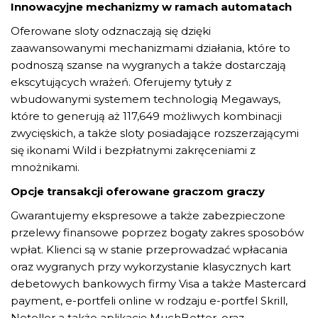
Innowacyjne mechanizmy w ramach automatach
Oferowane sloty odznaczają się dzięki
zaawansowanymi mechanizmami działania, które to
podnoszą szanse na wygranych a także dostarczają
ekscytujących wrażeń. Oferujemy tytuły z
wbudowanymi systemem technologią Megaways,
które to generują aż 117,649 możliwych kombinacji
zwycięskich, a także sloty posiadające rozszerzającymi
się ikonami Wild i bezpłatnymi zakręceniami z
mnożnikami.
Opcje transakcji oferowane graczom graczy
Gwarantujemy ekspresowe a także zabezpieczone
przelewy finansowe poprzez bogaty zakres sposobów
wpłat. Klienci są w stanie przeprowadzać wpłacania
oraz wygranych przy wykorzystanie klasycznych kart
debetowych bankowych firmy Visa a także Mastercard
payment, e-portfeli online w rodzaju e-portfel Skrill,
Neteller a także aplikację MuchBetter, oraz