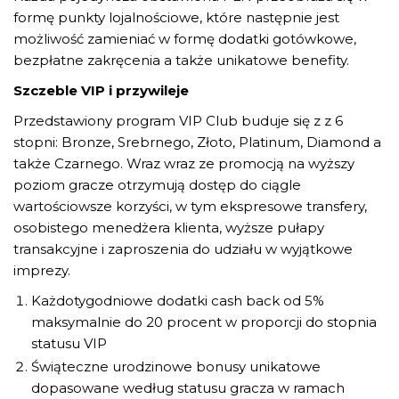
formę punkty lojalnościowe, które następnie jest
możliwość zamieniać w formę dodatki gotówkowe,
bezpłatne zakręcenia a także unikatowe benefity.
Szczeble VIP i przywileje
Przedstawiony program VIP Club buduje się z z 6
stopni: Bronze, Srebrnego, Złoto, Platinum, Diamond a
także Czarnego. Wraz wraz ze promocją na wyższy
poziom gracze otrzymują dostęp do ciągle
wartościowsze korzyści, w tym ekspresowe transfery,
osobistego menedżera klienta, wyższe pułapy
transakcyjne i zaproszenia do udziału w wyjątkowe
imprezy.
Każdotygodniowe dodatki cash back od 5%
maksymalnie do 20 procent w proporcji do stopnia
statusu VIP
Świąteczne urodzinowe bonusy unikatowe
dopasowane według statusu gracza w ramach