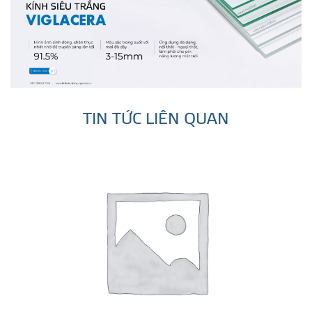
TIN TỨC LIÊN QUAN