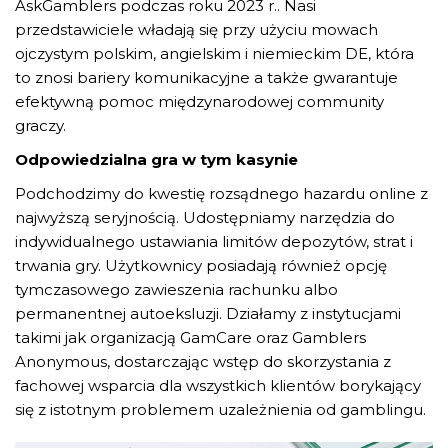
AskGamblers podczas roku 2023 r.. Nasi
przedstawiciele władają się przy użyciu mowach
ojczystym polskim, angielskim i niemieckim DE, która
to znosi bariery komunikacyjne a także gwarantuje
efektywną pomoc międzynarodowej community
graczy.
Odpowiedzialna gra w tym kasynie
Podchodzimy do kwestię rozsądnego hazardu online z
najwyższą seryjnością. Udostępniamy narzędzia do
indywidualnego ustawiania limitów depozytów, strat i
trwania gry. Użytkownicy posiadają również opcję
tymczasowego zawieszenia rachunku albo
permanentnej autoeksluzji. Działamy z instytucjami
takimi jak organizacją GamCare oraz Gamblers
Anonymous, dostarczając wstęp do skorzystania z
fachowej wsparcia dla wszystkich klientów borykający
się z istotnym problemem uzależnienia od gamblingu.