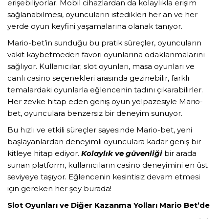
erişebiliyorlar. Mobil cihazlardan da kolaylıkla erişim
sağlanabilmesi, oyuncuların istedikleri her an ve her
yerde oyun keyfini yaşamalarına olanak tanıyor.
Mario-bet’in sunduğu bu pratik süreçler, oyuncuların
vakit kaybetmeden favori oyunlarına odaklanmalarını
sağlıyor. Kullanıcılar; slot oyunları, masa oyunları ve
canlı casino seçenekleri arasında gezinebilir, farklı
temalardaki oyunlarla eğlencenin tadını çıkarabilirler.
Her zevke hitap eden geniş oyun yelpazesiyle Mario-
bet, oyunculara benzersiz bir deneyim sunuyor.
Bu hızlı ve etkili süreçler sayesinde Mario-bet, yeni
başlayanlardan deneyimli oyunculara kadar geniş bir
kitleye hitap ediyor.
Kolaylık ve güvenliği
bir arada
sunan platform, kullanıcıların casino deneyimini en üst
seviyeye taşıyor. Eğlencenin kesintisiz devam etmesi
için gereken her şey burada!
Slot Oyunları ve Diğer Kazanma Yolları Mario Bet’de