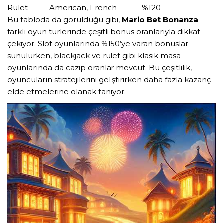
Rulet
American, French
%120
Bu tabloda da görüldüğü gibi,
Mario Bet Bonanza
farklı oyun türlerinde çeşitli bonus oranlarıyla dikkat
çekiyor. Slot oyunlarında %150’ye varan bonuslar
sunulurken, blackjack ve rulet gibi klasik masa
oyunlarında da cazip oranlar mevcut. Bu çeşitlilik,
oyuncuların stratejilerini geliştirirken daha fazla kazanç
elde etmelerine olanak tanıyor.