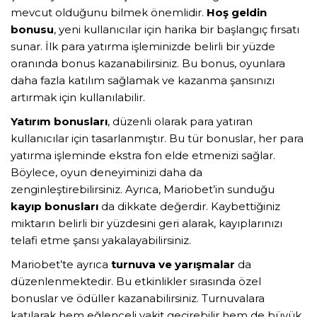
mevcut olduğunu bilmek önemlidir.
Hoş geldin
bonusu
, yeni kullanıcılar için harika bir başlangıç fırsatı
sunar. İlk para yatırma işleminizde belirli bir yüzde
oranında bonus kazanabilirsiniz. Bu bonus, oyunlara
daha fazla katılım sağlamak ve kazanma şansınızı
artırmak için kullanılabilir.
Yatırım bonusları
, düzenli olarak para yatıran
kullanıcılar için tasarlanmıştır. Bu tür bonuslar, her para
yatırma işleminde ekstra fon elde etmenizi sağlar.
Böylece, oyun deneyiminizi daha da
zenginleştirebilirsiniz. Ayrıca, Mariobet’in sunduğu
kayıp bonusları
da dikkate değerdir. Kaybettiğiniz
miktarın belirli bir yüzdesini geri alarak, kayıplarınızı
telafi etme şansı yakalayabilirsiniz.
Mariobet’te ayrıca
turnuva ve yarışmalar
da
düzenlenmektedir. Bu etkinlikler sırasında özel
bonuslar ve ödüller kazanabilirsiniz. Turnuvalara
katılarak hem eğlenceli vakit geçirebilir hem de büyük