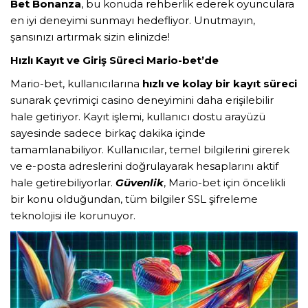
Bet Bonanza
, bu konuda rehberlik ederek oyunculara
en iyi deneyimi sunmayı hedefliyor. Unutmayın,
şansınızı artırmak sizin elinizde!
Hızlı Kayıt ve Giriş Süreci Mario-bet’de
Mario-bet, kullanıcılarına
hızlı ve kolay bir kayıt süreci
sunarak çevrimiçi casino deneyimini daha erişilebilir
hale getiriyor. Kayıt işlemi, kullanıcı dostu arayüzü
sayesinde sadece birkaç dakika içinde
tamamlanabiliyor. Kullanıcılar, temel bilgilerini girerek
ve e-posta adreslerini doğrulayarak hesaplarını aktif
hale getirebiliyorlar.
Güvenlik
, Mario-bet için öncelikli
bir konu olduğundan, tüm bilgiler SSL şifreleme
teknolojisi ile korunuyor.