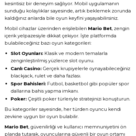
kesintisiz bir deneyim sağlıyor. Mobil uygulamanın
sunduğu kolaylıklar sayesinde, artık beklemek zorunda
kaldığınız anlarda bile oyun keyfini yaşayabilirsiniz.
Mobil cihazlar üzerinden erişilebilen
Mario Bet
, zengin
içerik yelpazesiyle dikkat çekiyor. İşte platformda
bulabileceğiniz bazı oyun kategorileri:
Slot Oyunları:
Klasik ve modern temalarla
zenginleştirilmiş yüzlerce slot oyunu.
Canlı Casino:
Gerçek krupiyelerle oynayabileceğiniz
blackjack, rulet ve daha fazlası.
Spor Bahisleri:
Futbol, basketbol gibi popüler spor
dallarına bahis yapma imkanı.
Poker:
Çeşitli poker türleriyle stratejinizi konuşturun.
Bu kategoriler sayesinde, her türden oyuncu kendi
zevkine uygun bir oyun bulabilir.
Mario Bet
, güvenilirliği ve kullanıcı memnuniyetini ön
planda tutarak, oyuncularına güvenli bir oyun ortamı