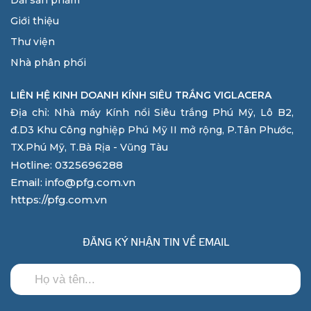
Dải sản phẩm
Giới thiệu
Thư viện
Nhà phân phối
LIÊN HỆ KINH DOANH KÍNH SIÊU TRẮNG VIGLACERA
Địa chỉ: Nhà máy Kính nổi Siêu trắng Phú Mỹ, Lô B2,
đ.D3 Khu Công nghiệp Phú Mỹ II mở rộng, P.Tân Phước,
TX.Phú Mỹ, T.Bà Rịa - Vũng Tàu
Hotline: 0325696288
Email: info@pfg.com.vn
https://pfg.com.vn
ĐĂNG KÝ NHẬN TIN VỀ EMAIL