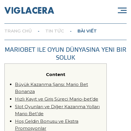
TRANG CHỦ
-
TIN TỨC
-
BÀI VIẾT
MARIOBET ILE OYUN DÜNYASINA YENI BIR
SOLUK
Content
Büyük Kazanma Şansı: Mario Bet
Bonanza
Hızlı Kayıt ve Giriş Süreci Mario-bet’de
Slot Oyunları ve Diğer Kazanma Yolları
Mario Bet’de
Hoş Geldin Bonusu ve Ekstra
Promosyonlar