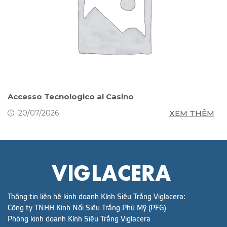
s
Accesso Tecnologico al Casino
S
g
M
XEM THÊM
20/07/2026
Thông tin liên hệ kinh doanh Kính Siêu Trắng Viglacera:
Công ty TNHH Kính Nổi Siêu Trắng Phú Mỹ (PFG)
Phòng kinh doanh Kính Siêu Trắng Viglacera