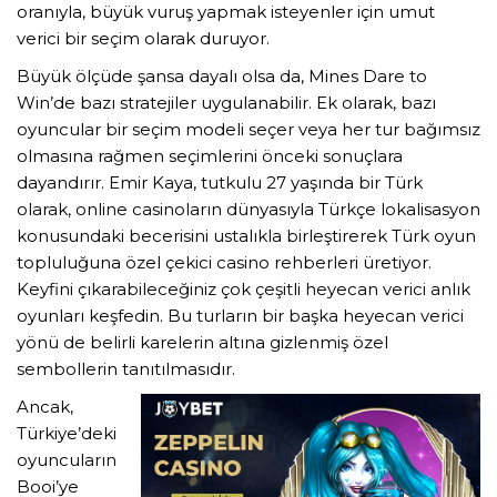
oranıyla, büyük vuruş yapmak isteyenler için umut
verici bir seçim olarak duruyor.
Büyük ölçüde şansa dayalı olsa da, Mines Dare to
Win’de bazı stratejiler uygulanabilir. Ek olarak, bazı
oyuncular bir seçim modeli seçer veya her tur bağımsız
olmasına rağmen seçimlerini önceki sonuçlara
dayandırır. Emir Kaya, tutkulu 27 yaşında bir Türk
olarak, online casinoların dünyasıyla Türkçe lokalisasyon
konusundaki becerisini ustalıkla birleştirerek Türk oyun
topluluğuna özel çekici casino rehberleri üretiyor.
Keyfini çıkarabileceğiniz çok çeşitli heyecan verici anlık
oyunları keşfedin. Bu turların bir başka heyecan verici
yönü de belirli karelerin altına gizlenmiş özel
sembollerin tanıtılmasıdır.
Ancak,
Türkiye’deki
oyuncuların
Booi’ye