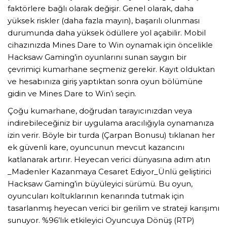
faktörlere bağlı olarak değişir. Genel olarak, daha
yüksek riskler (daha fazla mayın), başarılı olunması
durumunda daha yüksek ödüllere yol açabilir. Mobil
cihazınızda Mines Dare to Win oynamak için öncelikle
Hacksaw Gaming’in oyunlarını sunan saygın bir
çevrimiçi kumarhane seçmeniz gerekir. Kayıt olduktan
ve hesabınıza giriş yaptıktan sonra oyun bölümüne
gidin ve Mines Dare to Win’i seçin.
Çoğu kumarhane, doğrudan tarayıcınızdan veya
indirebileceğiniz bir uygulama aracılığıyla oynamanıza
izin verir. Böyle bir turda (Çarpan Bonusu) tıklanan her
ek güvenli kare, oyuncunun mevcut kazancını
katlanarak artırır. Heyecan verici dünyasına adım atın
_Madenler Kazanmaya Cesaret Ediyor_Ünlü geliştirici
Hacksaw Gaming’in büyüleyici sürümü. Bu oyun,
oyuncuları koltuklarının kenarında tutmak için
tasarlanmış heyecan verici bir gerilim ve strateji karışımı
sunuyor. %96’lık etkileyici Oyuncuya Dönüş (RTP)