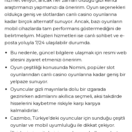
hizmet veriyor, ancak her zaman olduğu gibi kendi
araştırmanızı yapmanızı da öneririm. Oyun seçenekleri
oldukça geniş ve slotlardan canlı casino oyunlarına
kadar birçok alternatif sunuyor. Ancak, bazı oyunların
mobil cihazlarda tam performans göstermediğini de
belirtmeliyim. Müşteri hizmetleri ise canlı sohbet ve e-
posta yoluyla 7/24 ulaşılabilir durumda.
Bu nedenle, güncel bilgilere ulaşmak için resmi web
sitesini ziyaret etmenizi öneririm.
Oyun çeşitliliği konusunda Nomini, popüler slot
oyunlarından canlı casino oyunlarına kadar geniş bir
yelpaze sunuyor.
Oyuncular gizli mayınlarla dolu bir ızgarada
gezinirken adımlarını akıllıca seçmeli, aksi takdirde
hisselerini kaybetme riskiyle karşı karşıya
kalmalıdırlar.
Cazimbo, Türkiye’deki oyuncular için sunduğu çeşitli
oyunlar ve mobil uyumluluğu ile dikkat çekiyor.