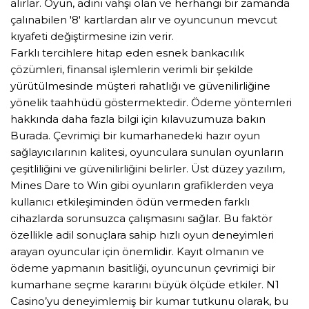
alırlar. Oyun, adını vahşi olan ve herhangi bir zamanda
çalınabilen '8' kartlardan alır ve oyuncunun mevcut
kıyafeti değiştirmesine izin verir.
Farklı tercihlere hitap eden esnek bankacılık
çözümleri, finansal işlemlerin verimli bir şekilde
yürütülmesinde müşteri rahatlığı ve güvenilirliğine
yönelik taahhüdü göstermektedir. Ödeme yöntemleri
hakkında daha fazla bilgi için kılavuzumuza bakın
Burada. Çevrimiçi bir kumarhanedeki hazır oyun
sağlayıcılarının kalitesi, oyunculara sunulan oyunların
çeşitliliğini ve güvenilirliğini belirler. Üst düzey yazılım,
Mines Dare to Win gibi oyunların grafiklerden veya
kullanıcı etkileşiminden ödün vermeden farklı
cihazlarda sorunsuzca çalışmasını sağlar. Bu faktör
özellikle adil sonuçlara sahip hızlı oyun deneyimleri
arayan oyuncular için önemlidir. Kayıt olmanın ve
ödeme yapmanın basitliği, oyuncunun çevrimiçi bir
kumarhane seçme kararını büyük ölçüde etkiler. N1
Casino’yu deneyimlemiş bir kumar tutkunu olarak, bu