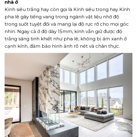
nhà ở
Kính siêu trắng hay còn gọi là Kính siêu trong hay Kính
pha lê gây tiếng vang trong ngành vật liệu nhờ độ
TẢI E-BROCHURE
trong suốt tuyệt đối và mang lại độ rực rỡ cho mọi góc
nhìn. Ngay cả ở độ dày 15mm, kính vẫn giữ được độ
TƯ VẤN MIỄN PHÍ VỀ SẢN PHẨM
trắng sáng tinh khiết như pha lê, không bị ám xanh ở
cạnh kính, đảm bảo hình ảnh rõ nét và chân thực.
Nghề nghiệp...
Thành phố...