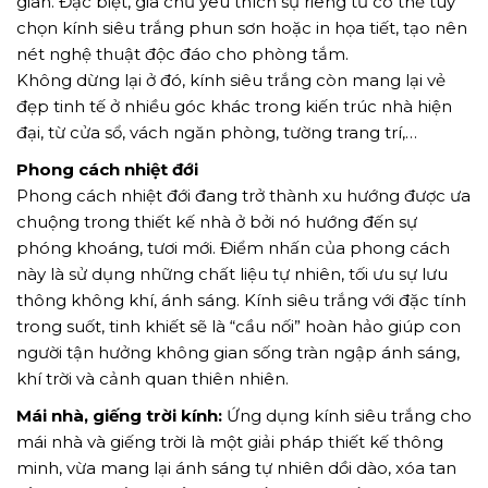
gian. Đặc biệt, gia chủ yêu thích sự riêng tư có thể tùy
chọn kính siêu trắng phun sơn hoặc in họa tiết, tạo nên
nét nghệ thuật độc đáo cho phòng tắm.
Không dừng lại ở đó, kính siêu trắng còn mang lại vẻ
đẹp tinh tế ở nhiều góc khác trong kiến trúc nhà hiện
đại, từ cửa sổ, vách ngăn phòng, tường trang trí,…
Phong cách nhiệt đới
Phong cách nhiệt đới đang trở thành xu hướng được ưa
chuộng trong thiết kế nhà ở bởi nó hướng đến sự
phóng khoáng, tươi mới. Điểm nhấn của phong cách
này là sử dụng những chất liệu tự nhiên, tối ưu sự lưu
thông không khí, ánh sáng. Kính siêu trắng với đặc tính
trong suốt, tinh khiết sẽ là “cầu nối” hoàn hảo giúp con
người tận hưởng không gian sống tràn ngập ánh sáng,
khí trời và cảnh quan thiên nhiên.
Mái nhà, giếng trời kính:
Ứng dụng kính siêu trắng cho
mái nhà và giếng trời là một giải pháp thiết kế thông
minh, vừa mang lại ánh sáng tự nhiên dồi dào, xóa tan