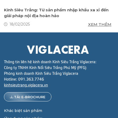
Kính Siêu Trắng: Từ sản phẩm nhập khẩu xa xỉ đến
K
giải pháp nội địa hoàn hảo
t
M
XEM THÊM
18/02/2025
Thông tin liên hệ kinh doanh Kính Siêu Trắng Viglacera:
Công ty TNHH Kính Nổi Siêu Trắng Phú Mỹ (PFG)
Phòng kinh doanh Kính Siêu Trắng Viglacera
Hotline:
091.363.7746
kinhsieutrang.viglacera.vn
TẢI E-BROCHURE
Khác biệt sản phẩm