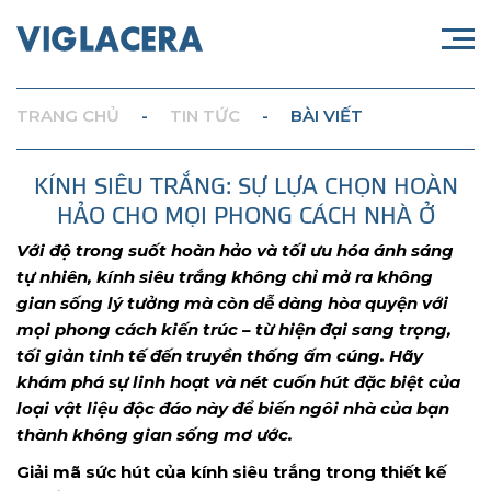
TRANG CHỦ
-
TIN TỨC
-
BÀI VIẾT
KÍNH SIÊU TRẮNG: SỰ LỰA CHỌN HOÀN
HẢO CHO MỌI PHONG CÁCH NHÀ Ở
Với độ trong suốt hoàn hảo và tối ưu hóa ánh sáng
tự nhiên, kính siêu trắng không chỉ mở ra không
gian sống lý tưởng mà còn dễ dàng hòa quyện với
mọi phong cách kiến trúc – từ hiện đại sang trọng,
tối giản tinh tế đến truyền thống ấm cúng. Hãy
khám phá sự linh hoạt và nét cuốn hút đặc biệt của
loại vật liệu độc đáo này để biến ngôi nhà của bạn
thành không gian sống mơ ước.
Giải mã sức hút của kính siêu trắng trong thiết kế