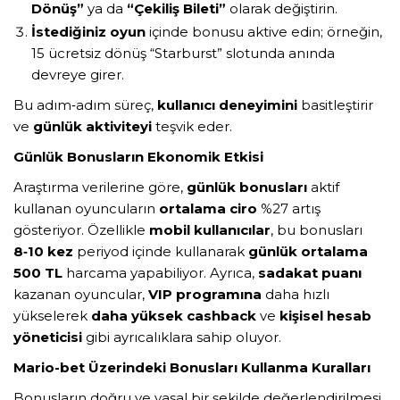
Dönüş”
ya da
“Çekiliş Bileti”
olarak değiştirin.
İstediğiniz oyun
içinde bonusu aktive edin; örneğin,
15 ücretsiz dönüş “Starburst” slotunda anında
devreye girer.
Bu adım‑adım süreç,
kullanıcı deneyimini
basitleştirir
ve
günlük aktiviteyi
teşvik eder.
Günlük Bonusların Ekonomik Etkisi
Araştırma verilerine göre,
günlük bonusları
aktif
kullanan oyuncuların
ortalama ciro
%27 artış
gösteriyor. Özellikle
mobil kullanıcılar
, bu bonusları
8‑10 kez
periyod içinde kullanarak
günlük ortalama
500 TL
harcama yapabiliyor. Ayrıca,
sadakat puanı
kazanan oyuncular,
VIP programına
daha hızlı
yükselerek
daha yüksek cashback
ve
kişisel hesab
yöneticisi
gibi ayrıcalıklara sahip oluyor.
Mario-bet Üzerindeki Bonusları Kullanma Kuralları
Bonusların doğru ve yasal bir şekilde değerlendirilmesi,