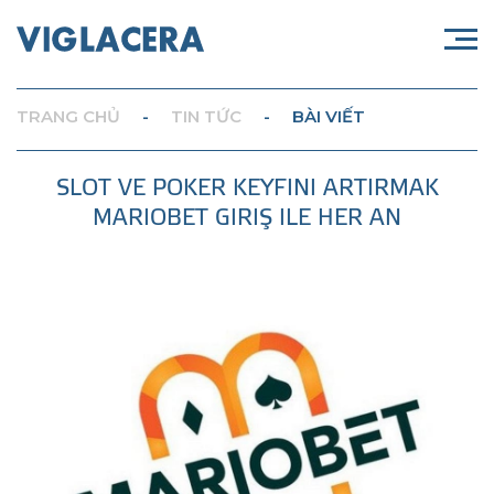
TRANG CHỦ
-
TIN TỨC
-
BÀI VIẾT
SLOT VE POKER KEYFINI ARTIRMAK
MARIOBET GIRIŞ ILE HER AN