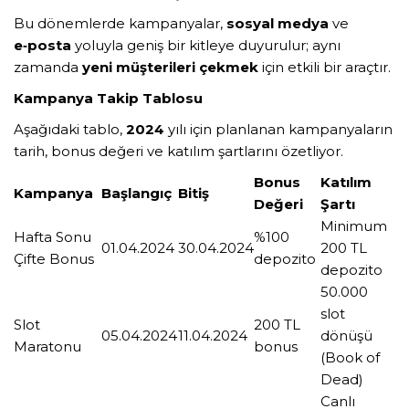
Bu dönemlerde kampanyalar,
sosyal medya
ve
e‑posta
yoluyla geniş bir kitleye duyurulur; aynı
zamanda
yeni müşterileri çekmek
için etkili bir araçtır.
Kampanya Takip Tablosu
Aşağıdaki tablo,
2024
yılı için planlanan kampanyaların
tarih, bonus değeri ve katılım şartlarını özetliyor.
Bonus
Katılım
Kampanya
Başlangıç
Bitiş
Değeri
Şartı
Minimum
Hafta Sonu
%100
01.04.2024
30.04.2024
200 TL
Çifte Bonus
depozito
depozito
50.000
slot
Slot
200 TL
05.04.2024
11.04.2024
dönüşü
Maratonu
bonus
(Book of
Dead)
Canlı