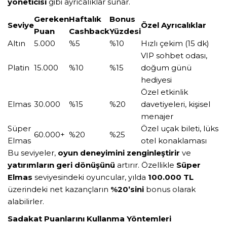
yöneticisi
gibi ayrıcalıklar sunar.
Gereken
Haftalık
Bonus
Seviye
Özel Ayrıcalıklar
Puan
Cashback
Yüzdesi
Altın
5.000
%5
%10
Hızlı çekim (15 dk)
VIP sohbet odası,
Platin
15.000
%10
%15
doğum günü
hediyesi
Özel etkinlik
Elmas
30.000
%15
%20
davetiyeleri, kişisel
menajer
Süper
Özel uçak bileti, lüks
60.000+
%20
%25
Elmas
otel konaklaması
Bu seviyeler,
oyun deneyimini zenginleştirir
ve
yatırımların geri dönüşünü
artırır. Özellikle
Süper
Elmas
seviyesindeki oyuncular, yılda
100.000 TL
üzerindeki net kazançların
%20’sini
bonus olarak
alabilirler.
Sadakat Puanlarını Kullanma Yöntemleri