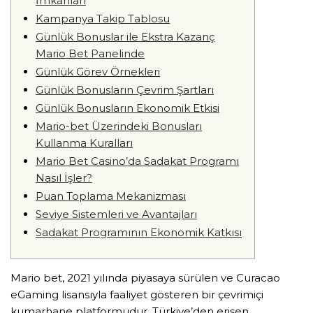
İmkanları
GỬI YÊU CẦU
Kampanya Takip Tablosu
Günlük Bonuslar ile Ekstra Kazanç
Mario Bet Panelinde
Günlük Görev Örnekleri
Günlük Bonusların Çevrim Şartları
Günlük Bonusların Ekonomik Etkisi
Mario-bet Üzerindeki Bonusları
Kullanma Kuralları
Mario Bet Casino’da Sadakat Programı
Nasıl İşler?
Puan Toplama Mekanizması
Seviye Sistemleri ve Avantajları
Sadakat Programının Ekonomik Katkısı
Mario bet, 2021 yılında piyasaya sürülen ve Curacao
eGaming lisansıyla faaliyet gösteren bir çevrimiçi
kumarhane platformudur. Türkiye’den erişen