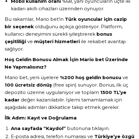
Mobil kullanım oranı
%68, yani oyuncuların üçte iki
kadarı akıllı cihazları üzerinden oynuyor.
Bu rakamlar, Mario bet’in
Türk oyuncular için cazip
bir seçenek
olduğunu açıkça gösteriyor. Platform,
kullanıcı deneyimini sürekli iyileştirerek
bonus
çeşitliliği
ve
müşteri hizmetleri
ile rekabet avantajı
sağlıyor.
Hoş Geldin Bonusu Almak İçin Mario bet Üzerinde
Ne Yapmalısınız?
Mario bet, yeni üyelere
%200 hoş geldin bonusu
ve
100 ücretsiz dönüş
(free spin) sunuyor. Bonus, ilk üç
depozito üzerine uygulanıyor ve toplam
1500 TL’ye
kadar
değer kazanılabilir. İşlemi tamamlamak için
aşağıdaki adımları dikkatlice takip etmek gerekir.
İlk Adım: Kayıt ve Doğrulama
Ana sayfada “Kaydol”
butonuna tıklayın.
E‑posta adresi, telefon numarası ve
Türkiye’ye özgü