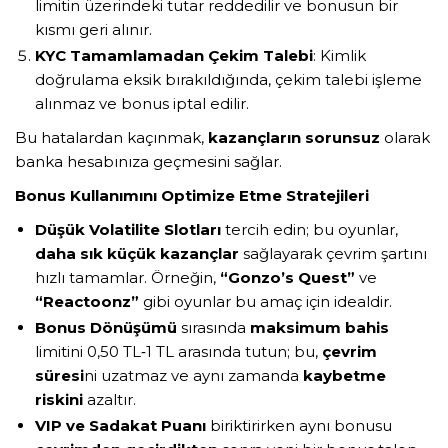
limitin üzerindeki tutar reddedilir ve bonusun bir
kısmı geri alınır.
KYC Tamamlamadan Çekim Talebi
: Kimlik
doğrulama eksik bırakıldığında, çekim talebi işleme
alınmaz ve bonus iptal edilir.
Bu hatalardan kaçınmak,
kazançların sorunsuz
olarak
banka hesabınıza geçmesini sağlar.
Bonus Kullanımını Optimize Etme Stratejileri
Düşük Volatilite Slotları
tercih edin; bu oyunlar,
daha sık küçük kazançlar
sağlayarak çevrim şartını
hızlı tamamlar. Örneğin,
“Gonzo’s Quest”
ve
“Reactoonz”
gibi oyunlar bu amaç için idealdir.
Bonus Dönüşümü
sırasında
maksimum bahis
limitini 0,50 TL‑1 TL arasında tutun; bu,
çevrim
süresi
ni uzatmaz ve aynı zamanda
kaybetme
riskini
azaltır.
VIP ve Sadakat Puanı
biriktirirken aynı bonusu