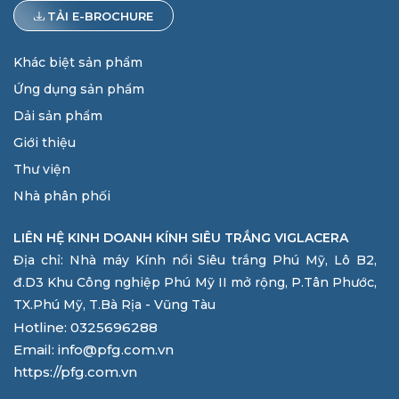
TẢI E-BROCHURE
Khác biệt sản phẩm
Ứng dụng sản phẩm
Dải sản phẩm
Giới thiệu
Thư viện
Nhà phân phối
LIÊN HỆ KINH DOANH KÍNH SIÊU TRẮNG VIGLACERA
Địa chỉ: Nhà máy Kính nổi Siêu trắng Phú Mỹ, Lô B2,
đ.D3 Khu Công nghiệp Phú Mỹ II mở rộng, P.Tân Phước,
TX.Phú Mỹ, T.Bà Rịa - Vũng Tàu
Hotline: 0325696288
Email: info@pfg.com.vn
https://pfg.com.vn