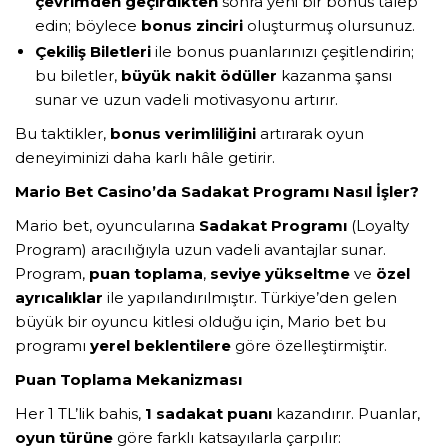
çevrimden geçirdikten
sonra yeni bir bonus talep
edin; böylece
bonus zinciri
oluşturmuş olursunuz.
Çekiliş Biletleri
ile bonus puanlarınızı çeşitlendirin;
bu biletler,
büyük nakit ödüller
kazanma şansı
sunar ve uzun vadeli motivasyonu artırır.
Bu taktikler,
bonus verimliliğini
artırarak oyun
deneyiminizi daha karlı hâle getirir.
Mario Bet Casino’da Sadakat Programı Nasıl İşler?
Mario bet, oyuncularına
Sadakat Programı
(Loyalty
Program) aracılığıyla uzun vadeli avantajlar sunar.
Program,
puan toplama
,
seviye yükseltme
ve
özel
ayrıcalıklar
ile yapılandırılmıştır. Türkiye’den gelen
büyük bir oyuncu kitlesi olduğu için, Mario bet bu
programı
yerel beklentilere
göre özelleştirmiştir.
Puan Toplama Mekanizması
Her 1 TL’lik bahis,
1 sadakat puanı
kazandırır. Puanlar,
oyun türüne
göre farklı katsayılarla çarpılır: