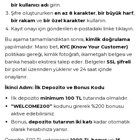
bir kullanıcı adı
girin.
Şifre oluştururken
en az 8 karakter
,
bir büyük harf
,
bir rakam
ve
bir özel karakter
kullanın.
Kayıt onayı için gönderilen e‑postadaki linke tıklayın.
Bu aşama tamamlandıktan sonra,
kimlik doğrulama
yapılmalıdır. Mario bet,
KYC (Know Your Customer)
politikası gereği, kimlik fotoğrafı, ikametgah belgesi ve
banka hesabı ekstresi talep eder. Belgeler
SSL şifreli
bir portal üzerinden yüklenir ve 24 saat içinde
onaylanır.
İkinci Adım: İlk Depozito ve Bonus Kodu
İlk depozito
minimum 100 TL
tutarında olmalıdır.
“WELCOME200”
kodunu girerek %200 bonusu
aktive edebilirsiniz.
Bonus,
depozito tutarının iki katı
kadar otomatik
olarak hesabınıza yansır.
Örneğin, 500 TL yatırırsanız
1000 TL bonus
ve
15