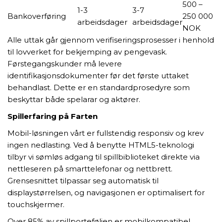
500 –
1-3
3-7
Bankoverføring
250 000
arbeidsdager
arbeidsdager
NOK
Alle uttak går gjennom verifiseringsprosesser i henhold
til lovverket for bekjemping av pengevask.
Førstegangskunder må levere
identifikasjonsdokumenter før det første uttaket
behandlast. Dette er en standardprosedyre som
beskyttar både spelarar og aktører.
Spillerfaring på Farten
Mobil-løsningen vårt er fullstendig responsiv og krev
ingen nedlasting. Ved å benytte HTML5-teknologi
tilbyr vi sømløs adgang til spillbiblioteket direkte via
nettleseren på smarttelefonar og nettbrett.
Grensesnittet tilpassar seg automatisk til
displaystørrelsen, og navigasjonen er optimalisert for
touchskjermer.
Over 85% av spillporteføljen er mobilkompatibel,