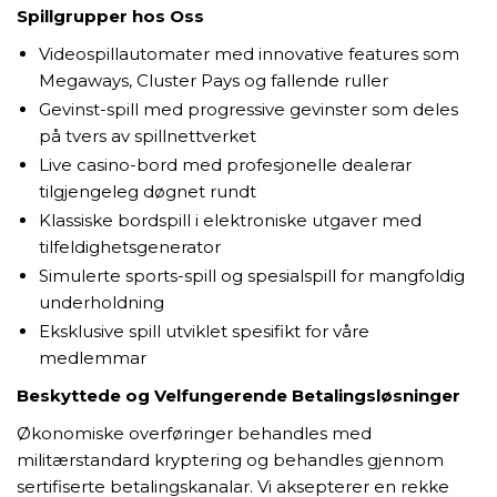
Spillgrupper hos Oss
Videospillautomater med innovative features som
Megaways, Cluster Pays og fallende ruller
Gevinst-spill med progressive gevinster som deles
på tvers av spillnettverket
Live casino-bord med profesjonelle dealerar
tilgjengeleg døgnet rundt
Klassiske bordspill i elektroniske utgaver med
tilfeldighetsgenerator
Simulerte sports-spill og spesialspill for mangfoldig
underholdning
Eksklusive spill utviklet spesifikt for våre
medlemmar
Beskyttede og Velfungerende Betalingsløsninger
Økonomiske overføringer behandles med
militærstandard kryptering og behandles gjennom
sertifiserte betalingskanalar. Vi aksepterer en rekke