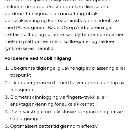
inkludert de populæreste populære live casino-
bordene. Funksjonar som innsetting, uttak,
bonusaktivering og kontoadministrasjon er identiske
med PC-versjonen. Både iOS og Android-einingar
støttast fullt ut, og spillerne kan bytte uten problemer
mellom plattformer mens spillsesjoner og saldoer
synkroniseres i sanntid.
Fordelene ved Mobil Tilgang
Ubegrensa tilgjengelig uavhengig av plassering eller
tidspunkt
Lik brukergrensesnitt med fullversjonen utan tap av
funksjoner
Biometrisk innlogging via fingeravtrykk eller
ansiktsgjenkjenning for auka sikkerhet
Push-varslingar om eksklusive kampanjer og ferske
spelutgivingar
Optimalisert batteritid gjennom effektiv