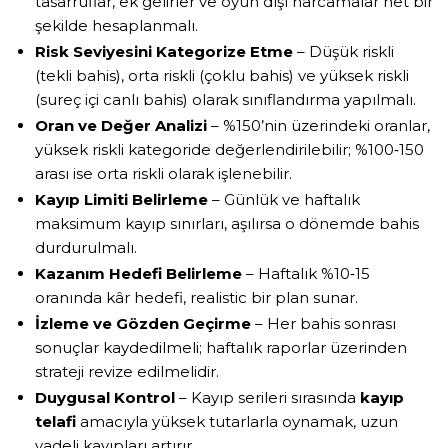
tasarruflar, ek gelirler ve oyun dışı harcamalar net bir
şekilde hesaplanmalı.
Risk Seviyesini Kategorize Etme
– Düşük riskli
(tekli bahis), orta riskli (çoklu bahis) ve yüksek riskli
(sureç içi canlı bahis) olarak sınıflandırma yapılmalı.
Oran ve Değer Analizi
– %150’nin üzerindeki oranlar,
yüksek riskli kategoride değerlendirilebilir; %100‑150
arası ise orta riskli olarak işlenebilir.
Kayıp Limiti Belirleme
– Günlük ve haftalık
maksimum kayıp sınırları, aşılırsa o dönemde bahis
durdurulmalı.
Kazanım Hedefi Belirleme
– Haftalık %10‑15
oranında kâr hedefi, realistic bir plan sunar.
İzleme ve Gözden Geçirme
– Her bahis sonrası
sonuçlar kaydedilmeli; haftalık raporlar üzerinden
strateji revize edilmelidir.
Duygusal Kontrol
– Kayıp serileri sırasında
kayıp
telafi
amacıyla yüksek tutarlarla oynamak, uzun
vadeli kayıpları artırır.