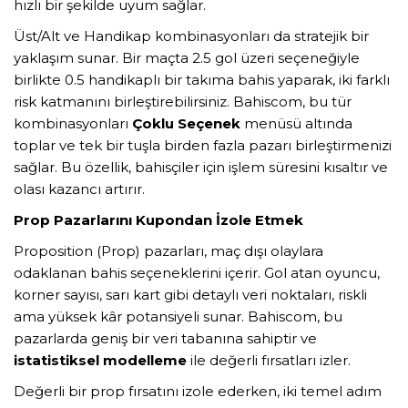
hızlı bir şekilde uyum sağlar.
Üst/Alt ve Handikap kombinasyonları da stratejik bir
yaklaşım sunar. Bir maçta 2.5 gol üzeri seçeneğiyle
birlikte 0.5 handikaplı bir takıma bahis yaparak, iki farklı
risk katmanını birleştirebilirsiniz. Bahiscom, bu tür
kombinasyonları
Çoklu Seçenek
menüsü altında
toplar ve tek bir tuşla birden fazla pazarı birleştirmenizi
sağlar. Bu özellik, bahisçiler için işlem süresini kısaltır ve
olası kazancı artırır.
Prop Pazarlarını Kupondan İzole Etmek
Proposition (Prop) pazarları, maç dışı olaylara
odaklanan bahis seçeneklerini içerir. Gol atan oyuncu,
korner sayısı, sarı kart gibi detaylı veri noktaları, riskli
ama yüksek kâr potansiyeli sunar. Bahiscom, bu
pazarlarda geniş bir veri tabanına sahiptir ve
istatistiksel modelleme
ile değerli fırsatları izler.
Değerli bir prop fırsatını izole ederken, iki temel adım