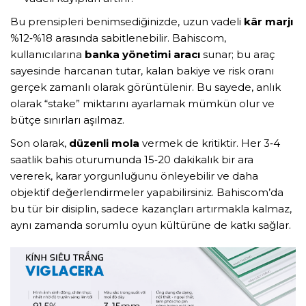
Bu prensipleri benimsediğinizde, uzun vadeli
kâr marjı
%12‑%18 arasında sabitlenebilir. Bahiscom,
kullanıcılarına
banka yönetimi aracı
sunar; bu araç
sayesinde harcanan tutar, kalan bakiye ve risk oranı
gerçek zamanlı olarak görüntülenir. Bu sayede, anlık
olarak “stake” miktarını ayarlamak mümkün olur ve
bütçe sınırları aşılmaz.
Son olarak,
düzenli mola
vermek de kritiktir. Her 3‑4
saatlik bahis oturumunda 15‑20 dakikalık bir ara
vererek, karar yorgunluğunu önleyebilir ve daha
objektif değerlendirmeler yapabilirsiniz. Bahiscom’da
bu tür bir disiplin, sadece kazançları artırmakla kalmaz,
aynı zamanda sorumlu oyun kültürüne de katkı sağlar.