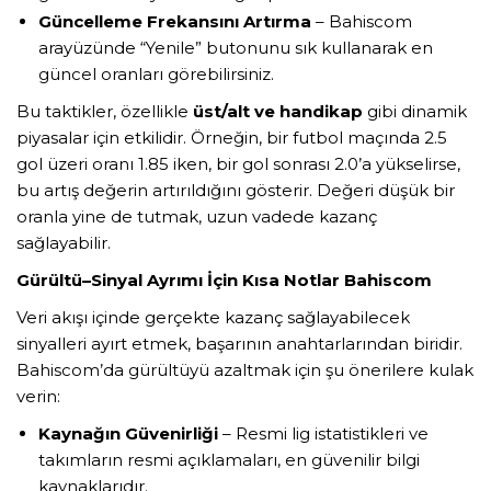
Güncelleme Frekansını Artırma
– Bahiscom
arayüzünde “Yenile” butonunu sık kullanarak en
güncel oranları görebilirsiniz.
Bu taktikler, özellikle
üst/alt ve handikap
gibi dinamik
piyasalar için etkilidir. Örneğin, bir futbol maçında 2.5
gol üzeri oranı 1.85 iken, bir gol sonrası 2.0’a yükselirse,
bu artış değerin artırıldığını gösterir. Değeri düşük bir
oranla yine de tutmak, uzun vadede kazanç
sağlayabilir.
Gürültü–Sinyal Ayrımı İçin Kısa Notlar Bahiscom
Veri akışı içinde gerçekte kazanç sağlayabilecek
sinyalleri ayırt etmek, başarının anahtarlarından biridir.
Bahiscom’da gürültüyü azaltmak için şu önerilere kulak
verin:
Kaynağın Güvenirliği
– Resmi lig istatistikleri ve
takımların resmi açıklamaları, en güvenilir bilgi
kaynaklarıdır.