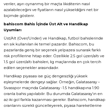
veriler, aşırı oynanmış bir maçta likiditenin nasıl
azalabileceğini ve fiyatların nasıl yükseldiğini net bir
biçimde gösterir.
bahiscom Bahis İçinde Üst Alt ve Handikap
Uyumları
Üst/Alt (Over/Under) ve Handikap, futbol bahislerinde
en sık kullanılan iki temel pazardır. Bahiscom, bu
pazarlarda geniş bir seçenek yelpazesi sunarak farklı
risk profillerine hitap eder. Özellikle 2.5 gol üzeri/altı ve
1.5 gol üzeri/altı bahisleri, lig maçlarında en çok tercih
edilen seçenekler arasındadır.
Handikap piyasası ise güç dengesizliği yüksek
eşleşmelerde dengeyi sağlar. Örneğin, Galatasaray –
Sivasspor maçında Galatasaray -1.5 handikapına 1.90
oranla bahis yapılabilir. Bu durumda Galatasaray’ın en
az iki gol farkla kazanması gerekir. Bahiscom, handikap
oranlarını sürekli güncelleyerek, piyasa hareketlerine