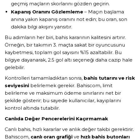
geçmiş maçların skorlarını gözden geçirin.
Kapanış Oranını Gözlemleme
– Maçın başlama
anına yakın kapanış oranını not edin; bu oran, son
dakika bilgi akışını yansıtır.
Bu adımların her biri, bahis kararının kalitesini artırır.
Örneğin, bir takımın 3. maçta sakat bir oyuncusunu
kaybetmesi, toplam gol sayısını %15 azaltabilir. Bu
bilgiye dayanarak, 2.5 gol altı seçeneği daha cazip hale
gelebilir.
Kontrolleri tamamladıktan sonra,
bahis tutarını ve risk
seviyesini
belirlemek gerekir. Bahiscom, limit
belirleme ve maksimum ödeme sınırlarını net bir
şekilde gösterir; bu sayede kullanıcılar, kayıplarını
kontrol altında tutabilir.
Canlıda Değer Pencerelerini Kaçırmamak
Canlı bahis, hızlı kararlar ve anlık değer takibi gerektirir.
Bahiscom,
canlı oran grafiği
ve
hızlı bahis butonları