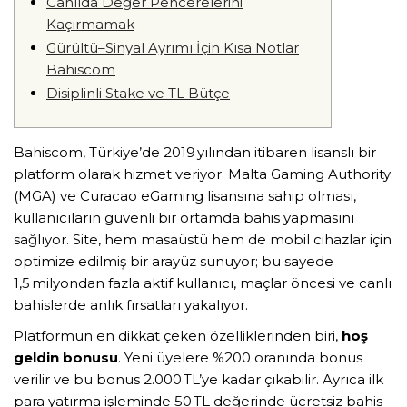
Canlıda Değer Pencerelerini
GỬI YÊU CẦU
Kaçırmamak
Gürültü–Sinyal Ayrımı İçin Kısa Notlar
Bahiscom
Disiplinli Stake ve TL Bütçe
Bahiscom, Türkiye’de 2019 yılından itibaren lisanslı bir
platform olarak hizmet veriyor. Malta Gaming Authority
(MGA) ve Curacao eGaming lisansına sahip olması,
kullanıcıların güvenli bir ortamda bahis yapmasını
sağlıyor. Site, hem masaüstü hem de mobil cihazlar için
optimize edilmiş bir arayüz sunuyor; bu sayede
1,5 milyondan fazla aktif kullanıcı, maçlar öncesi ve canlı
bahislerde anlık fırsatları yakalıyor.
Platformun en dikkat çeken özelliklerinden biri,
hoş
geldin bonusu
. Yeni üyelere %200 oranında bonus
verilir ve bu bonus 2.000 TL’ye kadar çıkabilir. Ayrıca ilk
para yatırma işleminde 50 TL değerinde ücretsiz bahis