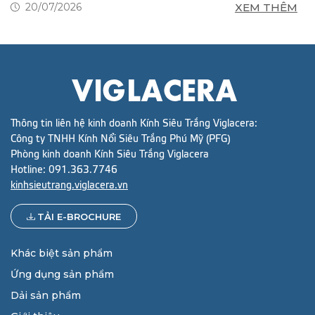
M
XEM THÊM
20/07/2026
Thông tin liên hệ kinh doanh Kính Siêu Trắng Viglacera:
Công ty TNHH Kính Nổi Siêu Trắng Phú Mỹ (PFG)
Phòng kinh doanh Kính Siêu Trắng Viglacera
Hotline:
091.363.7746
kinhsieutrang.viglacera.vn
TẢI E-BROCHURE
Khác biệt sản phẩm
Ứng dụng sản phẩm
Dải sản phẩm