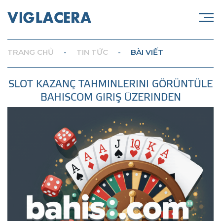
TRANG CHỦ
-
TIN TỨC
-
BÀI VIẾT
SLOT KAZANÇ TAHMINLERINI GÖRÜNTÜLE
BAHISCOM GIRIŞ ÜZERINDEN