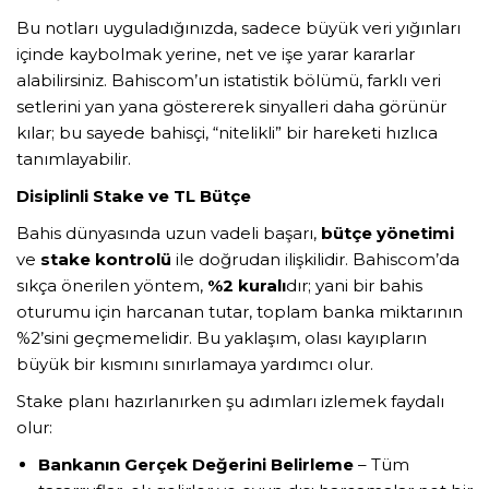
Bu notları uyguladığınızda, sadece büyük veri yığınları
içinde kaybolmak yerine, net ve işe yarar kararlar
alabilirsiniz. Bahiscom’un istatistik bölümü, farklı veri
setlerini yan yana göstererek sinyalleri daha görünür
kılar; bu sayede bahisçi, “nitelikli” bir hareketi hızlıca
tanımlayabilir.
Disiplinli Stake ve TL Bütçe
Bahis dünyasında uzun vadeli başarı,
bütçe yönetimi
ve
stake kontrolü
ile doğrudan ilişkilidir. Bahiscom’da
sıkça önerilen yöntem,
%2 kuralı
dır; yani bir bahis
oturumu için harcanan tutar, toplam banka miktarının
%2’sini geçmemelidir. Bu yaklaşım, olası kayıpların
büyük bir kısmını sınırlamaya yardımcı olur.
Stake planı hazırlanırken şu adımları izlemek faydalı
olur:
Bankanın Gerçek Değerini Belirleme
– Tüm