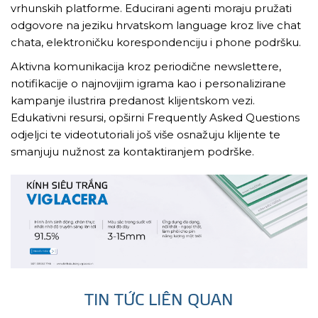
vrhunskih platforme. Educirani agenti moraju pružati
odgovore na jeziku hrvatskom language kroz live chat
chata, elektroničku korespondenciju i phone podršku.
Aktivna komunikacija kroz periodične newslettere,
notifikacije o najnovijim igrama kao i personalizirane
kampanje ilustrira predanost klijentskom vezi.
Edukativni resursi, opširni Frequently Asked Questions
odjeljci te videotutoriali još više osnažuju klijente te
smanjuju nužnost za kontaktiranjem podrške.
TIN TỨC LIÊN QUAN