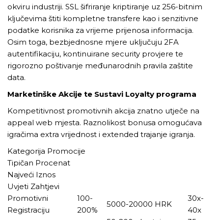
okviru industriji. SSL šifriranje kriptiranje uz 256-bitnim
ključevima štiti kompletne transfere kao i senzitivne
podatke korisnika za vrijeme prijenosa informacija.
Osim toga, bezbjednosne mjere uključuju 2FA
autentifikaciju, kontinuirane security provjere te
rigorozno poštivanje međunarodnih pravila zaštite
data.
Marketinške Akcije te Sustavi Loyalty programa
Kompetitivnost promotivnih akcija znatno utječe na
appeal web mjesta. Raznolikost bonusa omogućava
igračima extra vrijednost i extended trajanje igranja.
Kategorija Promocije
Tipičan Procenat
Najveći Iznos
Uvjeti Zahtjevi
Promotivni
100-
30x-
5000-20000 HRK
Registraciju
200%
40x