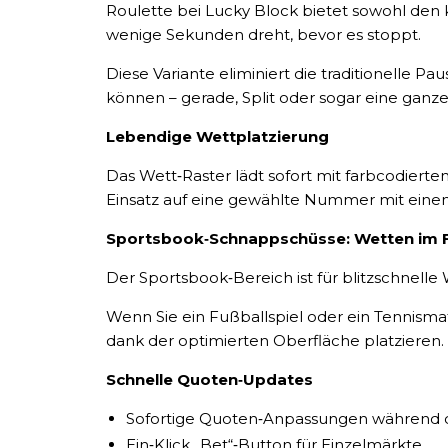
Roulette bei Lucky Block bietet sowohl den k
wenige Sekunden dreht, bevor es stoppt.
Diese Variante eliminiert die traditionelle 
können – gerade, Split oder sogar eine ganze
Lebendige Wettplatzierung
Das Wett‑Raster lädt sofort mit farbcodiert
Einsatz auf eine gewählte Nummer mit einem
TẢI E
Sportsbook‑Schnappschüsse: Wetten im 
Der Sportsbook‑Bereich ist für blitzschnelle
TƯ VẤN MIỄN P
Wenn Sie ein Fußballspiel oder ein Tennism
dank der optimierten Oberfläche platzieren.
Schnelle Quoten‑Updates
Sofortige Quoten‑Anpassungen während de
Ein‑Klick „Bet“‑Button für Einzelmärkte