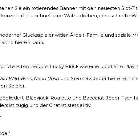
sehen Sie ein rotierendes Banner mit den neuesten Slot‑
en konzipiert, die schnell eine Walze drehen, eine schnelle
 moderner Glücksspieler wider: Arbeit, Familie und soziale
Casino bieten kann.
ch die Bibliothek bei Lucky Block wie eine kuratierte Playl
ild Wild Wins
,
Neon Rush
und
Spin City
. Jeder bietet ein ni
on‑Spieler.
gegliedert: Blackjack, Roulette und Baccarat. Jeder Tisch ha
 ist zügig und der Chat ist stets aktiv.
n
unden