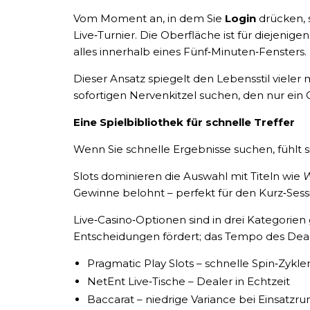
Vom Moment an, in dem Sie
Login
drücken, 
Live‑Turnier. Die Oberfläche ist für diejenig
alles innerhalb eines Fünf‑Minuten‑Fensters.
Dieser Ansatz spiegelt den Lebensstil vieler
sofortigen Nervenkitzel suchen, den nur ein 
Eine Spielbibliothek für schnelle Treffer
Wenn Sie schnelle Ergebnisse suchen, fühlt si
Slots dominieren die Auswahl mit Titeln wie
W
Gewinne belohnt – perfekt für den Kurz‑Sessi
Live‑Casino‑Optionen sind in drei Kategorien 
Entscheidungen fördert; das Tempo des Dealers
Pragmatic Play Slots – schnelle Spin‑Zykle
NetEnt Live‑Tische – Dealer in Echtzeit
Baccarat – niedrige Variance bei Einsatzr