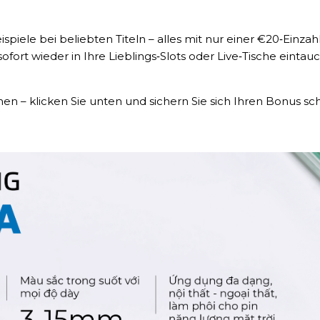
piele bei beliebten Titeln – alles mit nur einer €20‑Einzahl
fort wieder in Ihre Lieblings‑Slots oder Live‑Tische einta
n – klicken Sie unten und sichern Sie sich Ihren Bonus sch