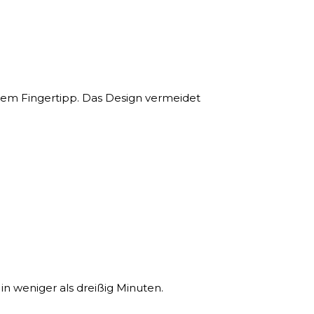
einem Fingertipp. Das Design vermeidet
in weniger als dreißig Minuten.