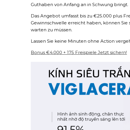
Guthaben von Anfang an in Schwung bringt.
Das Angebot umfasst bis zu €25.000 plus Freis
Gewinnschwelle erreicht haben, können Sie so
warten zu müssen.
Lassen Sie keine Minuten ohne Action vergehe
Bonus €4.000 + 175 Freispiele Jetzt sichern!