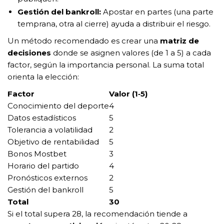
Gestión del bankroll:
Apostar en partes (una parte
temprana, otra al cierre) ayuda a distribuir el riesgo.
Un método recomendado es crear una
matriz de
decisiones
donde se asignen valores (de 1 a 5) a cada
factor, según la importancia personal. La suma total
orienta la elección:
Factor
Valor (1‑5)
Conocimiento del deporte
4
Datos estadísticos
5
Tolerancia a volatilidad
2
Objetivo de rentabilidad
5
Bonos Mostbet
3
Horario del partido
4
Pronósticos externos
2
Gestión del bankroll
5
Total
30
Si el total supera 28, la recomendación tiende a