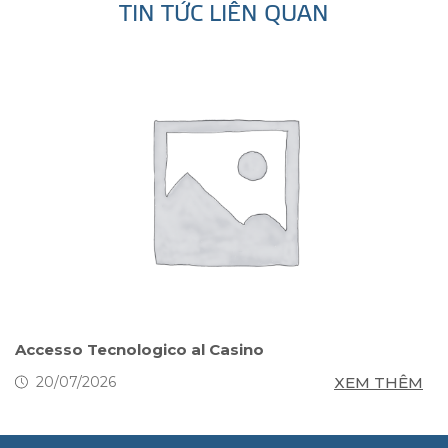
TIN TỨC LIÊN QUAN
s
Accesso Tecnologico al Casino
S
g
M
XEM THÊM
20/07/2026