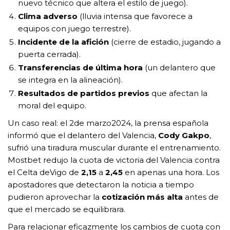
nuevo técnico que altera el estilo de juego).
Clima adverso
(lluvia intensa que favorece a
equipos con juego terrestre).
Incidente de la afición
(cierre de estadio, jugando a
puerta cerrada).
Transferencias de última hora
(un delantero que
se integra en la alineación).
Resultados de partidos previos
que afectan la
moral del equipo.
Un caso real: el 2de marzo2024, la prensa española
informó que el delantero del Valencia,
Cody Gakpo
,
sufrió una tiradura muscular durante el entrenamiento.
Mostbet redujo la cuota de victoria del Valencia contra
el Celta deVigo de
2,15
a
2,45
en apenas una hora. Los
apostadores que detectaron la noticia a tiempo
pudieron aprovechar la
cotización más alta
antes de
que el mercado se equilibrara.
Para relacionar eficazmente los cambios de cuota con