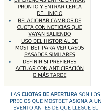
DIFERENCIAS ENTRE ENTRAR
PRONTO Y ENTRAR CERCA
DEL INICIO
TẢI E-BROCHURE
RELACIONAR CAMBIOS DE
CUOTA CON NOTICIAS QUE
TƯ VẤN MIỄN PHÍ VỀ SẢN PHẨM
VAYAN SALIENDO
USO DEL HISTORIAL DE
MOST BET PARA VER CASOS
PASADOS SIMILARES
DEFINIR SI PREFIERES
ACTUAR CON ANTICIPACIÓN
O MÁS TARDE
Nghề nghiệp...
LAS
CUOTAS DE APERTURA
SON LOS
Thành phố...
PRECIOS QUE MOSTBET ASIGNA A UN
EVENTO ANTES DE QUE LLEGUE EL