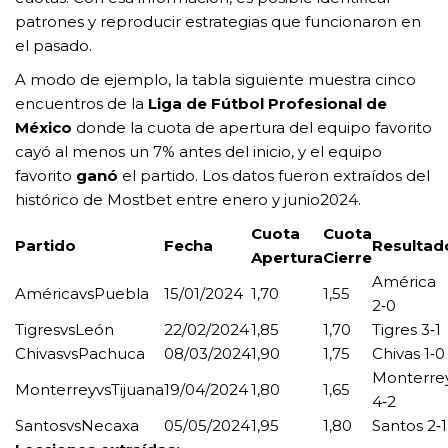
patrones y reproducir estrategias que funcionaron en
el pasado.
A modo de ejemplo, la tabla siguiente muestra cinco
encuentros de la
Liga de Fútbol Profesional de
México
donde la cuota de apertura del equipo favorito
cayó al menos un 7% antes del inicio, y el equipo
favorito
ganó
el partido. Los datos fueron extraídos del
histórico de Mostbet entre enero y junio2024.
Cuota
Cuota
Partido
Fecha
Resultad
Apertura
Cierre
América
AméricavsPuebla
15/01/2024
1,70
1,55
2‑0
TigresvsLeón
22/02/2024
1,85
1,70
Tigres 3‑1
ChivasvsPachuca
08/03/2024
1,90
1,75
Chivas 1‑0
Monterre
MonterreyvsTijuana
19/04/2024
1,80
1,65
4‑2
SantosvsNecaxa
05/05/2024
1,95
1,80
Santos 2‑1