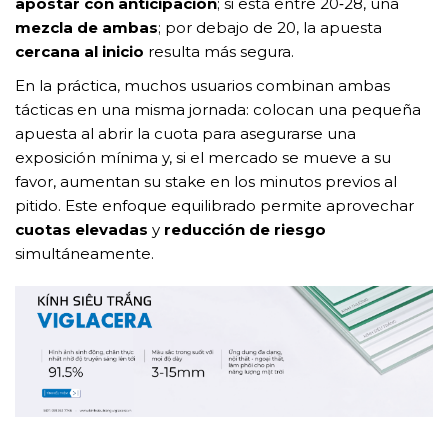
apostar con anticipación
; si está entre 20‑28, una
mezcla de ambas
; por debajo de 20, la apuesta
cercana al inicio
resulta más segura.
En la práctica, muchos usuarios combinan ambas
tácticas en una misma jornada: colocan una pequeña
apuesta al abrir la cuota para asegurarse una
exposición mínima y, si el mercado se mueve a su
favor, aumentan su stake en los minutos previos al
pitido. Este enfoque equilibrado permite aprovechar
cuotas elevadas
y
reducción de riesgo
simultáneamente.