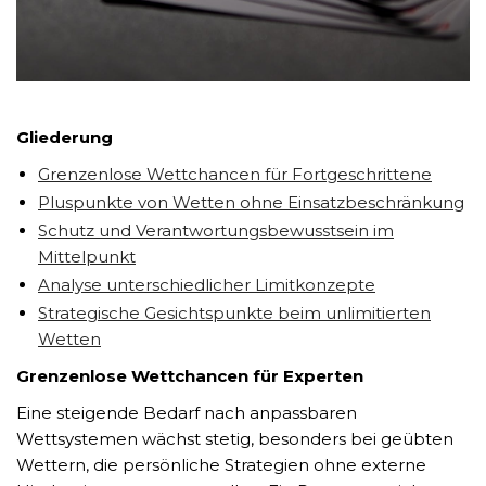
TẢI E-BROCHURE
TƯ VẤN MIỄN PHÍ VỀ SẢN PHẨM
Gliederung
Grenzenlose Wettchancen für Fortgeschrittene
Pluspunkte von Wetten ohne Einsatzbeschränkung
Schutz und Verantwortungsbewusstsein im
Mittelpunkt
Analyse unterschiedlicher Limitkonzepte
Strategische Gesichtspunkte beim unlimitierten
Nghề nghiệp...
Wetten
Grenzenlose Wettchancen für Experten
Eine steigende Bedarf nach anpassbaren
Thành phố...
Wettsystemen wächst stetig, besonders bei geübten
Wettern, die persönliche Strategien ohne externe