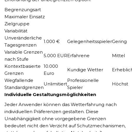
Begrenzungsart
Maximaler Einsatz
Zielgruppe
Variabilität
Unveränderliche
1.000 €
Gelegenheitsspieler
Gering
Tagesgrenzen
Variable Grenzen
5.000 EUR
Erfahrene
Mittel
nach Stufe
Kontextbasierte
10.000
Kundige Wetter
Erheblic
Grenzen
Euro
Wegfallende
Professionelle
Unlimitiert
Höchst
Standardgrenzen
Spieler
Individuelle Gestaltungsmöglichkeiten
Jeder Anwender können das Wetterfahrung nach
individuellen Präferenzen gestalten. Diese
Unabhängigkeit ohne vorgegebene Grenzen
bedeutet nicht den Verzicht auf Schutzmechanismen,