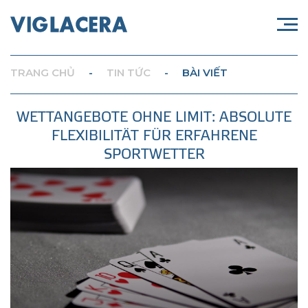
TRANG CHỦ
-
TIN TỨC
-
BÀI VIẾT
WETTANGEBOTE OHNE LIMIT: ABSOLUTE
FLEXIBILITÄT FÜR ERFAHRENE
SPORTWETTER