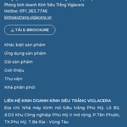
Phòng kinh doanh Kính Siêu Trắng Viglacera
Hotline:
091.363.7746
kinhsieutrang.viglacera.vn
TẢI E-BROCHURE
Khác biệt sản phẩm
Ứng dụng sản phẩm
Dải sản phẩm
Giới thiệu
Thư viện
Nhà phân phối
LIÊN HỆ KINH DOANH KÍNH SIÊU TRẮNG VIGLACERA
Địa chỉ: Nhà máy Kính nổi Siêu trắng Phú Mỹ, Lô B2,
đ.D3 Khu Công nghiệp Phú Mỹ II mở rộng, P.Tân Phước,
TX.Phú Mỹ, T.Bà Rịa - Vũng Tàu