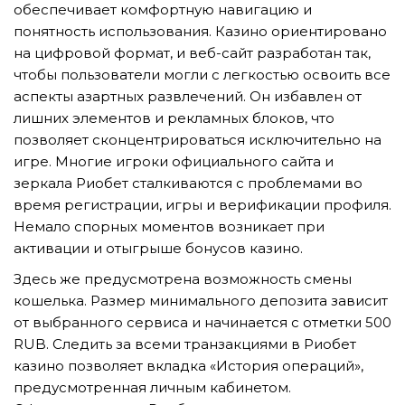
обеспечивает комфортную навигацию и
понятность использования. Казино ориентировано
на цифровой формат, и веб-сайт разработан так,
чтобы пользователи могли с легкостью освоить все
аспекты азартных развлечений. Он избавлен от
лишних элементов и рекламных блоков, что
позволяет сконцентрироваться исключительно на
игре. Многие игроки официального сайта и
зеркала Риобет сталкиваются с проблемами во
время регистрации, игры и верификации профиля.
Немало спорных моментов возникает при
активации и отыгрыше бонусов казино.
Здесь же предусмотрена возможность смены
кошелька. Размер минимального депозита зависит
от выбранного сервиса и начинается с отметки 500
RUB. Следить за всеми транзакциями в Риобет
казино позволяет вкладка «История операций»,
предусмотренная личным кабинетом.