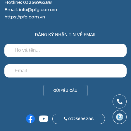
Hotline: 0325696288
Email: info@pfg.com.vn
https://pfg.com.vn
ĐĂNG KÝ NHẬN TIN VỀ EMAIL
GỬI YÊU CẦU
0325696288