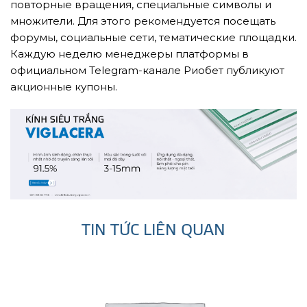
повторные вращения, специальные символы и
множители. Для этого рекомендуется посещать
форумы, социальные сети, тематические площадки.
Каждую неделю менеджеры платформы в
официальном Telegram-канале Риобет публикуют
акционные купоны.
TIN TỨC LIÊN QUAN