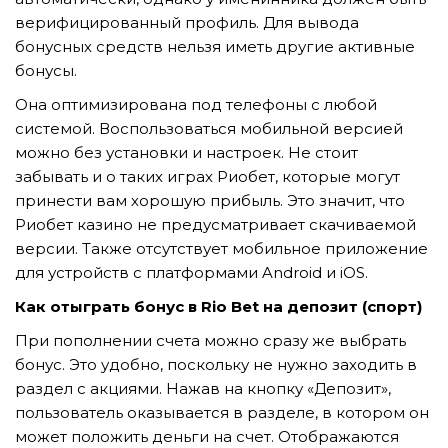
верифицированный профиль. Для вывода
бонусных средств нельзя иметь другие активные
бонусы.
Она оптимизирована под телефоны с любой
системой. Воспользоваться мобильной версией
можно без установки и настроек. Не стоит
забывать и о таких играх Риобет, которые могут
принести вам хорошую прибыль. Это значит, что
Риобет казино не предусматривает скачиваемой
версии. Также отсутствует мобильное приложение
для устройств с платформами Android и iOS.
Как отыграть бонус в Rio Bet на депозит (спорт)
При пополнении счета можно сразу же выбрать
бонус. Это удобно, поскольку не нужно заходить в
раздел с акциями. Нажав на кнопку «Депозит»,
пользователь оказывается в разделе, в котором он
может положить деньги на счет. Отображаются