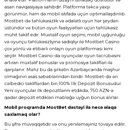
GỬI YÊU CẦU
asan naviqasiyaya sahibdir. Platforma təkcə yaxşı
görünmür, həm də mobil istifadə üçün optimallaşdırılıb.
Mostbet-də təhlükəsizlik və ədalətli oyun hər şeydən
üstündür və bütün oyun fəaliyyətləri üçün təhlükəsiz
mühit təklif edir. Müxtəlif oyun seçimi, mobil uyğunluğu
və oyunçu təhlükəsizliyinə sadiqliyi ilə Mostbet Casino
çox yönlü və etibarlı onlayn oyun platforması kimi
seçilir. Mostbet Casino-da oyunçular oyun təcrübəsini
artıran müxtəlif bonuslar və promosiya təklifləri ilə
qarşılanır. Məhz bu da şirkətin Azərbaycanda məşhur
olmağının əsas səbəblərindən biridir. Mostbet-də ən
cəlbedici təkliflərdən biri 100% İlk Depozit Bonusudur.
Yeni oyunçular ilk depozitlərini etdikdə, 750 AZN-ə
qədər depozit etdikləri məbləğə uyğun bonus alırlar.
Mobil proqramda MostBet dəstəyi ilə necə əlaqə
saxlamaq olar?
Bu şifrə müvəqqətidir və onu yeniləməyiniz tövsiyə edilir.