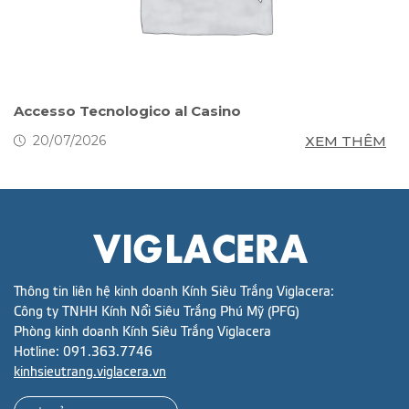
s
Accesso Tecnologico al Casino
S
g
M
XEM THÊM
20/07/2026
Thông tin liên hệ kinh doanh Kính Siêu Trắng Viglacera:
Công ty TNHH Kính Nổi Siêu Trắng Phú Mỹ (PFG)
Phòng kinh doanh Kính Siêu Trắng Viglacera
Hotline:
091.363.7746
kinhsieutrang.viglacera.vn