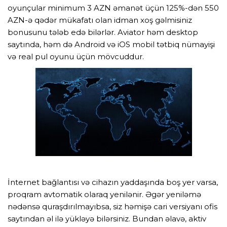
oyunçular minimum 3 AZN əmanət üçün 125%-dən 550
AZN-ə qədər mükafatı olan idman xoş gəlmisiniz
bonusunu tələb edə bilərlər. Aviator həm desktop
saytında, həm də Android və iOS mobil tətbiq nümayişi
və real pul oyunu üçün mövcuddur.
İnternet bağlantısı və cihazın yaddaşında boş yer varsa,
proqram avtomatik olaraq yenilənir. Əgər yeniləmə
nədənsə quraşdırılmayıbsa, siz həmişə cari versiyanı ofis
saytından əl ilə yükləyə bilərsiniz. Bundan əlavə, aktiv