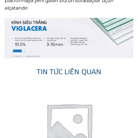
platformaya yeni gələn bütün istifadəçilər üçün
əlçatandır.
TIN TỨC LIÊN QUAN