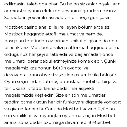
edilməsini tələb edə bilər. Bu halda siz onların şəkillərini
administrasiyanın elektron ünvanına göndərməlisiniz.
Sənədlərin yoxlanılması adətən bir neçə gün çəkir.
Mostbet casino analizi ilə irəliləyən bölümlərdə siz
Mostbet haqqında ətraflı məlumat və həm də,
başqaları tərəfindən az bilinən unikal bilgilər əldə edə
biləcəksiniz. Mostbet analizi platforma haqqında bilməli
olduğunuz hər şeyi əhatə edir və başlamadan öncə
məlumatlı qərar qəbul etməyinizə kömək edir. Çünki
məqaləmiz kazinonun bütün avantaj və
dezavantajlarını obyektiv şəkildə oxucular ilə bölüşür.
Oyun seçimindən tutmuş bonuslara, mobil tətbiqə və
təhlükəsizlik tədbirlərinə qədər hər aspekti
məqaləmizdə kəşf edin. Sizə ən son məlumatları
təqdim etmək üçün hər bir funksiyanı diqqətlə yoxladıq
və qiymətləndirdik. Cari ildə Mostbet kazino üçün ən
son yenilikləri və reytinqləri öyrənmək üçün Mostbet
analizi sona qədər oxumağa davam edin! Mostbet