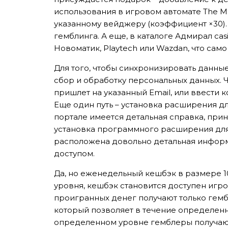
использования в игровом автомате The 
указанному вейджеру (коэффициент ×30)
гемблинга. А еще, в каталоге Адмирал ca
Новоматик, Playtech или Wazdan, что сам
Для того, чтобы синхронизировать данные
сбор и обработку персональных данных. 
пришлет на указанный Email, или ввести
Еще один путь – установка расширения дл
портале имеется детальная справка, прин
установка программного расширения для 
расположена довольно детальная информа
доступом.
Да, но еженедельный кешбэк в размере 1
уровня, кешбэк становится доступен игр
проигранных денег получают только гембл
который позволяет в течение определенн
определенном уровне гемблеры получают 