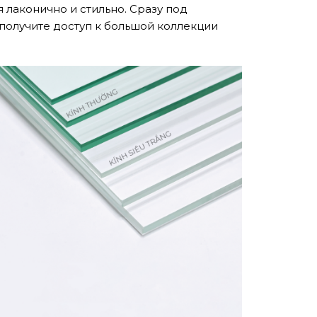
 лаконично и стильно. Сразу под
получите доступ к большой коллекции