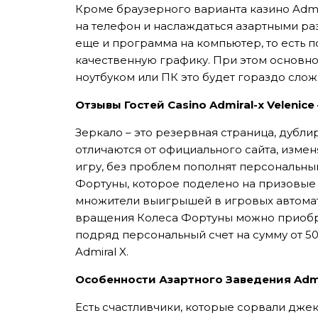
Кроме браузерного варианта казино Admi
на телефон и наслаждаться азартными раз
еще и программа на компьютер, то есть 
качественную графику. При этом основное
ноутбуком или ПК это будет гораздо слож
Отзывы Гостей Casino Admiral-x Velenic
Зеркало – это резервная страница, дубл
отличаются от официального сайта, изме
игру, без проблем пополнят персональны
TẢI E
Фортуны, которое поделено на призовые 
множители выигрышей в игровых автомата
TƯ VẤN MIỄN P
вращения Колеса Фортуны можно приобрест
подряд персональный счет на сумму от 50
Admiral X.
Особенности Азартного Заведения Admi
Есть счастливчики, которые сорвали джек