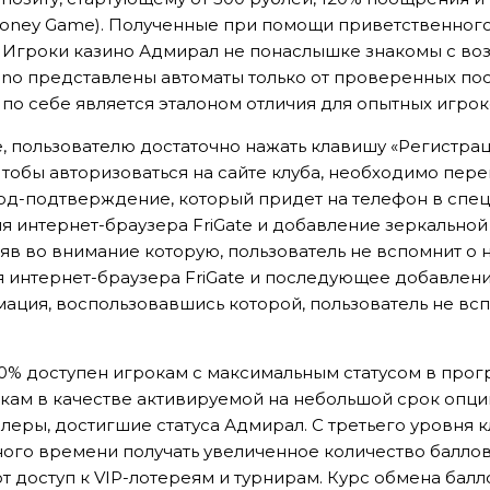
Money Game). Полученные при помощи приветственного
. Игроки казино Адмирал не понаслышке знакомы с в
sino представлены автоматы только от проверенных пос
о по себе является эталоном отличия для опытных игрок
, пользователю достаточно нажать клавишу «Регистраци
Чтобы авторизоваться на сайте клуба, необходимо пер
 код-подтверждение, который придет на телефон в сп
я интернет-браузера FriGate и добавление зеркальной
яв во внимание которую, пользователь не вспомнит о н
интернет-браузера FriGate и последующее добавление
ция, воспользовавшись которой, пользователь не всп
0% доступен игрокам с максимальным статусом в прогр
окам в качестве активируемой на небольшой срок опци
еры, достигшие статуса Адмирал. С третьего уровня кл
ого времени получать увеличенное количество баллов
доступ к VIP-лотереям и турнирам. Курс обмена балл