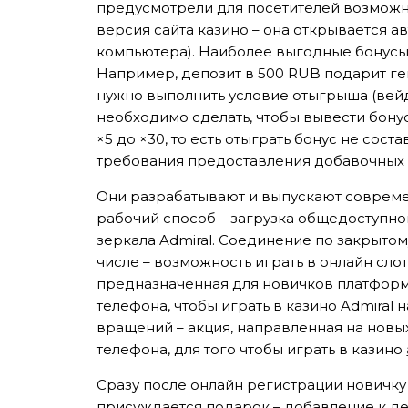
предусмотрели для посетителей возможно
версия сайта казино – она открывается а
компьютера). Наиболее выгодные бонусы 
Nghề nghiệp...
Например, депозит в 500 RUB подарит гей
нужно выполнить условие отыгрыша (вейд
необходимо сделать, чтобы вывести бону
Thành phố...
×5 до ×30, то есть отыграть бонус не сос
требования предоставления добавочных 
GỬI Y
Они разрабатывают и выпускают совреме
рабочий способ – загрузка общедоступно
зеркала Admiral. Соединение по закрытом
числе – возможность играть в онлайн сло
предназначенная для новичков платформ
телефона, чтобы играть в казино Admiral
вращений – акция, направленная на новы
телефона, для того чтобы играть в казино
Сразу после онлайн регистрации новичку
присуждается подарок – добавление к де