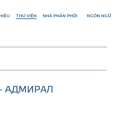
HIỆU
THƯ VIỆN
NHÀ PHÂN PHỐI
NGÔN NGỮ
– АДМИРАЛ