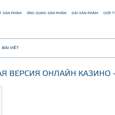
T SẢN PHẨM
ỨNG DỤNG SẢN PHẨM
DẢI SẢN PHẨM
GIỚI T
BÀI VIẾT
Я ВЕРСИЯ ОНЛАЙН КАЗИНО 