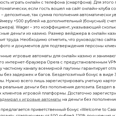
сть играть онлайн с телефона (смартфона). Для этог
втоматически, если гость вошел на сайт онлайн-клуба 
– депозитные, так сумма пополнения автоматически уве
меру +500 рублей на дополнительный (бонусный) счет.
жера). Wager – это коэффициент, указывающий сколько
сные деньги из казино. Размер вейджера в онлайн каз
тавит труда. Необходимо отметить, что руководство сай
фото и документов для подтверждения персоны клиен
ÊU CẦU
нные игровые автоматы для онлайн казино и занимают
го интернет-браузера Opera с предустановленным VPN
у частному каналу всемирной паутины гарантирует отл
ты без задержек и багов. Бездепозитный бонус в виде 
ы. Нужно всего лишь зарегистрировать учетную карто
 на реальные деньги без пополнения депозита. Бездеп 
х клиентов игровой платформы. Достаточно зарегистр
адмирал х игровые автоматы
на деньги без пополнения
 предлагается приветственный бонус «Welcome to Casi
позиту, стартующему от 500 рублей, 120% поощрения и