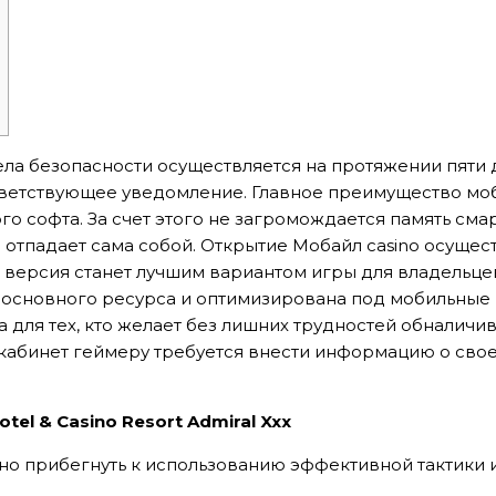
ла безопасности осуществляется на протяжении пяти 
ответствующее уведомление. Главное преимущество мо
о софта. За счет этого не загромождается память сма
тпадает сама собой. Открытие Мобайл casino осущест
 версия станет лучшим вариантом игры для владельце
 основного ресурса и оптимизирована под мобильные 
а для тех, кто желает без лишних трудностей обналич
 кабинет геймеру требуется внести информацию о сво
el & Casino Resort Admiral Xxx
но прибегнуть к использованию эффективной тактики 