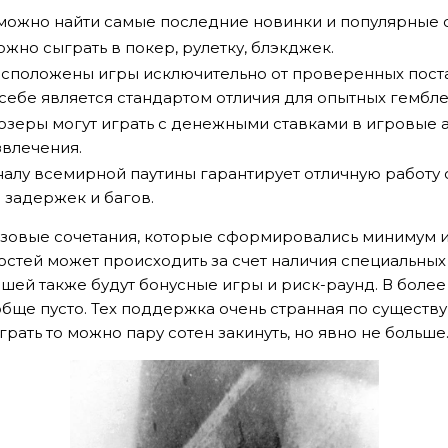
можно найти самые последние новинки и популярные с
жно сыграть в покер, рулетку, блэкджек.
 расположены игры исключительно от проверенных поста
о себе является стандартом отличия для опытных гембл
зеры могут играть с денежными ставками в игровые ав
звлечения.
алу всемирной паутины гарантирует отличную работу с
 задержек и багов.
овые сочетания, которые сформировались минимум из
тей может происходить за счет наличия специальных 
шей также будут бонусные игры и риск-раунд. В более
обще пусто. Тех поддержка очень странная по существу
рать то можно пару сотен закинуть, но явно не больше