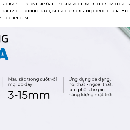
е яркие рекламные баннеры и иконки слотов смотрятся
асти страницы находятся разделы игрового зала. Вы 
м презентам.