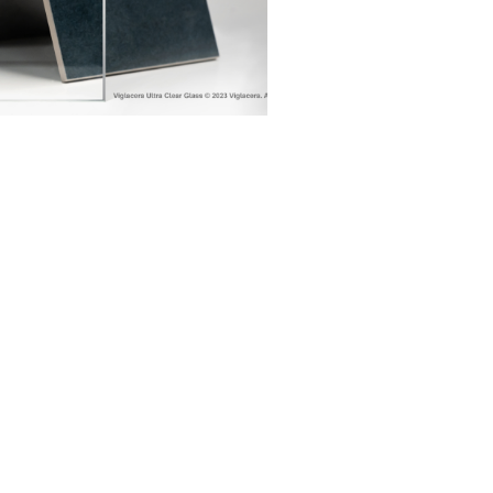
 Informationen
. Empirische Untersuchungen zeigen, dass
ne Tatsache, die das Team bei der
kontrolle verfügbar, inklusive Depositlimits,
g zu identifizieren sowie betroffene Spieler
onen etwa dieser Bundesbehörde für
ll durchweg reine Freizeitaktivität sein
orie prüfen sowie ausführliche Statistiken über
en und sie dienen dahingehend, alle eigenen
t nur der Gewinn.