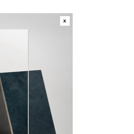
h stetigem Feedback unserer Community.
 üblichen Devices ohne zusätzliche App-
die Sphäre vom Online-Glücksspiels.
und per Hotline stets zur Verfügung
ten Stammkunden
hneiderten Vergünstigungen
eutlich