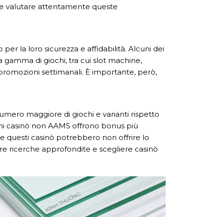
nte valutare attentamente queste
 per la loro sicurezza e affidabilità. Alcuni dei
a gamma di giochi, tra cui slot machine,
promozioni settimanali. È importante, però,
numero maggiore di giochi e varianti rispetto
lcuni casinò non AAMS offrono bonus più
che questi casinò potrebbero non offrire lo
fare ricerche approfondite e scegliere casinò