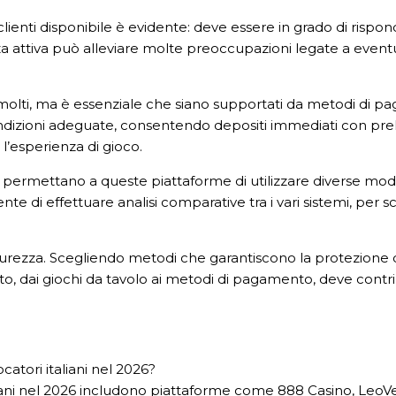
a clienti disponibile è evidente: deve essere in grado di ri
a attiva può alleviare molte preoccupazioni legate a eventu
olti, ma è essenziale che siano supportati da metodi di pag
dizioni adeguate, consentendo depositi immediati con preliev
’esperienza di gioco.
e permettano a queste piattaforme di utilizzare diverse mo
ÊU CẦU
te di effettuare analisi comparative tra i vari sistemi, per s
curezza. Scegliendo metodi che garantiscono la protezione de
to, dai giochi da tavolo ai metodi di pagamento, deve contr
catori italiani nel 2026?
aliani nel 2026 includono piattaforme come 888 Casino, LeoVe