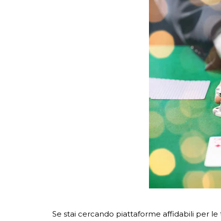
Se stai cercando piattaforme affidabili per l