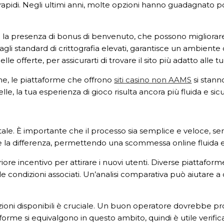
ti rapidi. Negli ultimi anni, molte opzioni hanno guadagnato
è la presenza di bonus di benvenuto, che possono migliorare 
ta agli standard di crittografia elevati, garantisce un ambien
le offerte, per assicurarti di trovare il sito più adatto alle 
e, le piattaforme che offrono
siti casino non AAMS
si stann
, la tua esperienza di gioco risulta ancora più fluida e sicu
o
le. È importante che il processo sia semplice e veloce, se
re la differenza, permettendo una scommessa online fluida e
re incentivo per attirare i nuovi utenti. Diverse piattafor
e condizioni associati. Un’analisi comparativa può aiutare a
 opzioni disponibili è cruciale. Un buon operatore dovrebbe p
orme si equivalgono in questo ambito, quindi è utile verificare