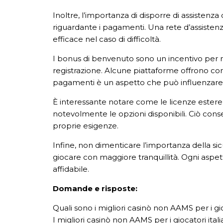
Inoltre, l’importanza di disporre di assistenz
riguardante i pagamenti. Una rete d’assistenz
Nghề nghiệp...
efficace nel caso di difficoltà.
I bonus di benvenuto sono un incentivo per m
Thành phố...
registrazione. Alcune piattaforme offrono con
pagamenti è un aspetto che può influenzare l
È interessante notare come le licenze ester
GỬI Y
notevolmente le opzioni disponibili. Ciò consen
proprie esigenze.
Infine, non dimenticare l’importanza della si
giocare con maggiore tranquillità. Ogni aspet
affidabile.
Domande e risposte:
Quali sono i migliori casinò non AAMS per i gio
I migliori casinò non AAMS per i giocatori it