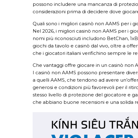
possono includere una mancanza di protezioni
considerazioni prima di decidere dove giocare,
Quali sono i migliori casinò non AAMS per i gio
Nel 2026, i migliori casinò non AAMS per i gioca
nomi più riconosciuti includono BetChan, 1xBet
giochi da tavolo e casinò dal vivo, oltre a o
che i giocatori italiani verifichino sempre le r
Che vantaggi offre giocare in un casinò non
I casinò non AAMS possono presentare diversi 
a quelli AAMS, che tendono ad avere un’offert
generosi e condizioni più favorevoli per il ri
stesso livello di protezione del giocatore e g
che abbiano buone recensioni e una solida r