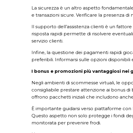
La sicurezza è un altro aspetto fondamentale.
e transazioni sicure. Verificare la presenza di
Il supporto dell’assistenza clienti è un fatto
risposta rapidi permette di risolvere eventuali
servizio clienti.
Infine, la questione dei pagamenti rapidi gio
preferibili. Informarsi sulle opzioni disponibi
I bonus e promozioni più vantaggiosi nei g
Negli ambienti di scommesse virtuali, le oppo
consigliabile prestare attenzione ai bonus di
offrono pacchetti iniziali che includono anche gi
È importante guidarsi verso piattaforme con 
Questo aspetto non solo protegge i fondi deg
monitorata per prevenire frodi.