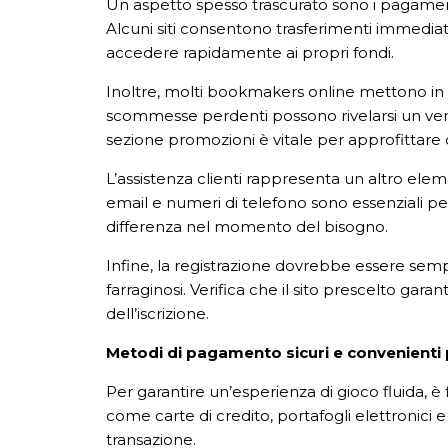
Un aspetto spesso trascurato sono i pagamenti 
Alcuni siti consentono trasferimenti immediat
accedere rapidamente ai propri fondi.
Inoltre, molti bookmakers online mettono in 
scommesse perdenti possono rivelarsi un ver
sezione promozioni è vitale per approfittare 
L’assistenza clienti rappresenta un altro ele
email e numeri di telefono sono essenziali per 
differenza nel momento del bisogno.
TẢI E
Infine, la registrazione dovrebbe essere sempl
farraginosi. Verifica che il sito prescelto gara
TƯ VẤN MIỄN P
dell’iscrizione.
Metodi di pagamento sicuri e convenienti pe
Per garantire un’esperienza di gioco fluida, 
come carte di credito, portafogli elettronici e
transazione.