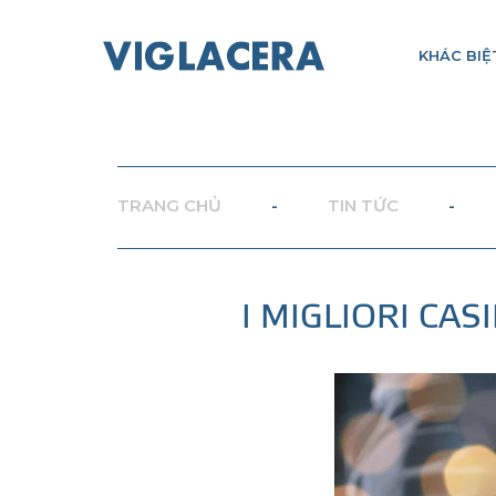
KHÁC BIỆ
TRANG CHỦ
-
TIN TỨC
-
I MIGLIORI CA