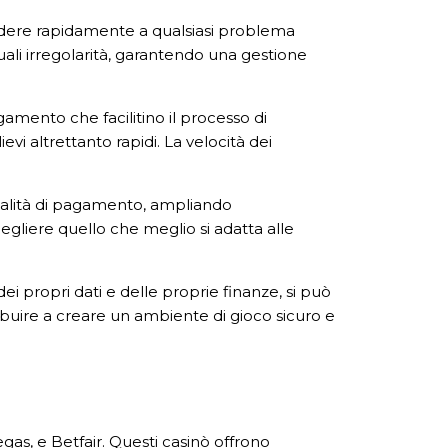
spondere rapidamente a qualsiasi problema
ali irregolarità, garantendo una gestione
amento che facilitino il processo di
i altrettanto rapidi. La velocità dei
dalità di pagamento, ampliando
cegliere quello che meglio si adatta alle
i propri dati e delle proprie finanze, si può
ibuire a creare un ambiente di gioco sicuro e
gas, e Betfair. Questi casinò offrono