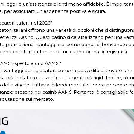
 legali e un’assistenza clienti meno affidabile. È importa
 per assicurarti un’esperienza positiva e sicura.
catori italiani nel 2026?
tori italiani offrono una varietà di opzioni che si distinguono
 e Izzi Casino. Questi casinò si caratterizzano per una vast
fferte promozionali vantaggiose, come bonus di benvenuto e 
ecensioni e la reputazione di un casinò prima di registrarsi.
 AAMS rispetto a uno AAMS?
vantaggi per i giocatori, come la possibilità di trovare un 
a più limitata a causa di regolamenti più rigidi. Inoltre, a
tiro delle vincite. Tuttavia, è fondamentale tenere presente 
aranzie presenti nei casinò AAMS. Pertanto, è consigliabile 
eputazione sul mercato.