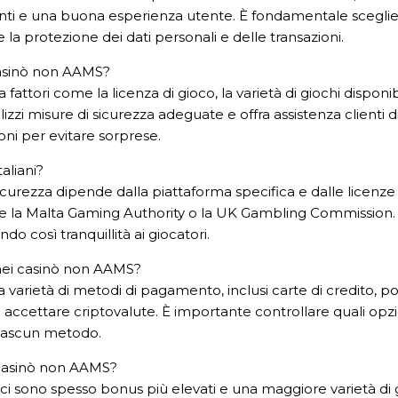
anti e una buona esperienza utente. È fondamentale sceglie
 la protezione dei dati personali e delle transazioni.
casinò non AAMS?
ttori come la licenza di gioco, la varietà di giochi disponibi
tilizzi misure di sicurezza adeguate e offra assistenza clienti 
oni per evitare sorprese.
aliani?
icurezza dipende dalla piattaforma specifica e dalle licenze 
ome la Malta Gaming Authority o la UK Gambling Commission.
o così tranquillità ai giocatori.
 nei casinò non AAMS?
rietà di metodi di pagamento, inclusi carte di credito, port
accettare criptovalute. È importante controllare quali opzion
 ciascun metodo.
i casinò non AAMS?
i ci sono spesso bonus più elevati e una maggiore varietà di gi