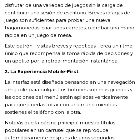
disfrutar de una variedad de juegos sin la carga de
configurar una sesión de escritorio. Breves ráfagas de
juego son suficientes para probar una nueva
TẢI E-BROCHURE
tragamonedas, girar unos carretes, o probar una mano
rápida en un juego de mesa.
TƯ VẤN MIỄN PHÍ VỀ SẢN PHẨM
Este patrón—visitas breves y repetidas—crea un ritmo
único que recompensa la toma rápida de decisiones y
un apetito por la retroalimentación instantánea.
2. La Experiencia Mobile-First
La interfaz está diseñada pensando en una navegación
amigable para pulgar. Los botones son más grandes y
las opciones del menú están apiladas verticalmente
Nghề nghiệp...
para que puedas tocar con una mano mientras
sostienes el teléfono con la otra.
Thành phố...
Notarás que la página principal muestra títulos
populares en un carrusel que se reproduce
automáticamente después de unos segundos,