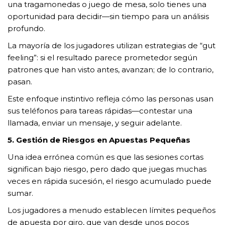
una tragamonedas o juego de mesa, solo tienes una
oportunidad para decidir—sin tiempo para un análisis
profundo.
La mayoría de los jugadores utilizan estrategias de “gut
feeling”: si el resultado parece prometedor según
patrones que han visto antes, avanzan; de lo contrario,
pasan.
Este enfoque instintivo refleja cómo las personas usan
sus teléfonos para tareas rápidas—contestar una
llamada, enviar un mensaje, y seguir adelante.
5. Gestión de Riesgos en Apuestas Pequeñas
Una idea errónea común es que las sesiones cortas
significan bajo riesgo, pero dado que juegas muchas
veces en rápida sucesión, el riesgo acumulado puede
sumar.
Los jugadores a menudo establecen límites pequeños
de apuesta por giro, que van desde unos pocos