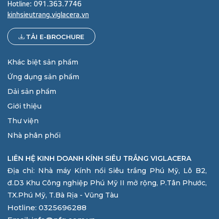
Hotline:
091.363.7746
kinhsieutrang.viglacera.vn
TẢI E-BROCHURE
Khác biệt sản phẩm
Ứng dụng sản phẩm
Dải sản phẩm
Giới thiệu
Thư viện
Nhà phân phối
LIÊN HỆ KINH DOANH KÍNH SIÊU TRẮNG VIGLACERA
Địa chỉ: Nhà máy Kính nổi Siêu trắng Phú Mỹ, Lô B2,
đ.D3 Khu Công nghiệp Phú Mỹ II mở rộng, P.Tân Phước,
TX.Phú Mỹ, T.Bà Rịa - Vũng Tàu
Hotline: 0325696288