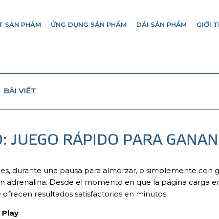
T SẢN PHẨM
ỨNG DỤNG SẢN PHẨM
DẢI SẢN PHẨM
GIỚI T
BÀI VIẾT
O: JUEGO RÁPIDO PARA GANAN
s, durante una pausa para almorzar, o simplemente con 
n adrenalina. Desde el momento en que la página carga en t
e ofrecen resultados satisfactorios en minutos.
 Play