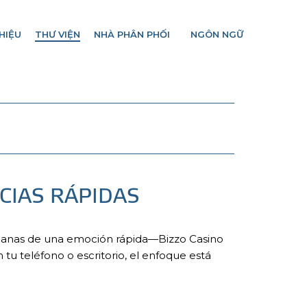
HIỆU
THƯ VIỆN
NHÀ PHÂN PHỐI
NGÔN NGỮ
CIAS RÁPIDAS
ganas de una emoción rápida—Bizzo Casino
u teléfono o escritorio, el enfoque está