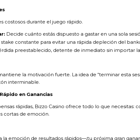
es
s costosos durante el juego rápido.
ÊU CẦU
r:
Decide cuánto estás dispuesto a gastar en una sola sesió
stake constante para evitar una rápida depleción del bankr
pérdida preestablecido, detente de inmediato sin importar la
ntiene la motivación fuerte. La idea de “terminar esta ses
tón interminable.
 Rápido en Ganancias
ompensas rápidas, Bizzo Casino ofrece todo lo que necesitas:
gas cortas de emoción.
 la emoción de resultados rápidos—¡tu próxima gran gananci