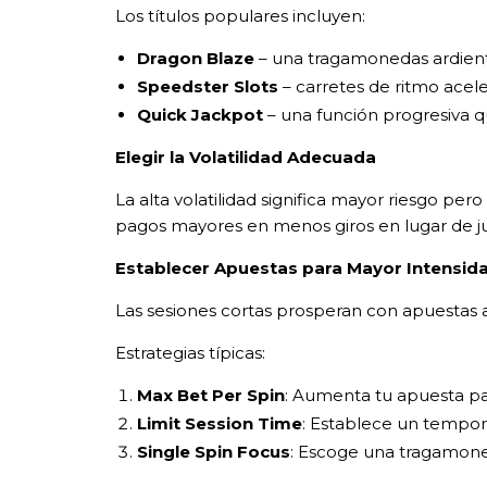
Los títulos populares incluyen:
Dragon Blaze
– una tragamonedas ardiente
Speedster Slots
– carretes de ritmo ace
Quick Jackpot
– una función progresiva q
Elegir la Volatilidad Adecuada
La alta volatilidad significa mayor riesgo p
pagos mayores en menos giros en lugar de ju
Establecer Apuestas para Mayor Intensid
Las sesiones cortas prosperan con apuestas 
Estrategias típicas:
Max Bet Per Spin
: Aumenta tu apuesta pa
Limit Session Time
: Establece un tempor
Single Spin Focus
: Escoge una tragamone