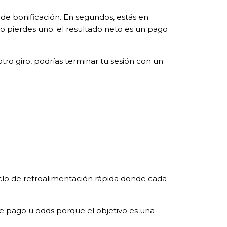
 de bonificación. En segundos, estás en
o pierdes uno; el resultado neto es un pago
otro giro, podrías terminar tu sesión con un
ciclo de retroalimentación rápida donde cada
de pago u odds porque el objetivo es una