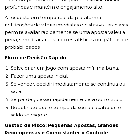
profundas e mantém o engajamento alto.
A resposta em tempo real da plataforma—
notificações de vitória imediatas e pistas visuais claras—
permite avaliar rapidamente se uma aposta valeu a
pena, sem ficar analisando estatísticas ou gráficos de
probabilidades.
Fluxo de Decisão Rápido
Selecionar um jogo com aposta mínima baixa.
Fazer uma aposta inicial.
Se vencer, decidir imediatamente se continua ou
saca.
Se perder, passar rapidamente para outro título.
Repetir até que o tempo da sessão acabe ou o
saldo se esgote.
Gestão de Risco: Pequenas Apostas, Grandes
Recompensas e Como Manter o Controle