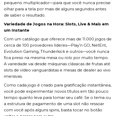
GỬI YÊU CẦU
pequeno multiplicador—para que você nunca precise
olhar para a tela por mais de alguns segundos antes
de saber o resultado.
Variedade de Jogos na Hora: Slots, Live & Mais em
um Instante
Com um catálogo que oferece mais de 11.000 jogos de
cerca de 100 provedores líderes—Play’n GO, NetEnt,
Evolution Gaming, Thunderkick e outros—você nunca
fica preso na mesma mesa ou rolo por muito tempo.
A variedade vai desde máquinas clássicas de frutas até
slots de vídeo vanguardistas e mesas de dealer ao vivo
imersivas.
Como cada jogo é criado para gratificação instantânea,
você pode experimentar novos títulos em tão pouco
tempo quanto leva para tomar seu café. Se o tema ou
a estrutura de pagamento de uma slot não ressoar
com você após alguns spins, basta tocar no botão