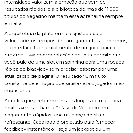
intensidade valorizam a emoção que vem de
resultados rápidos, e a biblioteca de mais de 11.000
títulos do Vegasino mantém essa adrenalina sempre
TẢI E-BROCHURE
em alta.
A arquitetura da plataforma é ajustada para
TƯ VẤN MIỄN PHÍ VỀ SẢN PHẨM
velocidade: os tempos de carregamento são mínimos,
e a interface flui naturalmente de um jogo para o
próximo. Essa movimentação contínua permite que
você pule de uma slot em spinning para uma rodada
rápida de blackjack sem precisar esperar por uma
atualização de página. O resultado? Um fluxo
constante de emoção que satisfaz até o jogador mais
impaciente.
Nghề nghiệp...
Aqueles que preferem sessões longas de maratona
muitas vezes acham a ênfase do Vegasino em
Thành phố...
pagamentos rápidos uma mudança de ritmo
refrescante. Cada jogo é projetado para fornecer
feedback instantâneo—seja um jackpot ou um