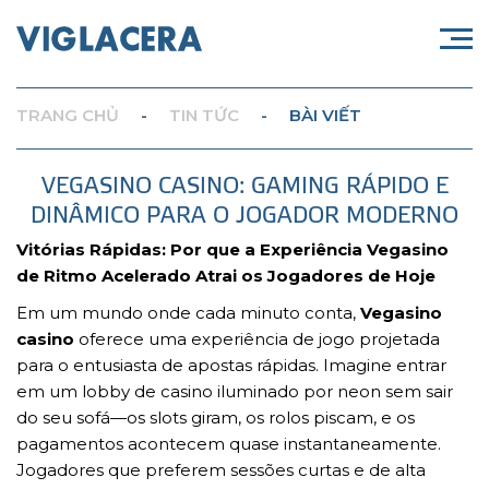
TRANG CHỦ
-
TIN TỨC
-
BÀI VIẾT
VEGASINO CASINO: GAMING RÁPIDO E
DINÂMICO PARA O JOGADOR MODERNO
Vitórias Rápidas: Por que a Experiência Vegasino
de Ritmo Acelerado Atrai os Jogadores de Hoje
Em um mundo onde cada minuto conta,
Vegasino
casino
oferece uma experiência de jogo projetada
para o entusiasta de apostas rápidas. Imagine entrar
em um lobby de casino iluminado por neon sem sair
do seu sofá—os slots giram, os rolos piscam, e os
pagamentos acontecem quase instantaneamente.
Jogadores que preferem sessões curtas e de alta