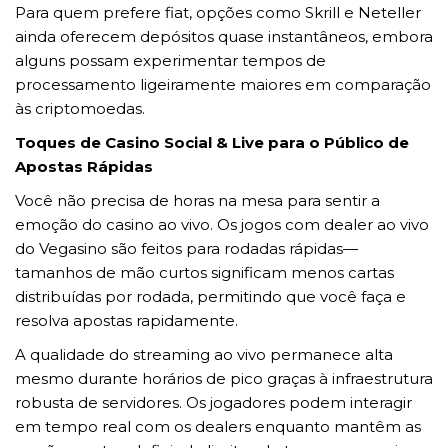
Para quem prefere fiat, opções como Skrill e Neteller
ainda oferecem depósitos quase instantâneos, embora
alguns possam experimentar tempos de
processamento ligeiramente maiores em comparação
às criptomoedas.
Toques de Casino Social & Live para o Público de
Apostas Rápidas
Você não precisa de horas na mesa para sentir a
emoção do casino ao vivo. Os jogos com dealer ao vivo
do Vegasino são feitos para rodadas rápidas—
tamanhos de mão curtos significam menos cartas
distribuídas por rodada, permitindo que você faça e
resolva apostas rapidamente.
A qualidade do streaming ao vivo permanece alta
mesmo durante horários de pico graças à infraestrutura
robusta de servidores. Os jogadores podem interagir
em tempo real com os dealers enquanto mantêm as