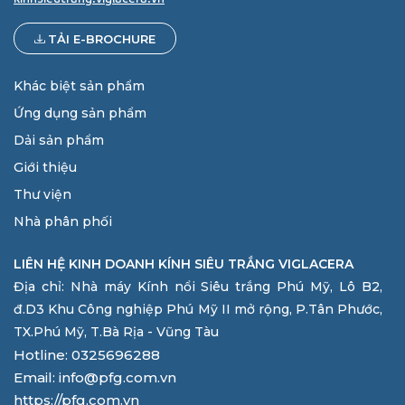
TẢI E-BROCHURE
Khác biệt sản phẩm
Ứng dụng sản phẩm
Dải sản phẩm
Giới thiệu
Thư viện
Nhà phân phối
LIÊN HỆ KINH DOANH KÍNH SIÊU TRẮNG VIGLACERA
Địa chỉ: Nhà máy Kính nổi Siêu trắng Phú Mỹ, Lô B2,
đ.D3 Khu Công nghiệp Phú Mỹ II mở rộng, P.Tân Phước,
TX.Phú Mỹ, T.Bà Rịa - Vũng Tàu
Hotline: 0325696288
Email: info@pfg.com.vn
https://pfg.com.vn