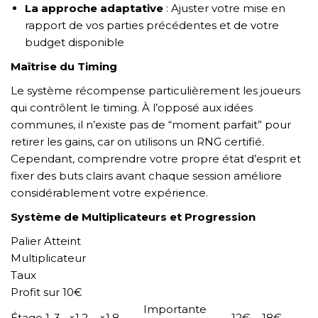
La approche adaptative
: Ajuster votre mise en
rapport de vos parties précédentes et de votre
budget disponible
Maîtrise du Timing
Le système récompense particulièrement les joueurs
qui contrôlent le timing. À l’opposé aux idées
communes, il n’existe pas de “moment parfait” pour
retirer les gains, car on utilisons un RNG certifié.
Cependant, comprendre votre propre état d’esprit et
fixer des buts clairs avant chaque session améliore
considérablement votre expérience.
Système de Multiplicateurs et Progression
Palier Atteint
Multiplicateur
Taux
Profit sur 10€
Importante
Étage 1-3
×1,2 – ×1,8
12€ – 18€