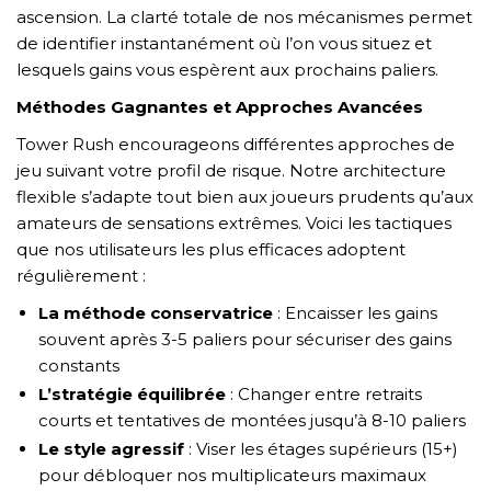
ascension. La clarté totale de nos mécanismes permet
de identifier instantanément où l’on vous situez et
lesquels gains vous espèrent aux prochains paliers.
Méthodes Gagnantes et Approches Avancées
Tower Rush encourageons différentes approches de
jeu suivant votre profil de risque. Notre architecture
flexible s’adapte tout bien aux joueurs prudents qu’aux
amateurs de sensations extrêmes. Voici les tactiques
que nos utilisateurs les plus efficaces adoptent
régulièrement :
La méthode conservatrice
: Encaisser les gains
souvent après 3-5 paliers pour sécuriser des gains
constants
L’stratégie équilibrée
: Changer entre retraits
courts et tentatives de montées jusqu’à 8-10 paliers
Le style agressif
: Viser les étages supérieurs (15+)
pour débloquer nos multiplicateurs maximaux