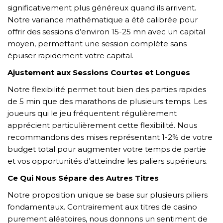
significativement plus généreux quand ils arrivent.
Notre variance mathématique a été calibrée pour
offrir des sessions d’environ 15-25 mn avec un capital
moyen, permettant une session complète sans
épuiser rapidement votre capital.
Ajustement aux Sessions Courtes et Longues
Notre flexibilité permet tout bien des parties rapides
de 5 min que des marathons de plusieurs temps. Les
joueurs qui le jeu fréquentent régulièrement
apprécient particulièrement cette flexibilité. Nous
recommandons des mises représentant 1-2% de votre
budget total pour augmenter votre temps de partie
et vos opportunités d’atteindre les paliers supérieurs.
Ce Qui Nous Sépare des Autres Titres
Notre proposition unique se base sur plusieurs piliers
fondamentaux. Contrairement aux titres de casino
purement aléatoires, nous donnons un sentiment de