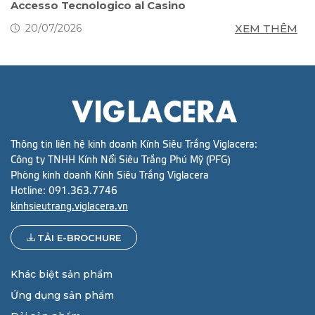
s
Accesso Tecnologico al Casino
S
g
M
XEM THÊM
20/07/2026
Thông tin liên hệ kinh doanh Kính Siêu Trắng Viglacera:
Công ty TNHH Kính Nổi Siêu Trắng Phú Mỹ (PFG)
Phòng kinh doanh Kính Siêu Trắng Viglacera
Hotline:
091.363.7746
kinhsieutrang.viglacera.vn
TẢI E-BROCHURE
Khác biệt sản phẩm
Ứng dụng sản phẩm