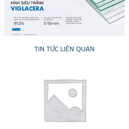
TIN TỨC LIÊN QUAN