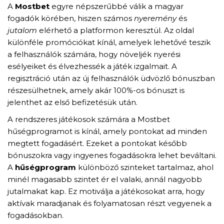
A
Mostbet
egyre népszerűbbé válik a magyar
fogadók körében, hiszen számos
nyeremény
és
jutalom
elérhető a platformon keresztül. Az oldal
különféle promóciókat kínál, amelyek lehetővé teszik
a felhasználók számára, hogy növeljék nyerési
esélyeiket és élvezhessék a játék izgalmait. A
regisztráció után az új felhasználók üdvözlő bónuszban
részesülhetnek, amely akár 100%-os bónuszt is
jelenthet az első befizetésük után.
A rendszeres játékosok számára a Mostbet
hűségprogramot is kínál, amely pontokat ad minden
megtett fogadásért. Ezeket a pontokat később
bónuszokra vagy ingyenes fogadásokra lehet beváltani.
A
hűségprogram
különböző szinteket tartalmaz, ahol
minél magasabb szintet ér el valaki, annál nagyobb
jutalmakat kap. Ez motiválja a játékosokat arra, hogy
aktívak maradjanak és folyamatosan részt vegyenek a
fogadásokban.