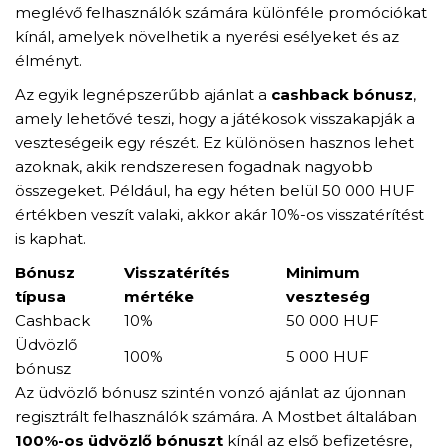
meglévő felhasználók számára különféle promóciókat
kínál, amelyek növelhetik a nyerési esélyeket és az
élményt.
Az egyik legnépszerűbb ajánlat a
cashback bónusz
,
amely lehetővé teszi, hogy a játékosok visszakapják a
veszteségeik egy részét. Ez különösen hasznos lehet
azoknak, akik rendszeresen fogadnak nagyobb
összegeket. Például, ha egy héten belül 50 000 HUF
értékben veszít valaki, akkor akár 10%-os visszatérítést
is kaphat.
Bónusz
Visszatérítés
Minimum
típusa
mértéke
veszteség
Cashback
10%
50 000 HUF
Üdvözlő
100%
5 000 HUF
bónusz
Az üdvözlő bónusz szintén vonzó ajánlat az újonnan
regisztrált felhasználók számára. A Mostbet általában
100%-os üdvözlő bónuszt
kínál az első befizetésre,