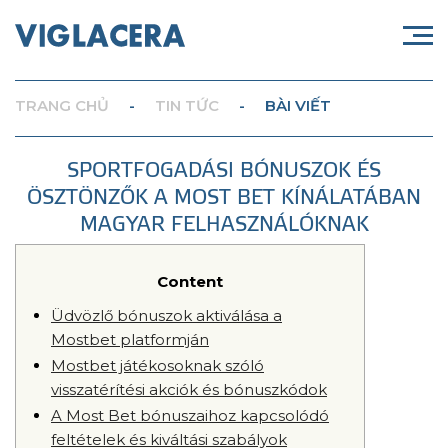
TRANG CHỦ
-
TIN TỨC
-
BÀI VIẾT
SPORTFOGADÁSI BÓNUSZOK ÉS
ÖSZTÖNZŐK A MOST BET KÍNÁLATÁBAN
MAGYAR FELHASZNÁLÓKNAK
Content
Üdvözlő bónuszok aktiválása a
Mostbet platformján
Mostbet játékosoknak szóló
visszatérítési akciók és bónuszkódok
A Most Bet bónuszaihoz kapcsolódó
feltételek és kiváltási szabályok