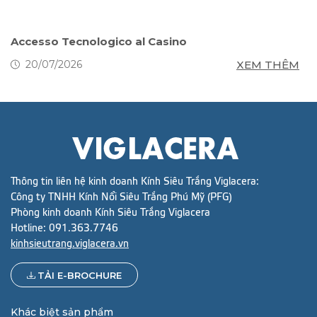
s
Accesso Tecnologico al Casino
S
g
M
XEM THÊM
20/07/2026
Thông tin liên hệ kinh doanh Kính Siêu Trắng Viglacera:
Công ty TNHH Kính Nổi Siêu Trắng Phú Mỹ (PFG)
Phòng kinh doanh Kính Siêu Trắng Viglacera
Hotline:
091.363.7746
kinhsieutrang.viglacera.vn
TẢI E-BROCHURE
Khác biệt sản phẩm