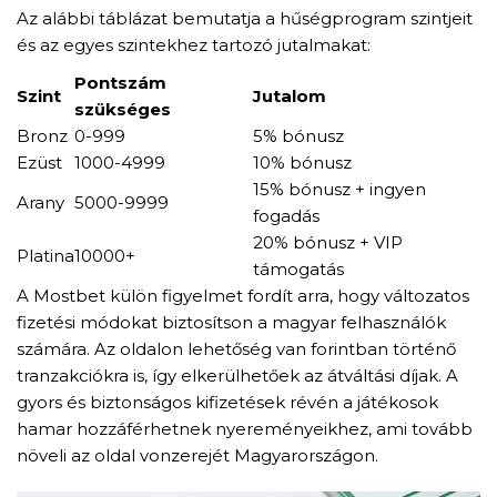
Az alábbi táblázat bemutatja a hűségprogram szintjeit
és az egyes szintekhez tartozó jutalmakat:
Pontszám
Szint
Jutalom
szükséges
Bronz
0-999
5% bónusz
Ezüst
1000-4999
10% bónusz
15% bónusz + ingyen
Arany
5000-9999
fogadás
20% bónusz + VIP
Platina
10000+
támogatás
A Mostbet külön figyelmet fordít arra, hogy változatos
fizetési módokat biztosítson a magyar felhasználók
számára. Az oldalon lehetőség van forintban történő
tranzakciókra is, így elkerülhetőek az átváltási díjak. A
gyors és biztonságos kifizetések révén a játékosok
hamar hozzáférhetnek nyereményeikhez, ami tovább
növeli az oldal vonzerejét Magyarországon.