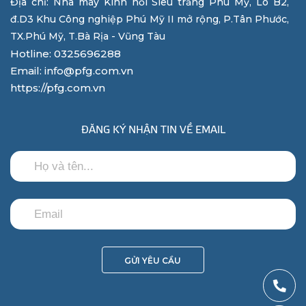
Địa chỉ: Nhà máy Kính nổi Siêu trắng Phú Mỹ, Lô B2,
đ.D3 Khu Công nghiệp Phú Mỹ II mở rộng, P.Tân Phước,
TX.Phú Mỹ, T.Bà Rịa - Vũng Tàu
Hotline: 0325696288
Email: info@pfg.com.vn
https://pfg.com.vn
ĐĂNG KÝ NHẬN TIN VỀ EMAIL
GỬI YÊU CẦU