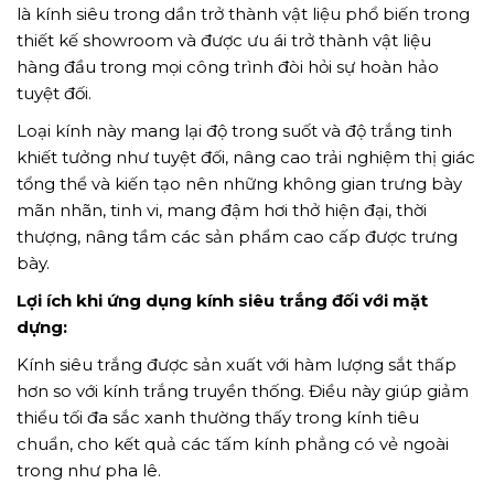
là kính siêu trong dần trở thành vật liệu phổ biến trong
thiết kế showroom và được ưu ái trở thành vật liệu
hàng đầu trong mọi công trình đòi hỏi sự hoàn hảo
TẢI E-BROCHURE
tuyệt đối.
Loại kính này mang lại độ trong suốt và độ trắng tinh
TƯ VẤN MIỄN PHÍ VỀ SẢN PHẨM
khiết tưởng như tuyệt đối, nâng cao trải nghiệm thị giác
tổng thể và kiến tạo nên những không gian trưng bày
mãn nhãn, tinh vi, mang đậm hơi thở hiện đại, thời
thượng, nâng tầm các sản phẩm cao cấp được trưng
bày.
Lợi ích khi ứng dụng kính siêu trắng đối với mặt
dựng:
Nghề nghiệp...
Kính siêu trắng được sản xuất với hàm lượng sắt thấp
hơn so với kính trắng truyền thống. Điều này giúp giảm
thiểu tối đa sắc xanh thường thấy trong kính tiêu
Thành phố...
chuẩn, cho kết quả các tấm kính phẳng có vẻ ngoài
trong như pha lê.