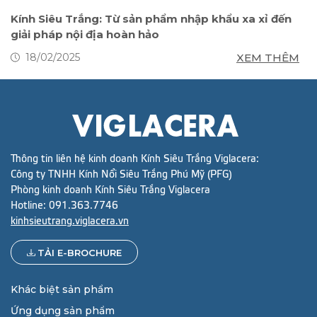
Kính Siêu Trắng: Từ sản phẩm nhập khẩu xa xỉ đến
K
giải pháp nội địa hoàn hảo
p
M
XEM THÊM
18/02/2025
Thông tin liên hệ kinh doanh Kính Siêu Trắng Viglacera:
Công ty TNHH Kính Nổi Siêu Trắng Phú Mỹ (PFG)
Phòng kinh doanh Kính Siêu Trắng Viglacera
Hotline:
091.363.7746
kinhsieutrang.viglacera.vn
TẢI E-BROCHURE
Khác biệt sản phẩm
Ứng dụng sản phẩm