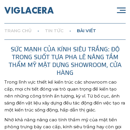
TRANG CHỦ
-
TIN TỨC
-
BÀI VIẾT
SỨC MẠNH CỦA KÍNH SIÊU TRẮNG: ĐỘ
TRONG SUỐT TỰA PHA LÊ NÂNG TẦM
THẨM MỸ MẶT DỰNG SHOWROOM, CỬA
HÀNG
Trong lĩnh vực thiết kế kiến trúc các showroom cao
cấp, mọi chi tiết đóng vai trò quan trọng để kiến tạo
nên những công trình ấn tượng, kỳ vĩ. Từ bố cục, ánh
sáng đến vật liệu xây dựng đều tác động đến việc tạo ra
một kiến trúc sống động, hấp dẫn thị giác.
Nhờ khả năng nâng cao tính thẩm mỹ của mặt tiền
phòng trưng bày cao cấp, kính siêu trắng hay còn gọi