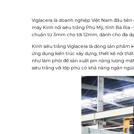
Viglacera là doanh nghiệp Việt Nam đầu tiên 
máy Kính nổi siêu trắng Phú Mỹ, tỉnh Bà Rịa – 
chuẩn từ 3mm cho tới 12mm, dành cho đa dạn
Kính siêu trắng Viglacera là dòng sản phẩm kí
ứng dụng kiến trúc xây dựng, thiết kế nội th
như làm phôi để sản xuất pin năng lượng mặt
siêu trắng với lớp phủ có khả năng ngăn ngừa
TẢI E
TƯ VẤN MIỄN P