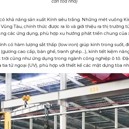
can tòa nhà)
có khả năng sản xuất Kính siêu trắng. Những mét vuông Kính
Vũng Tàu, chính thức được ra lò và giới thiệu ra thị trường 
g các ứng dụng, phù hợp xu hướng phát triển chung của x
nh có hàm lượng sắt thấp (low iron) giúp kính trong suốt, đ
ất (gương cao cấp, bàn ghế, tranh ghép…), kính tiết kiệm n
 trời cũng như ứng dụng trong ngành công nghiệp ô tô. Đặc
 tia tử ngoại (UV), phù hợp với thiết kế các mặt dựng tòa 
-BROCHURE
HÍ VỀ SẢN PHẨM