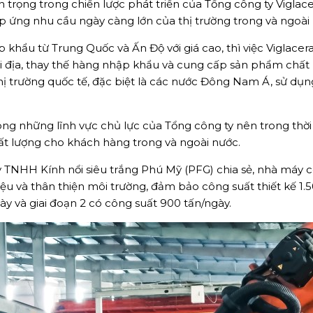
an trọng trong chiến lược phát triển của Tổng công ty Vigla
áp ứng nhu cầu ngày càng lớn của thị trường trong và ngoài
p khẩu từ Trung Quốc và Ấn Độ với giá cao, thì việc Viglacera
ội địa, thay thế hàng nhập khẩu và cung cấp sản phẩm chất l
ị trường quốc tế, đặc biệt là các nước Đông Nam Á, sử dụn
ong những lĩnh vực chủ lực của Tổng công ty nên trong thời g
hất lượng cho khách hàng trong và ngoài nước.
TNHH Kính nổi siêu trắng Phú Mỹ (PFG) chia sẻ, nhà máy có
 liệu và thân thiện môi trường, đảm bảo công suất thiết kế 1.
gày và giai đoạn 2 có công suất 900 tấn/ngày.