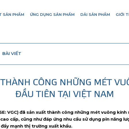
T SẢN PHẨM
ỨNG DỤNG SẢN PHẨM
DẢI SẢN PHẨM
GIỚI T
BÀI VIẾT
 THÀNH CÔNG NHỮNG MÉT VU
ĐẦU TIÊN TẠI VIỆT NAM
SE: VGC) đã sản xuất thành công những mét vuông kính si
ất cao cấp, cũng như đáp ứng nhu cầu sử dụng pin năng lư
 đẩy mạnh thị trường xuất khẩu.