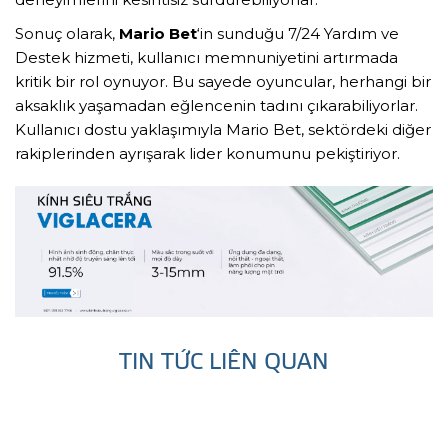
Sonuç olarak,
Mario Bet
‘in sunduğu 7/24 Yardım ve
Destek hizmeti, kullanıcı memnuniyetini artırmada
kritik bir rol oynuyor. Bu sayede oyuncular, herhangi bir
aksaklık yaşamadan eğlencenin tadını çıkarabiliyorlar.
Kullanıcı dostu yaklaşımıyla Mario Bet, sektördeki diğer
rakiplerinden ayrışarak lider konumunu pekiştiriyor.
TIN TỨC LIÊN QUAN