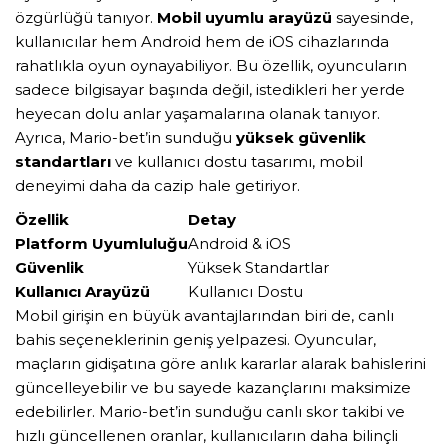
özgürlüğü tanıyor.
Mobil uyumlu arayüzü
sayesinde,
kullanıcılar hem Android hem de iOS cihazlarında
rahatlıkla oyun oynayabiliyor. Bu özellik, oyuncuların
sadece bilgisayar başında değil, istedikleri her yerde
heyecan dolu anlar yaşamalarına olanak tanıyor.
Ayrıca, Mario-bet’in sunduğu
yüksek güvenlik
standartları
ve kullanıcı dostu tasarımı, mobil
deneyimi daha da cazip hale getiriyor.
Özellik
Detay
Platform Uyumluluğu
Android & iOS
Güvenlik
Yüksek Standartlar
Kullanıcı Arayüzü
Kullanıcı Dostu
Mobil girişin en büyük avantajlarından biri de, canlı
bahis seçeneklerinin geniş yelpazesi. Oyuncular,
maçların gidişatına göre anlık kararlar alarak bahislerini
güncelleyebilir ve bu sayede kazançlarını maksimize
edebilirler. Mario-bet’in sunduğu canlı skor takibi ve
hızlı güncellenen oranlar, kullanıcıların daha bilinçli