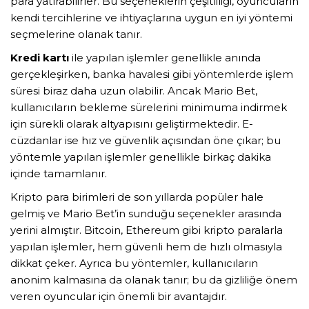
para yatırabilirler. Bu seçeneklerin çeşitliliği, oyuncuların
kendi tercihlerine ve ihtiyaçlarına uygun en iyi yöntemi
seçmelerine olanak tanır.
Kredi kartı
ile yapılan işlemler genellikle anında
gerçekleşirken, banka havalesi gibi yöntemlerde işlem
süresi biraz daha uzun olabilir. Ancak Mario Bet,
kullanıcıların bekleme sürelerini minimuma indirmek
için sürekli olarak altyapısını geliştirmektedir. E-
cüzdanlar ise hız ve güvenlik açısından öne çıkar; bu
yöntemle yapılan işlemler genellikle birkaç dakika
içinde tamamlanır.
Kripto para birimleri de son yıllarda popüler hale
gelmiş ve Mario Bet’in sunduğu seçenekler arasında
yerini almıştır. Bitcoin, Ethereum gibi kripto paralarla
yapılan işlemler, hem güvenli hem de hızlı olmasıyla
dikkat çeker. Ayrıca bu yöntemler, kullanıcıların
anonim kalmasına da olanak tanır; bu da gizliliğe önem
veren oyuncular için önemli bir avantajdır.