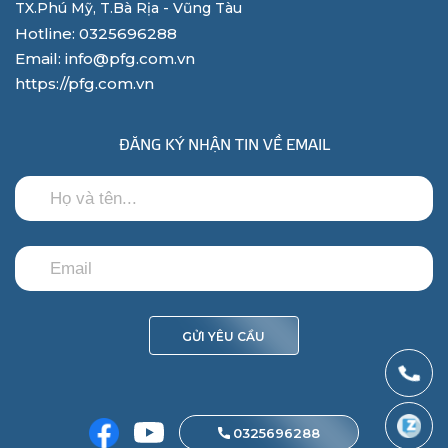
TX.Phú Mỹ, T.Bà Rịa - Vũng Tàu
Hotline: 0325696288
Email: info@pfg.com.vn
https://pfg.com.vn
ĐĂNG KÝ NHẬN TIN VỀ EMAIL
GỬI YÊU CẦU
0325696288