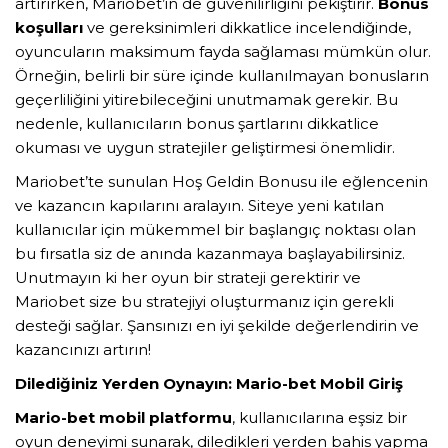
artırırken, Mariobet’in de güvenilirliğini pekiştirir.
Bonus
koşulları
ve gereksinimleri dikkatlice incelendiğinde,
oyuncuların maksimum fayda sağlaması mümkün olur.
Örneğin, belirli bir süre içinde kullanılmayan bonusların
geçerliliğini yitirebileceğini unutmamak gerekir. Bu
nedenle, kullanıcıların bonus şartlarını dikkatlice
okuması ve uygun stratejiler geliştirmesi önemlidir.
Mariobet’te sunulan Hoş Geldin Bonusu ile eğlencenin
ve kazancın kapılarını aralayın. Siteye yeni katılan
kullanıcılar için mükemmel bir başlangıç noktası olan
bu fırsatla siz de anında kazanmaya başlayabilirsiniz.
Unutmayın ki her oyun bir strateji gerektirir ve
Mariobet size bu stratejiyi oluşturmanız için gerekli
desteği sağlar. Şansınızı en iyi şekilde değerlendirin ve
kazancınızı artırın!
Dilediğiniz Yerden Oynayın: Mario-bet Mobil Giriş
Mario-bet mobil platformu
, kullanıcılarına eşsiz bir
oyun deneyimi sunarak, diledikleri yerden bahis yapma