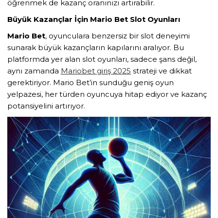
öğrenmek de kazanç oranınızı artırabilir.
Büyük Kazançlar İçin Mario Bet Slot Oyunları
Mario Bet
, oyunculara benzersiz bir slot deneyimi
sunarak büyük kazançların kapılarını aralıyor. Bu
platformda yer alan slot oyunları, sadece şans değil,
aynı zamanda
Mariobet giriş 2025
strateji ve dikkat
gerektiriyor. Mario Bet’in sunduğu geniş oyun
yelpazesi, her türden oyuncuya hitap ediyor ve kazanç
potansiyelini artırıyor.