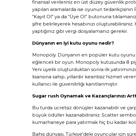
finansal verileriniz en üst düzey güvenlik pro
yapılan aramalarda ise oyunun tedarikçisinin 
“Kayıt Ol” ya da “Üye Ol” butonuna tıklamanız g
şifre belirleyerek hesabınızı oluşturabilirsini
yaptığınız gibi vergi dosyalamanız gerekir.
Dünyanın en iyi kutu oyunu nedir?
Monopoly. Dünyanın en popüler kutu oyunu Mon
eğlenceli bir oyun. Monopoly kutusunda 8 piyon, 
Yeni üyelik oluşturduktan sonra ilk yatırımı
lisansına sahip, yıllardır kesintisiz hizmet ver
kullanıcı ile güvenilirliği kanıtlanmıştır.
Sugar rush Oynamak ve Kazançlarınızı Artt
Bu turda ücretsiz dönüşler kazanabilir ve çar
büyük ödüller kazanabilirsiniz. Scatter sembolü
kumarhaneye para yatırmak hiç bu kadar kolay
Bahis dünyası, Türkiye’deki oyuncular için sür