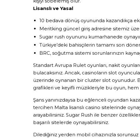
kişiyi sobelemiş olur.
Lisanslı ve Yasal
10 bedava dönüş oyununda kazandıkça ekstr
Meritking güncel giriş adresine sitemiz üzer
Sugar rush oyununu kumarhanede oynayın – 
Türkiye’deki bahisçilerin tamamı son döne
BRC, soğutma sistemi sorunlarınızın kaynağı
Standart Avrupa Rulet oyunları, nakit oyunlar
bulacaksınız. Ancak, casinoların slot oyuncul
üzerinde oynanan bir cluster slot oyunudur. B
grafikleri ve keyifli müzikleriyle bu oyun, he
Şans yanınızdaysa bu eğlenceli oyundan kazanç
tercihen Malta lisanslı casino sitelerinde oy
arayabilirsiniz. Sugar Rush ile benzer özelli
başarılı sitelerde oynayabilirsiniz.
Dilediğiniz yerden mobil cihazınızla sorunsuz