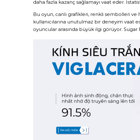
daha fazla kazanç sağlamayı vaat eder. İstatistik
Bu oyun, canlı grafikleri, renkli sembolleri v
kullanıcılarına unutulmaz bir deneyim vaat ed
oyuncular arasında büyük ilgi görüyor. Sugar Ru