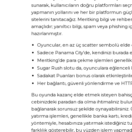
sunarak, kullanıcıların doğru platformları se
yapmanın yollarını ve her bir platformun güç
sitelerini tanıtacağız. Meritking bilgi ve rehb
amaçlıdır; yanıltıcı bilgi, spam veya phishing
hazırlanmıştır.
Oyuncular, en az üç scatter sembolü elde e
Sadece Panama City’de, kendinizi burada e
Meritking’de para çekme işlemleri genellik
Sugar Rush slotu da, oyunculara eğlenceli
TẢI E
Sadakat Puanları bonus olarak etkinleştirili
Her bağlantı, güvenli yönlendirme ve HTTP
TƯ VẤN MIỄN P
Bu oyunda kazanç elde etmek isteyen bahisçiler
cebinizdeki paradan da olma ihtimaliniz bulun
bağlanarak sorunsuz şekilde oynayabilirsiniz.
yatırma işlemleri, genellikle banka kartı, kredi
yöntemiyle, hesabınıza yatırmak istediğiniz tu
farklılık gösterebilir, bu yüzden işlem yapma