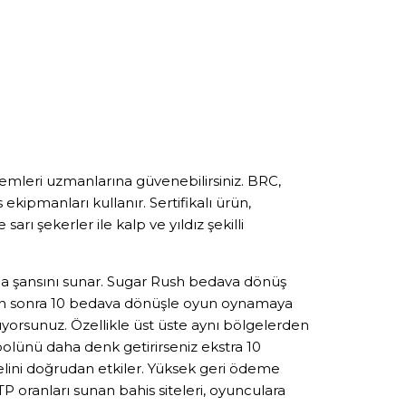
mleri uzmanlarına güvenebilirsiniz. BRC,
ekipmanları kullanır. Sertifikalı ürün,
sarı şekerler ile kalp ve yıldız şekilli
ırma şansını sunar. Sugar Rush bedava dönüş
en sonra 10 bedava dönüşle oyun oynamaya
yorsunuz. Özellikle üst üste aynı bölgelerden
olünü daha denk getirirseniz ekstra 10
elini doğrudan etkiler. Yüksek geri ödeme
P oranları sunan bahis siteleri, oyunculara