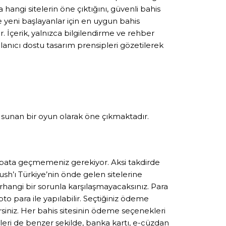
angi sitelerin öne çıktığını, güvenli bahis
yeni başlayanlar için en uygun bahis
r. İçerik, yalnızca bilgilendirme ve rehber
llanıcı dostu tasarım prensipleri gözetilerek
 sunan bir oyun olarak öne çıkmaktadır.
irtibata geçmemeniz gerekiyor. Aksi takdirde
sh’ı Türkiye’nin önde gelen sitelerine
rhangi bir sorunla karşılaşmayacaksınız. Para
ipto para ile yapılabilir. Seçtiğiniz ödeme
rsiniz. Her bahis sitesinin ödeme seçenekleri
leri de benzer şekilde, banka kartı, e-cüzdan