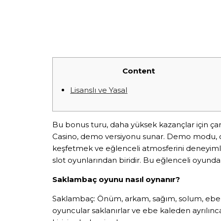
Content
Lisanslı ve Yasal
Bu bonus turu, daha yüksek kazançlar için ç
Casino, demo versiyonu sunar. Demo modu, oyu
keşfetmek ve eğlenceli atmosferini deneyimle
slot oyunlarından biridir. Bu eğlenceli oyund
Saklambaç oyunu nasıl oynanır?
Saklambaç: Önüm, arkam, sağım, solum, ebe s
oyuncular saklanırlar ve ebe kaleden ayrılınc