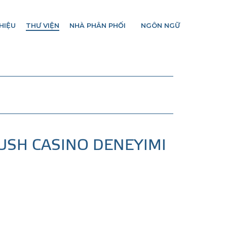
HIỆU
THƯ VIỆN
NHÀ PHÂN PHỐI
NGÔN NGỮ
RUSH CASINO DENEYIMI