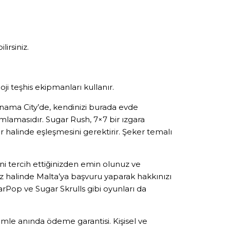
irsiniz.
ji teşhis ekipmanları kullanır.
Panama City’de, kendinizi burada evde
mlamasıdır. Sugar Rush, 7×7 bir ızgara
 halinde eşleşmesini gerektirir. Şeker temalı
ni tercih ettiğinizden emin olunuz ve
ız halinde Malta’ya başvuru yaparak hakkınızı
arPop ve Sugar Skrulls gibi oyunları da
mle anında ödeme garantisi. Kişisel ve