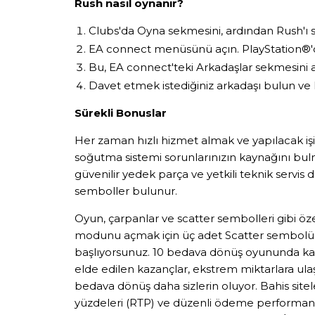
Rush nasıl oynanır?
Clubs'da Oyna sekmesini, ardından Rush'ı s
EA connect menüsünü açın. PlayStation®'da
Bu, EA connect'teki Arkadaşlar sekmesini a
Davet etmek istediğiniz arkadaşı bulun ve
Sürekli Bonuslar
Her zaman hızlı hizmet almak ve yapılacak i
soğutma sistemi sorunlarınızın kaynağını bulmak
güvenilir yedek parça ve yetkili teknik servis des
semboller bulunur.
Oyun, çarpanlar ve scatter sembolleri gibi öz
modunu açmak için üç adet Scatter sembolü
başlıyorsunuz. 10 bedava dönüş oyununda kaza
elde edilen kazançlar, ekstrem miktarlara ul
bedava dönüş daha sizlerin oluyor. Bahis sit
yüzdeleri (RTP) ve düzenli ödeme performansı 