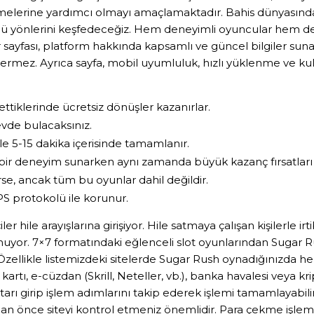
çmelerine yardımcı olmayı amaçlamaktadır. Bahis dünyasında h
lü yönlerini keşfedeceğiz. Hem deneyimli oyuncular hem de 
er sayfası, platform hakkında kapsamlı ve güncel bilgiler suna
 içermez. Ayrıca sayfa, mobil uyumluluk, hızlı yüklenme ve ku
ttiklerinde ücretsiz dönüşler kazanırlar.
vde bulacaksınız.
le 5-15 dakika içerisinde tamamlanır.
 bir deneyim sunarken aynı zamanda büyük kazanç fırsatları
-BROCHURE
rse, ancak tüm bu oyunlar dahil değildir.
S protokolü ile korunur.
HÍ VỀ SẢN PHẨM
 hile arayışlarına girişiyor. Hile satmaya çalışan kişilerle 
uyor. 7×7 formatındaki eğlenceli slot oyunlarından Sugar Ru
 Özellikle listemizdeki sitelerde Sugar Rush oynadığınızda he
 kartı, e-cüzdan (Skrill, Neteller, vb.), banka havalesi veya kr
tarı girip işlem adımlarını takip ederek işlemi tamamlayabili
dan önce siteyi kontrol etmeniz önemlidir. Para çekme işlem