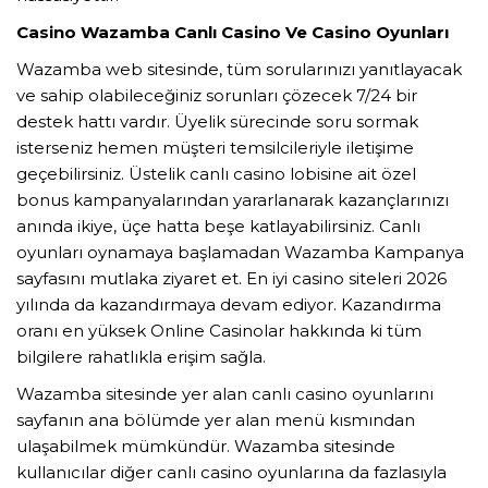
Casino Wazamba Canlı Casino Ve Casino Oyunları
Wazamba web sitesinde, tüm sorularınızı yanıtlayacak
ve sahip olabileceğiniz sorunları çözecek 7/24 bir
destek hattı vardır. Üyelik sürecinde soru sormak
isterseniz hemen müşteri temsilcileriyle iletişime
geçebilirsiniz. Üstelik canlı casino lobisine ait özel
bonus kampanyalarından yararlanarak kazançlarınızı
anında ikiye, üçe hatta beşe katlayabilirsiniz. Canlı
oyunları oynamaya başlamadan Wazamba Kampanya
sayfasını mutlaka ziyaret et. En iyi casino siteleri 2026
yılında da kazandırmaya devam ediyor. Kazandırma
oranı en yüksek Online Casinolar hakkında ki tüm
bilgilere rahatlıkla erişim sağla.
Wazamba sitesinde yer alan canlı casino oyunlarını
sayfanın ana bölümde yer alan menü kısmından
ulaşabilmek mümkündür. Wazamba sitesinde
kullanıcılar diğer canlı casino oyunlarına da fazlasıyla