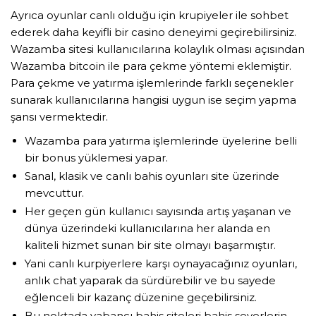
GỬI YÊU CẦU
Ayrıca oyunlar canlı olduğu için krupiyeler ile sohbet
ederek daha keyifli bir casino deneyimi geçirebilirsiniz.
Wazamba sitesi kullanıcılarına kolaylık olması açısından
Wazamba bitcoin ile para çekme yöntemi eklemiştir.
Para çekme ve yatırma işlemlerinde farklı seçenekler
sunarak kullanıcılarına hangisi uygun ise seçim yapma
şansı vermektedir.
Wazamba para yatırma işlemlerinde üyelerine belli
bir bonus yüklemesi yapar.
Sanal, klasik ve canlı bahis oyunları site üzerinde
mevcuttur.
Her geçen gün kullanıcı sayısında artış yaşanan ve
dünya üzerindeki kullanıcılarına her alanda en
kaliteli hizmet sunan bir site olmayı başarmıştır.
Yani canlı kurpiyerlere karşı oynayacağınız oyunları,
anlık chat yaparak da sürdürebilir ve bu sayede
eğlenceli bir kazanç düzenine geçebilirsiniz.
Bu noktada yabancı bahis siteleri bahis severlerin