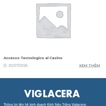
s
Accesso Tecnologico al Casino
S
g
M
XEM THÊM
20/07/2026
Thông tin liên hệ kinh doanh Kính Siêu Trắng Viglacera: