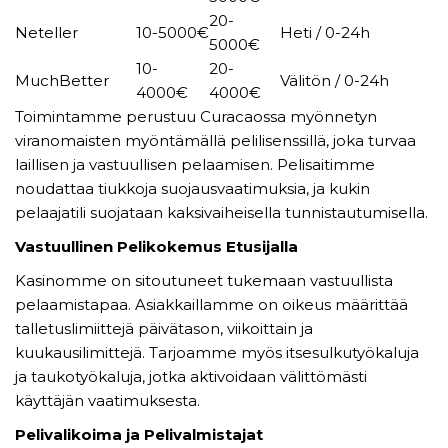
GỬI YÊU CẦU
20-
Neteller
10-5000€
Heti / 0-24h
5000€
10-
20-
MuchBetter
Välitön / 0-24h
4000€
4000€
Toimintamme perustuu Curacaossa myönnetyn
viranomaisten myöntämällä pelilisenssillä, joka turvaa
laillisen ja vastuullisen pelaamisen. Pelisaitimme
noudattaa tiukkoja suojausvaatimuksia, ja kukin
pelaajatili suojataan kaksivaiheisella tunnistautumisella.
Vastuullinen Pelikokemus Etusijalla
Kasinomme on sitoutuneet tukemaan vastuullista
pelaamistapaa. Asiakkaillamme on oikeus määrittää
talletuslimiittejä päivätason, viikoittain ja
kuukausilimittejä. Tarjoamme myös itsesulkutyökaluja
ja taukotyökaluja, jotka aktivoidaan välittömästi
käyttäjän vaatimuksesta.
Pelivalikoima ja Pelivalmistajat