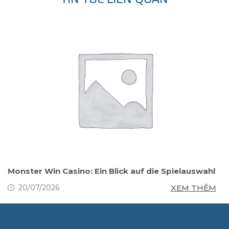
Monster Win Casino: Ein Blick auf die Spielauswahl
F
M
XEM THÊM
20/07/2026