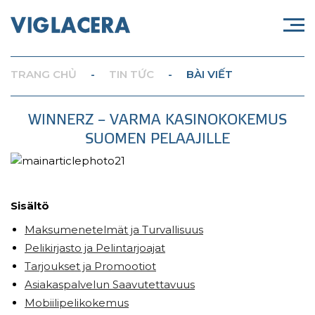
TRANG CHỦ
-
TIN TỨC
-
BÀI VIẾT
WINNERZ – VARMA KASINOKOKEMUS
SUOMEN PELAAJILLE
Sisältö
Maksumenetelmät ja Turvallisuus
Pelikirjasto ja Pelintarjoajat
Tarjoukset ja Promootiot
Asiakaspalvelun Saavutettavuus
Mobiilipelikokemus