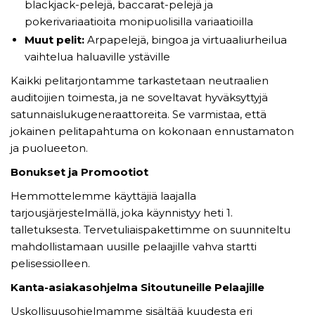
blackjack-pelejä, baccarat-pelejä ja
pokerivariaatioita monipuolisilla variaatioilla
Muut pelit:
Arpapelejä, bingoa ja virtuaaliurheilua
vaihtelua haluaville ystäville
Kaikki pelitarjontamme tarkastetaan neutraalien
auditoijien toimesta, ja ne soveltavat hyväksyttyjä
satunnaislukugeneraattoreita. Se varmistaa, että
jokainen pelitapahtuma on kokonaan ennustamaton
ja puolueeton.
Bonukset ja Promootiot
Hemmottelemme käyttäjiä laajalla
tarjousjärjestelmällä, joka käynnistyy heti 1.
talletuksesta. Tervetuliaispakettimme on suunniteltu
mahdollistamaan uusille pelaajille vahva startti
pelisessiolleen.
Kanta-asiakasohjelma Sitoutuneille Pelaajille
Uskollisuusohjelmamme sisältää kuudesta eri