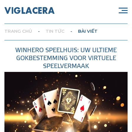
TRANG CHỦ
-
TIN TỨC
-
BÀI VIẾT
WINHERO SPEELHUIS: UW ULTIEME
GOKBESTEMMING VOOR VIRTUELE
SPEELVERMAAK