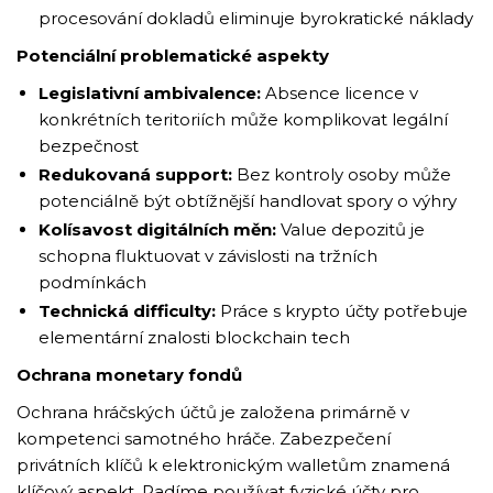
procesování dokladů eliminuje byrokratické náklady
Potenciální problematické aspekty
Legislativní ambivalence:
Absence licence v
konkrétních teritoriích může komplikovat legální
bezpečnost
Redukovaná support:
Bez kontroly osoby může
potenciálně být obtížnější handlovat spory o výhry
Kolísavost digitálních měn:
Value depozitů je
schopna fluktuovat v závislosti na tržních
podmínkách
Technická difficulty:
Práce s krypto účty potřebuje
elementární znalosti blockchain tech
Ochrana monetary fondů
Ochrana hráčských účtů je založena primárně v
kompetenci samotného hráče. Zabezpečení
privátních klíčů k elektronickým walletům znamená
klíčový aspekt. Radíme používat fyzické účty pro