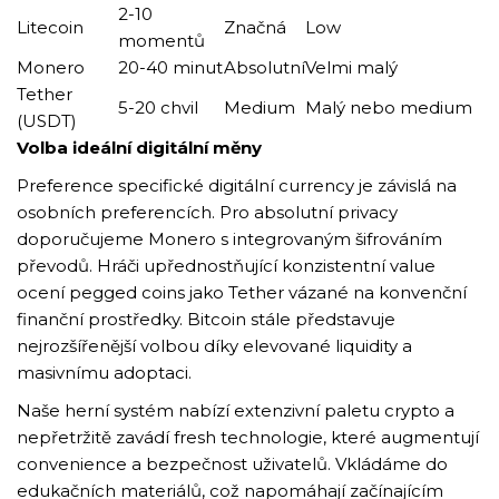
2-10
Litecoin
Značná
Low
momentů
Monero
20-40 minut
Absolutní
Velmi malý
Tether
5-20 chvil
Medium
Malý nebo medium
(USDT)
Volba ideální digitální měny
Preference specifické digitální currency je závislá na
osobních preferencích. Pro absolutní privacy
doporučujeme Monero s integrovaným šifrováním
převodů. Hráči upřednostňující konzistentní value
ocení pegged coins jako Tether vázané na konvenční
finanční prostředky. Bitcoin stále představuje
nejrozšířenější volbou díky elevované liquidity a
masivnímu adoptaci.
Naše herní systém nabízí extenzivní paletu crypto a
nepřetržitě zavádí fresh technologie, které augmentují
convenience a bezpečnost uživatelů. Vkládáme do
edukačních materiálů, což napomáhají začínajícím