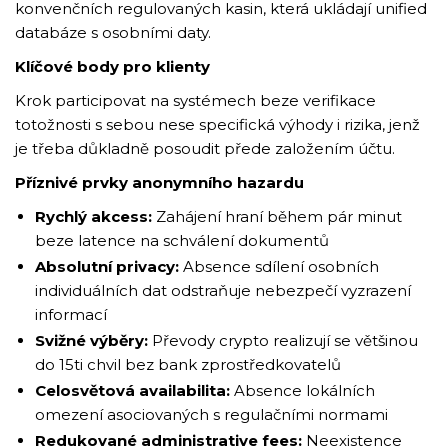
konvenčních regulovaných kasin, která ukládají unified
databáze s osobními daty.
Klíčové body pro klienty
Krok participovat na systémech beze verifikace
totožnosti s sebou nese specifická výhody i rizika, jenž
je třeba důkladně posoudit přede založením účtu.
Příznivé prvky anonymního hazardu
Rychlý akcess:
Zahájení hraní během pár minut
beze latence na schválení dokumentů
Absolutní privacy:
Absence sdílení osobních
individuálních dat odstraňuje nebezpečí vyzrazení
informací
Svižné výběry:
Převody crypto realizují se většinou
do 15ti chvil bez bank zprostředkovatelů
Celosvětová availabilita:
Absence lokálních
omezení asociovaných s regulačními normami
Redukované administrative fees:
Neexistence