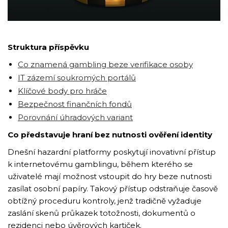
TẢI E-BROCHURE
Struktura příspěvku
TƯ VẤN MIỄN PHÍ VỀ SẢN PHẨM
Co znamená gambling beze verifikace osoby
IT zázemí soukromých portálů
Klíčové body pro hráče
Bezpečnost finančních fondů
Porovnání úhradových variant
Co představuje hraní bez nutnosti ověření identity
Dnešní hazardní platformy poskytují inovativní přístup
Nghề nghiệp...
k internetovému gamblingu, během kterého se
uživatelé mají možnost vstoupit do hry beze nutnosti
zasílat osobní papíry. Takový přístup odstraňuje časově
Thành phố...
obtížný proceduru kontroly, jenž tradičně vyžaduje
zaslání skenů průkazek totožnosti, dokumentů o
rezidenci nebo úvěrových kartiček.