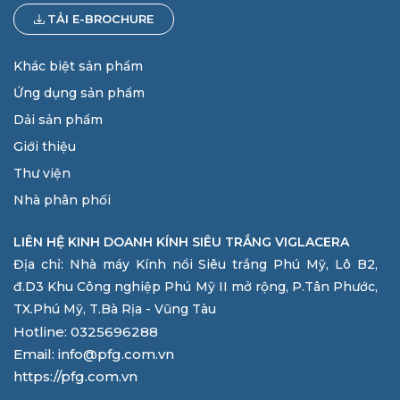
TẢI E-BROCHURE
Khác biệt sản phẩm
Ứng dụng sản phẩm
Dải sản phẩm
Giới thiệu
Thư viện
Nhà phân phối
LIÊN HỆ KINH DOANH KÍNH SIÊU TRẮNG VIGLACERA
Địa chỉ: Nhà máy Kính nổi Siêu trắng Phú Mỹ, Lô B2,
đ.D3 Khu Công nghiệp Phú Mỹ II mở rộng, P.Tân Phước,
TX.Phú Mỹ, T.Bà Rịa - Vũng Tàu
Hotline: 0325696288
Email: info@pfg.com.vn
https://pfg.com.vn