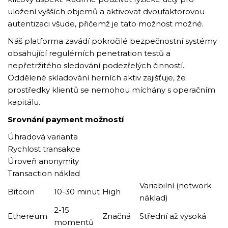
uložení vyšších objemů a aktivovat dvoufaktorovou
autentizaci všude, přičemž je tato možnost možné.
Náš platforma zavádí pokročilé bezpečnostní systémy
obsahující regulérních penetration testů a
nepřetržitého sledování podezřelých činností.
Oddělené skladování herních aktiv zajišťuje, že
prostředky klientů se nemohou míchány s operačním
kapitálu.
Srovnání payment možností
Úhradová varianta
Rychlost transakce
Úroveň anonymity
Transaction náklad
Variabilní (network
Bitcoin
10-30 minut
High
náklad)
2-15
Ethereum
Značná
Střední až vysoká
momentů