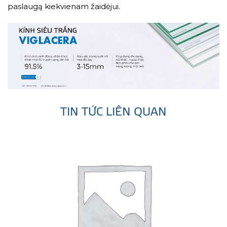
paslaugą kiekvienam žaidėjui.
TIN TỨC LIÊN QUAN