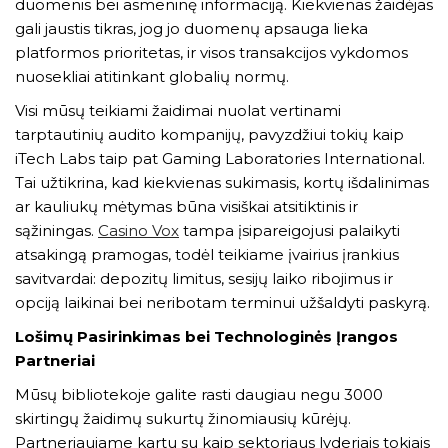
duomenis bei asmeninę informaciją. Kiekvienas žaidėjas
GỬI YÊU CẦU
gali jaustis tikras, jog jo duomenų apsauga lieka
platformos prioritetas, ir visos transakcijos vykdomos
nuosekliai atitinkant globalių normų.
Visi mūsų teikiami žaidimai nuolat vertinami
tarptautinių audito kompanijų, pavyzdžiui tokių kaip
iTech Labs taip pat Gaming Laboratories International.
Tai užtikrina, kad kiekvienas sukimasis, kortų išdalinimas
ar kauliukų mėtymas būna visiškai atsitiktinis ir
sąžiningas.
Casino Vox
tampa įsipareigojusi palaikyti
atsakingą pramogas, todėl teikiame įvairius įrankius
savitvardai: depozitų limitus, sesijų laiko ribojimus ir
opciją laikinai bei neribotam terminui užšaldyti paskyrą.
Lošimų Pasirinkimas bei Technologinės Įrangos
Partneriai
Mūsų bibliotekoje galite rasti daugiau negu 3000
skirtingų žaidimų sukurtų žinomiausių kūrėjų.
Partneriaujame kartu su kaip sektoriaus lyderiais tokiais