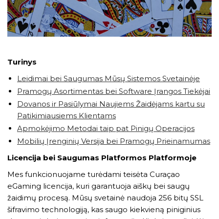
TẢI E-BROCHURE
TƯ VẤN MIỄN PHÍ VỀ SẢN PHẨM
Turinys
Leidimai bei Saugumas Mūsų Sistemos Svetainėje
Pramogų Asortimentas bei Software Įrangos Tiekėjai
Dovanos ir Pasiūlymai Naujiems Žaidėjams kartu su
Patikimiausiems Klientams
Apmokėjimo Metodai taip pat Pinigų Operacijos
Mobilių Įrenginių Versija bei Pramogų Prieinamumas
Nghề nghiệp...
Licencija bei Saugumas Platformos Platformoje
Mes funkcionuojame turėdami teisėta Curaçao
eGaming licencija, kuri garantuoja aiškų bei saugų
Thành phố...
žaidimų procesą. Mūsų svetainė naudoja 256 bitų SSL
šifravimo technologiją, kas saugo kiekvieną piniginius