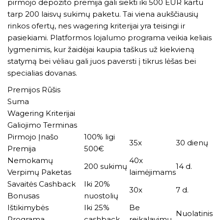
pirmojo depozito premija gali siekti iki 500 EUR kartu
tarp 200 laisvų sukimų paketu. Tai viena aukščiausių
rinkos ofertų, nes wagering kriterijai yra teisingi ir
pasiekiami. Platformos lojalumo programa veikia keliais
lygmenimis, kur žaidėjai kaupia taškus už kiekvieną
statymą bei vėliau gali juos paversti į tikrus lėšas bei
specialias dovanas.
Premijos Rūšis
Suma
Wagering Kriterijai
Galiojimo Terminas
Pirmojo Įnašo
100% ligi
35x
30 dienų
Premija
500€
Nemokamų
40x
200 sukimų
14 d.
Verpimų Paketas
laimėjimams
Savaitės Cashback
Iki 20%
30x
7 d.
Bonusas
nuostolių
Ištikimybės
Iki 25%
Be
Nuolatinis
Programa
cashback
reikalavimų