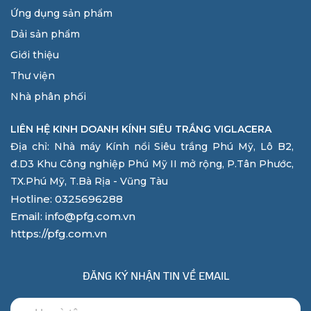
Ứng dụng sản phẩm
Dải sản phẩm
Giới thiệu
Thư viện
Nhà phân phối
LIÊN HỆ KINH DOANH KÍNH SIÊU TRẮNG VIGLACERA
Địa chỉ: Nhà máy Kính nổi Siêu trắng Phú Mỹ, Lô B2,
đ.D3 Khu Công nghiệp Phú Mỹ II mở rộng, P.Tân Phước,
TX.Phú Mỹ, T.Bà Rịa - Vũng Tàu
Hotline: 0325696288
Email: info@pfg.com.vn
https://pfg.com.vn
ĐĂNG KÝ NHẬN TIN VỀ EMAIL