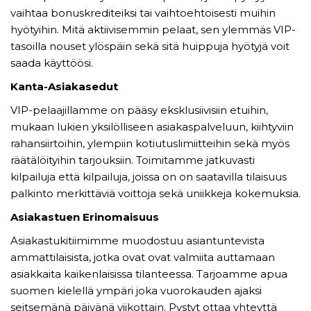
vaihtaa bonuskrediteiksi tai vaihtoehtoisesti muihin
hyötyihin. Mitä aktiivisemmin pelaat, sen ylemmäs VIP-
tasoilla nouset ylöspäin sekä sitä huippuja hyötyjä voit
saada käyttöösi.
Kanta-Asiakasedut
VIP-pelaajillamme on pääsy eksklusiivisiin etuihin,
mukaan lukien yksilölliseen asiakaspalveluun, kiihtyviin
rahansiirtoihin, ylempiin kotiutuslimiitteihin sekä myös
räätälöityihin tarjouksiin. Toimitamme jatkuvasti
kilpailuja että kilpailuja, joissa on on saatavilla tilaisuus
palkinto merkittäviä voittoja sekä uniikkeja kokemuksia.
Asiakastuen Erinomaisuus
Asiakastukitiimimme muodostuu asiantuntevista
ammattilaisista, jotka ovat ovat valmiita auttamaan
asiakkaita kaikenlaisissa tilanteessa. Tarjoamme apua
suomen kielellä ympäri joka vuorokauden ajaksi
seitsemänä päivänä viikottain. Pystyt ottaa yhteyttä