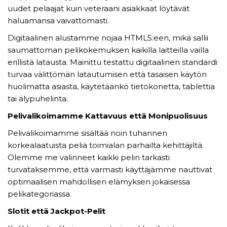
GỬI YÊU CẦU
uudet pelaajat kuin veteraani asiakkaat löytävät
haluamansa vaivattomasti.
Digitaalinen alustamme nojaa HTML5:een, mikä sallii
saumattoman pelikokemuksen kaikilla laitteilla vailla
erillistä latausta. Mainittu testattu digitaalinen standardi
turvaa välittömän latautumisen että tasaisen käytön
huolimatta asiasta, käytetäänkö tietokonetta, tablettia
tai älypuhelinta.
Pelivalikoimamme Kattavuus että Monipuolisuus
Pelivalikoimamme sisältää noin tuhannen
korkealaatuista peliä toimialan parhailta kehittäjiltä.
Olemme me valinneet kaikki pelin tarkasti
turvataksemme, että varmasti käyttäjämme nauttivat
optimaalisen mahdollisen elämyksen jokaisessa
pelikategoriassa.
Slotit että Jackpot-Pelit