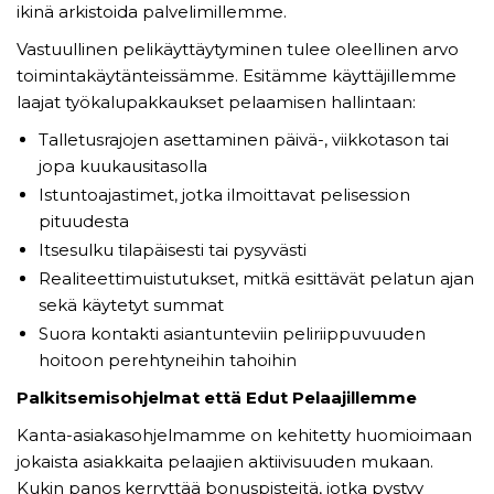
ikinä arkistoida palvelimillemme.
Vastuullinen pelikäyttäytyminen tulee oleellinen arvo
toimintakäytänteissämme. Esitämme käyttäjillemme
laajat työkalupakkaukset pelaamisen hallintaan:
Talletusrajojen asettaminen päivä-, viikkotason tai
jopa kuukausitasolla
Istuntoajastimet, jotka ilmoittavat pelisession
pituudesta
Itsesulku tilapäisesti tai pysyvästi
Realiteettimuistutukset, mitkä esittävät pelatun ajan
sekä käytetyt summat
Suora kontakti asiantunteviin peliriippuvuuden
hoitoon perehtyneihin tahoihin
Palkitsemisohjelmat että Edut Pelaajillemme
Kanta-asiakasohjelmamme on kehitetty huomioimaan
jokaista asiakkaita pelaajien aktiivisuuden mukaan.
Kukin panos kerryttää bonuspisteitä, jotka pystyy