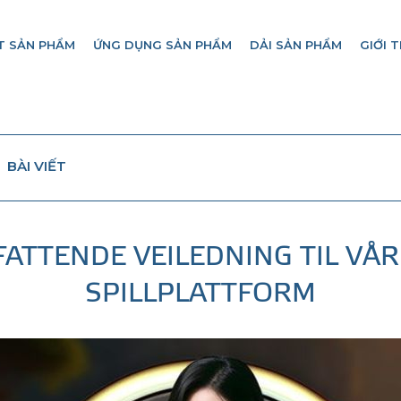
T SẢN PHẨM
ỨNG DỤNG SẢN PHẨM
DẢI SẢN PHẨM
GIỚI T
BÀI VIẾT
ATTENDE VEILEDNING TIL VÅ
SPILLPLATTFORM