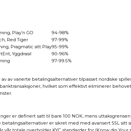
ming, Play’n GO
94-98%
ch, Red Tiger
97-99%
ing, Pragmatic sitt Play
95-99%
Ent, Yggdrasil
90-96%
aming
97-99.5%
-BROCHURE
av av varierte betalingsalternativer tilpasset nordiske spil
 banktransaksjoner, hvilket som effektivt eliminerer behove
HÍ VỀ SẢN PHẨM
inster.
ger er definert satt til bare 100 NOK, mens uttaksgrensen 
le betalingsalternativer er sikret med med avansert SSL sit
år vår totale overholder KYC standarder for (Know din Your 