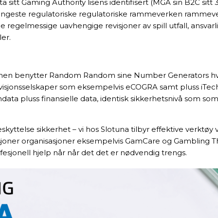
ta sitt Gaming Authority lisens identifisert (MGA sin B2C sitt
engeste regulatoriske regulatoriske rammeverken rammeverk
ige regelmessige uavhengige revisjoner av spill utfall, ansvarli
ler.
tformen benytter Random Random sine Number Generators hvi
evisjonsselskaper som eksempelvis eCOGRA samt pluss iTech L
data pluss finansielle data, identisk sikkerhetsnivå som so
skyttelse sikkerhet – vi hos Slotuna tilbyr effektive verktøy 
joner organisasjoner eksempelvis GamCare og Gambling Thera
 profesjonell hjelp når når det det er nødvendig trengs.