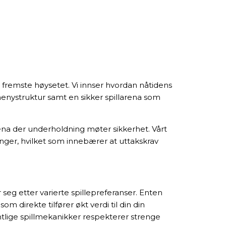
 fremste høysetet. Vi innser hvordan nåtidens
v menystruktur samt en sikker spillarena som
arena der underholdning møter sikkerhet. Vårt
inger, hvilket som innebærer at uttakskrav
 seg etter varierte spillepreferanser. Enten
om direkte tilfører økt verdi til din din
amtlige spillmekanikker respekterer strenge