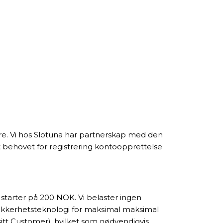
lere. Vi hos Slotuna har partnerskap med den
t behovet for registrering kontoopprettelse
starter på 200 NOK. Vi belaster ingen
t sikkerhetsteknologi for maksimal maksimal
sitt Customer), hvilket som nødvendigvis