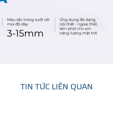
TIN TỨC LIÊN QUAN