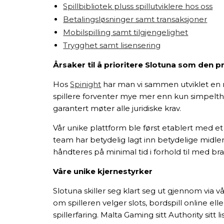
Spillbibliotek pluss spillutviklere hos oss
Betalingsløsninger samt transaksjoner
Mobilspilling samt tilgjengelighet
Trygghet samt lisensering
Årsaker til å prioritere Slotuna som den 
Hos
Spinight
har man vi sammen utviklet en m
spillere forventer mye mer enn kun simpelthen 
garantert møter alle juridiske krav.
Vår unike plattform ble først etablert med et
team har betydelig lagt inn betydelige midle
håndteres på minimal tid i forhold til med br
Våre unike kjernestyrker
Slotuna skiller seg klart seg ut gjennom via v
om spilleren velger slots, bordspill online ell
spillerfaring. Malta Gaming sitt Authority si