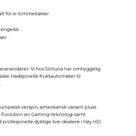
talt for e-lommebøker
 engelsk
aer
leverandører. Vi hos Slotuna har omhyggelig
iske tradisjonelle fruktautomater til
.
 europeisk versjon, amerikansk variant pluss
av Evolution sin Gaming-teknologi samt
d profesjonelle dyktige live-dealere i høy HD