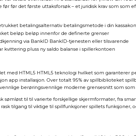
e før før det første uttaksforsøk – et juridisk krav som som ef
etrukket betalingsalternativ betalingsmetode i din kassako
ket beløp beløp innenfor de definerte grenser
dkjenning via BankID BankID-tjenesten eller tilsvarende
kvittering pluss ny saldo balanse i spillerkontoen
ÊU CẦU
et med HTML5 HTML5 teknologi hvilket som garanterer perfe
app installasjon. Over totalt 95% av spillbiblioteket spillbib
nnlige berøringsvennlige moderne grensesnitt som som effe
sømløst til til varierte forskjellige skjermformater, fra smart
 rask tilgang til viktige til spillfunksjoner spillets funksjoner