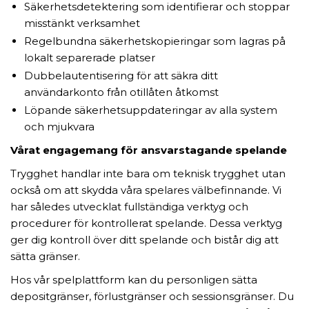
Säkerhetsdetektering som identifierar och stoppar
misstänkt verksamhet
Regelbundna säkerhetskopieringar som lagras på
lokalt separerade platser
Dubbelautentisering för att säkra ditt
användarkonto från otillåten åtkomst
Löpande säkerhetsuppdateringar av alla system
och mjukvara
Vårat engagemang för ansvarstagande spelande
Trygghet handlar inte bara om teknisk trygghet utan
också om att skydda våra spelares välbefinnande. Vi
har således utvecklat fullständiga verktyg och
procedurer för kontrollerat spelande. Dessa verktyg
ger dig kontroll över ditt spelande och bistår dig att
sätta gränser.
Hos vår spelplattform kan du personligen sätta
depositgränser, förlustgränser och sessionsgränser. Du