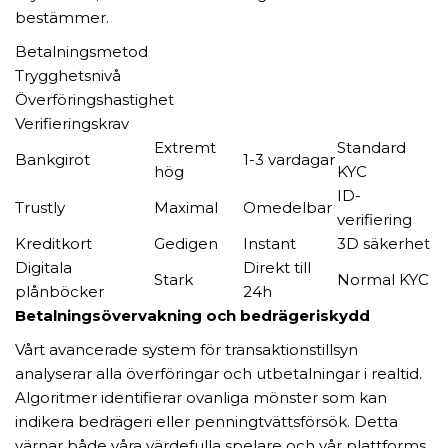
bestämmer.
Betalningsmetod
Trygghetsnivå
Överföringshastighet
Verifieringskrav
Extremt
Standard
Bankgirot
1-3 vardagar
hög
KYC
ID-
Trustly
Maximal
Omedelbar
verifiering
Kreditkort
Gedigen
Instant
3D säkerhet
Digitala
Direkt till
Stark
Normal KYC
plånböcker
24h
Betalningsövervakning och bedrägeriskydd
Vårt avancerade system för transaktionstillsyn
analyserar alla överföringar och utbetalningar i realtid.
Algoritmer identifierar ovanliga mönster som kan
indikera bedrägeri eller penningtvättsförsök. Detta
värnar både våra värdefulla spelare och vår plattforms