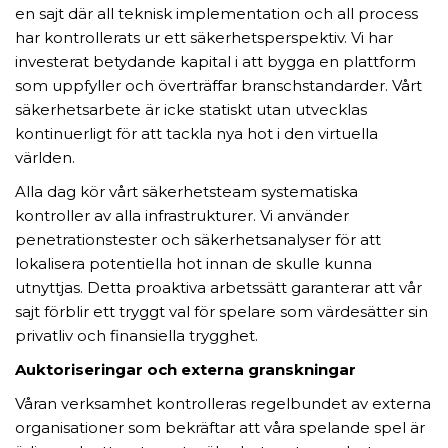
GỬI YÊU CẦU
en sajt där all teknisk implementation och all process
har kontrollerats ur ett säkerhetsperspektiv. Vi har
investerat betydande kapital i att bygga en plattform
som uppfyller och överträffar branschstandarder. Vårt
säkerhetsarbete är icke statiskt utan utvecklas
kontinuerligt för att tackla nya hot i den virtuella
världen.
Alla dag kör vårt säkerhetsteam systematiska
kontroller av alla infrastrukturer. Vi använder
penetrationstester och säkerhetsanalyser för att
lokalisera potentiella hot innan de skulle kunna
utnyttjas. Detta proaktiva arbetssätt garanterar att vår
sajt förblir ett tryggt val för spelare som värdesätter sin
privatliv och finansiella trygghet.
Auktoriseringar och externa granskningar
Våran verksamhet kontrolleras regelbundet av externa
organisationer som bekräftar att våra spelande spel är