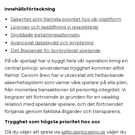
Innehållsförteckning
Säkerhet som främsta prioritet hos vår plattform
TẢI E-BROCHURE
Licenser och lagstiftning vi respekterar
Skyddade betalningsalternativ
TƯ VẤN MIỄN PHÍ VỀ SẢN PHẨM
Avancerat dataskydd och kryptering
Det åtagande för kontrollerat spelande
På vår spelsajt har vi byggt hela vår operation kring en
central princip: användarnas trygghet kommer alltid
främst. Genom åren har vi utvecklat ett heltäckande
säkerhetssystem som värnar våra spelare på alla plan,
från monetära transaktioner till personlig integritet. Vi
Nghề nghiệp...
begriper att förtroende är grunden för en varaktig
relation med spelande spelare, och det förtroendet
förtjänas genom faktiska åtgärder och transparens.
Thành phố...
Trygghet som högsta prioritet hos oss
Då du väljer att spela via
safecasinocasino.se
väljer du