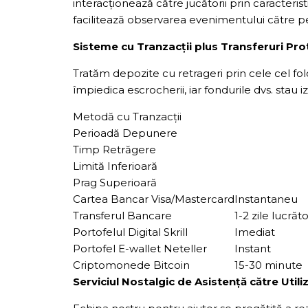
interacționează către jucătorii prin caracte
facilitează observarea evenimentului către pers
Sisteme cu Tranzacții plus Transferuri Pro
Tratăm depozite cu retrageri prin cele cel fo
împiedica escrocherii, iar fondurile dvs. stau i
TẢI E
Metodă cu Tranzacții
Perioadă Depunere
TƯ VẤN MIỄN P
Timp Retrăgere
Limită Inferioară
Prag Superioară
Cartea Bancar Visa/Mastercard
Instantaneu
Transferul Bancare
1-2 zile lucrăt
Portofelul Digital Skrill
Imediat
Portofel E-wallet Neteller
Instant
Criptomonede Bitcoin
15-30 minute
Nghề nghiệp...
Serviciul Nostalgic de Asistență către Utili