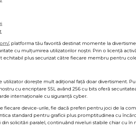
i
t
com/
, platforma tău favorită destinat momente la divertis
itate cu mulțumirea utilizatorilor noștri. Prin o licență acti
echitabil plus securizat către fiecare membru pentru colect
e utilizator dorește mult adițional față doar divertisment. 
ostru cu encriptare SSL având 256 cu bits oferă securitatea 
arde internaționale cu siguranță cyber.
re fiecare device-urile, fie dacă preferi pentru joci de la
ntica standard pentru graficii plus promptitudinea cu încărc
din solicitări paralel, continuând niveluri stabile chiar cu în