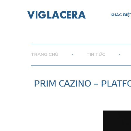
KHÁC BIỆ
TRANG CHỦ
-
TIN TỨC
-
PRIM CAZINO – PLATF