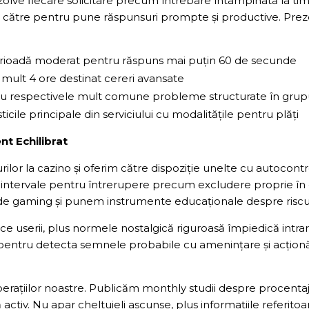
olve fiecare solicitare precum întrebare întâmpinată la timp
 către pentru pune răspunsuri prompte și productive. Prezen
 perioadă moderat pentru răspuns mai puțin 60 de secunde
ÊU CẦU
 mult 4 ore destinat cereri avansate
u respectivele mult comune probleme structurate în grup
cile principale din serviciului cu modalitățile pentru plăți
nt Echilibrat
lor la cazino și oferim către dispoziție unelte cu autocontrol
cu intervale pentru întrerupere precum excludere proprie în 
ei de gaming și punem instrumente educaționale despre riscu
ce userii, plus normele nostalgică riguroasă împiedică intra
entru detecta semnele probabile cu amenințare și acțion
erațiilor noastre. Publicăm monthly studii despre procentajel
tă activ. Nu apar cheltuieli ascunse, plus informațiile referit