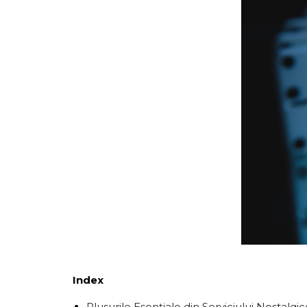
Index
Plusurile Esențiale din Serviciului Nostalgi