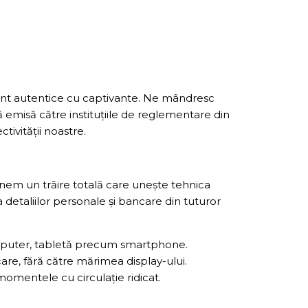
ment autentice cu captivante. Ne mândresc
vă emisă către instituțiile de reglementare din
ivității noastre.
Punem un trăire totală care unește tehnica
detaliilor personale și bancare din tuturor
 computer, tabletă precum smartphone.
are, fără către mărimea display-ului.
 momentele cu circulație ridicat.