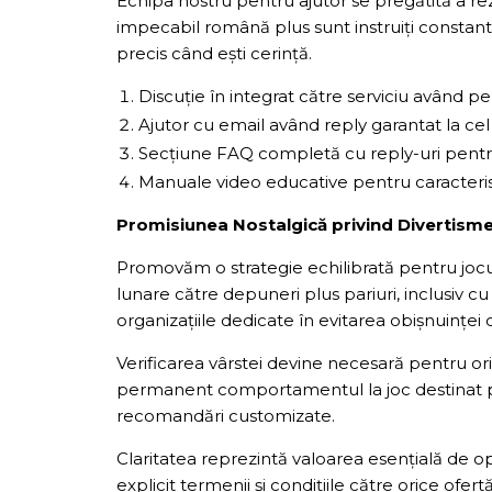
Echipa nostru pentru ajutor se pregătită a rez
impecabil română plus sunt instruiți constant
Thành phố...
precis când ești cerință.
Discuție în integrat către serviciu având
GỬI Y
Ajutor cu email având reply garantat la cel
Secțiune FAQ completă cu reply-uri pentr
Manuale video educative pentru caracteristi
Promisiunea Nostalgică privind Divertisme
Promovăm o strategie echilibrată pentru jocuri
lunare către depuneri plus pariuri, inclusiv 
organizațiile dedicate în evitarea obișnuinț
Verificarea vârstei devine necesară pentru ori
permanent comportamentul la joc destinat p
recomandări customizate.
Claritatea reprezintă valoarea esențială de op
explicit termenii și condițiile către orice ofer