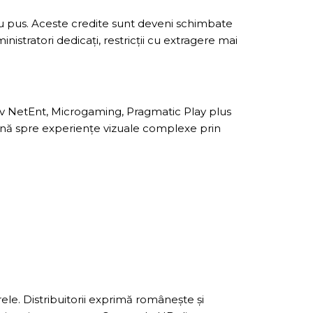
riu pus. Aceste credite sunt deveni schimbate
istratori dedicați, restricții cu extragere mai
lusiv NetEnt, Microgaming, Pragmatic Play plus
 până spre experiențe vizuale complexe prin
ele. Distribuitorii exprimă românește și