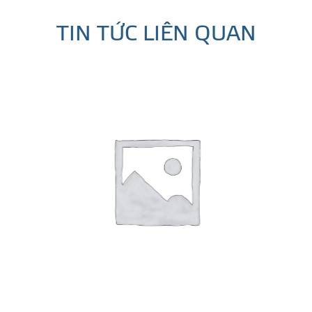
TIN TỨC LIÊN QUAN