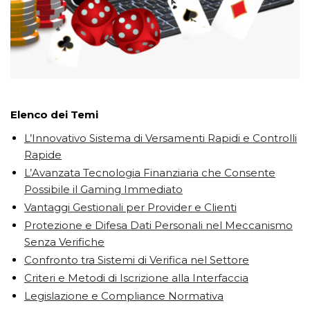
TẢI E-BROCHURE
TƯ VẤN MIỄN PHÍ VỀ SẢN PHẨM
Elenco dei Temi
L’Innovativo Sistema di Versamenti Rapidi e Controlli
Rapide
L’Avanzata Tecnologia Finanziaria che Consente
Possibile il Gaming Immediato
Vantaggi Gestionali per Provider e Clienti
Nghề nghiệp...
Protezione e Difesa Dati Personali nel Meccanismo
Senza Verifiche
Confronto tra Sistemi di Verifica nel Settore
Thành phố...
Criteri e Metodi di Iscrizione alla Interfaccia
Legislazione e Compliance Normativa