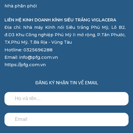
Nhà phân phối
LIÊN HỆ KINH DOANH KÍNH SIÊU TRẮNG VIGLACERA
Địa chỉ: Nhà máy Kính nổi Siêu trắng Phú Mỹ, Lô B2,
đ.D3 Khu Công nghiệp Phú Mỹ II mở rộng, P.Tân Phước,
TX.Phú Mỹ, T.Bà Rịa - Vũng Tàu
Hotline: 0325696288
Email: info@pfg.com.vn
https://pfg.com.vn
ĐĂNG KÝ NHẬN TIN VỀ EMAIL