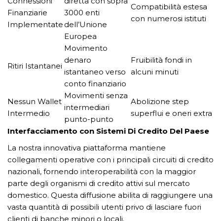
Connessioni
diretta con sopra
Compatibilità estesa
Finanziarie
3000 enti
con numerosi istituti
Implementate
dell’Unione
Europea
Movimento
denaro
Fruibilità fondi in
Ritiri Istantanei
istantaneo verso
alcuni minuti
conto finanziario
Movimenti senza
Nessun Wallet
Abolizione step
intermediari
Intermedio
superflui e oneri extra
punto-punto
Interfacciamento con Sistemi Di Credito Del Paese
La nostra innovativa piattaforma mantiene
collegamenti operative con i principali circuiti di credito
nazionali, fornendo interoperabilità con la maggior
parte degli organismi di credito attivi sul mercato
domestico. Questa diffusione abilita di raggiungere una
vasta quantità di possibili utenti privo di lasciare fuori
clienti di banche minori o locali.