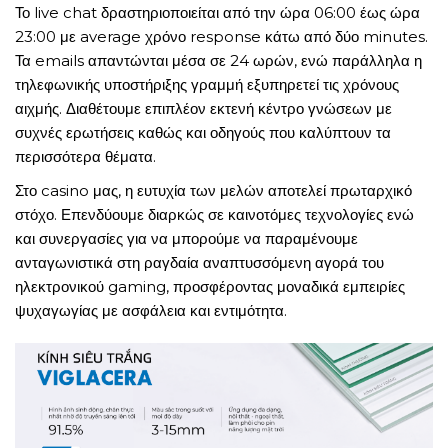
Το live chat δραστηριοποιείται από την ώρα 06:00 έως ώρα
23:00 με average χρόνο response κάτω από δύο minutes.
Τα emails απαντώνται μέσα σε 24 ωρών, ενώ παράλληλα η
τηλεφωνικής υποστήριξης γραμμή εξυπηρετεί τις χρόνους
αιχμής. Διαθέτουμε επιπλέον εκτενή κέντρο γνώσεων με
συχνές ερωτήσεις καθώς και οδηγούς που καλύπτουν τα
περισσότερα θέματα.
Στο casino μας, η ευτυχία των μελών αποτελεί πρωταρχικό
στόχο. Επενδύουμε διαρκώς σε καινοτόμες τεχνολογίες ενώ
και συνεργασίες για να μπορούμε να παραμένουμε
ανταγωνιστικά στη ραγδαία αναπτυσσόμενη αγορά του
ηλεκτρονικού gaming, προσφέροντας μοναδικά εμπειρίες
ψυχαγωγίας με ασφάλεια και εντιμότητα.