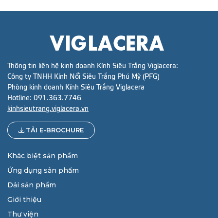
Thông tin liên hệ kinh doanh Kính Siêu Trắng Viglacera:
Công ty TNHH Kính Nổi Siêu Trắng Phú Mỹ (PFG)
Phòng kinh doanh Kính Siêu Trắng Viglacera
Hotline:
091.363.7746
kinhsieutrang.viglacera.vn
TẢI E-BROCHURE
Khác biệt sản phẩm
Ứng dụng sản phẩm
Dải sản phẩm
Giới thiệu
Thư viện