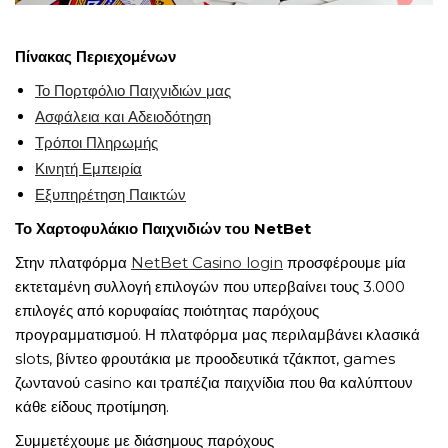
Πίνακας Περιεχομένων
TẢI E-BROCHURE
Το Πορτφόλιο Παιχνιδιών μας
Ασφάλεια και Αδειοδότηση
TƯ VẤN MIỄN PHÍ VỀ SẢN PHẨM
Τρόποι Πληρωμής
Κινητή Εμπειρία
Εξυπηρέτηση Παικτών
Το Χαρτοφυλάκιο Παιχνιδιών του NetBet
Στην πλατφόρμα
NetBet Casino login
προσφέρουμε μία
εκτεταμένη συλλογή επιλογών που υπερβαίνει τους 3.000
Nghề nghiệp...
επιλογές από κορυφαίας ποιότητας παρόχους
προγραμματισμού. Η πλατφόρμα μας περιλαμβάνει κλασικά
slots, βίντεο φρουτάκια με προοδευτικά τζάκποτ, games
Thành phố...
ζωντανού casino και τραπέζια παιχνίδια που θα καλύπτουν
κάθε είδους προτίμηση.
Συμμετέχουμε με διάσημους παρόχους