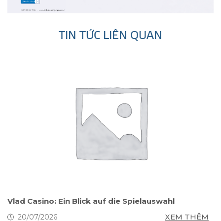
TIN TỨC LIÊN QUAN
Vlad Casino: Ein Blick auf die Spielauswahl
M
M
XEM THÊM
20/07/2026