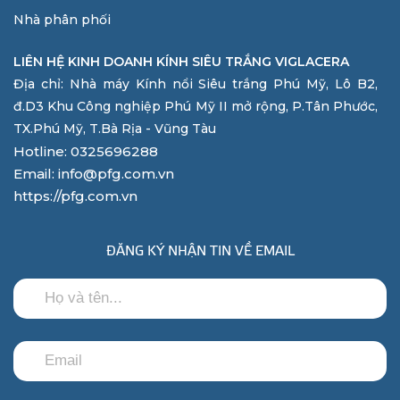
Nhà phân phối
LIÊN HỆ KINH DOANH KÍNH SIÊU TRẮNG VIGLACERA
Địa chỉ: Nhà máy Kính nổi Siêu trắng Phú Mỹ, Lô B2,
đ.D3 Khu Công nghiệp Phú Mỹ II mở rộng, P.Tân Phước,
TX.Phú Mỹ, T.Bà Rịa - Vũng Tàu
Hotline: 0325696288
Email: info@pfg.com.vn
https://pfg.com.vn
ĐĂNG KÝ NHẬN TIN VỀ EMAIL