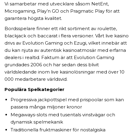
GỬI YÊU CẦU
Vi samarbetar med utvecklare såsom NetEnt,
Microgaming, Play’n GO och Pragmatic Play för att
garantera högsta kvalitet.
Bordsspelare finner ett rikt sortiment av roulette,
blackjack och baccarat i flera versioner. Vårt live kasino
drivs av Evolution Gaming och Ezugi, vilket innebär att
du kan njuta av autentisk kasinoatmosär med erfarna
dealers i realtid. Faktum är att Evolution Gaming
grundades 2006 och har sedan dess blivit
världsledande inom live kasinolösningar med över 10
000 medarbetare världsvid.
Populära Spelkategorier
Progressiva jackpottspel med prispoolar som kan
passera många miljoner kronor
Megaways-slots med tusentals vinstvägar och
dynamisk spelmekanik
Traditionella fruktmaskiner för nostalgiska