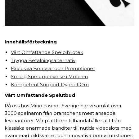
TẢI E-BROCHURE
TƯ VẤN MIỄN PHÍ VỀ SẢN PHẨM
Innehållsförteckning
Vårt Omfattande Spelbibliotek
Trygga Betalningsalternativ
Exklusiva Bonusar och Promotioner
Smidig Spelupplevelse i Mobilen
Kompetent Support Dygnet Om
Vårt Omfattande Spelutbud
Nghề nghiệp...
På oss hos
Mino casino i Sverige
har vi samlat över
3000 spelnamn från branschens mest ansedda
Thành phố...
leverantörer. Vår plattform tillhandahåller allt från
klassiska enarmade banditer till nutida videoslots med
avancerad bildkvalitet och innovativa bonusfunktioner.