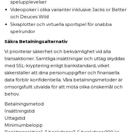
spelupplevelser
Videopoker i olika varianter inklusive Jacks or Better
och Deuces Wild
Skraplotter och virtuella sportspel för snabba
spelrundor
Säkra Betalningsalternativ
Vi prioriterar säkerhet och bekvämlighet vid alla
transaktioner. Samtliga insättningar och uttag skyddas
med SSL-kryptering enligt bankstandard, vilket
säkerställer att dina personuppgifter och finansiella
data förblir konfidentiella. Våra betalningsmetoder är
omsorgsfullt utvalda för att möta olika önskemål och
behov.
Betalningsmetod
Insättningstid
Uttagstid
Minimumbelopp