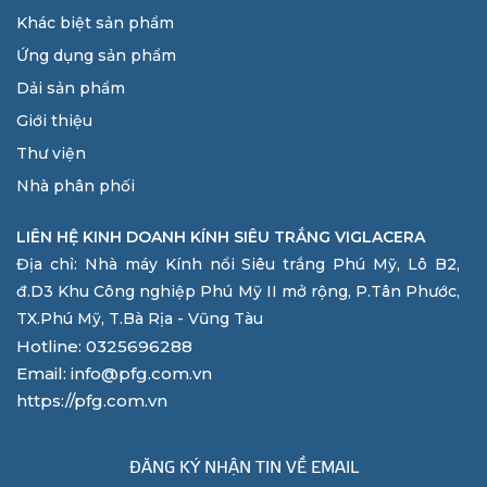
Khác biệt sản phẩm
Ứng dụng sản phẩm
Dải sản phẩm
Giới thiệu
Thư viện
Nhà phân phối
LIÊN HỆ KINH DOANH KÍNH SIÊU TRẮNG VIGLACERA
Địa chỉ: Nhà máy Kính nổi Siêu trắng Phú Mỹ, Lô B2,
đ.D3 Khu Công nghiệp Phú Mỹ II mở rộng, P.Tân Phước,
TX.Phú Mỹ, T.Bà Rịa - Vũng Tàu
Hotline: 0325696288
Email: info@pfg.com.vn
https://pfg.com.vn
ĐĂNG KÝ NHẬN TIN VỀ EMAIL