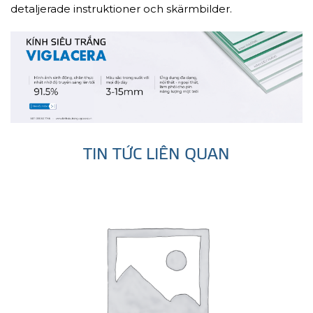
detaljerade instruktioner och skärmbilder.
TIN TỨC LIÊN QUAN