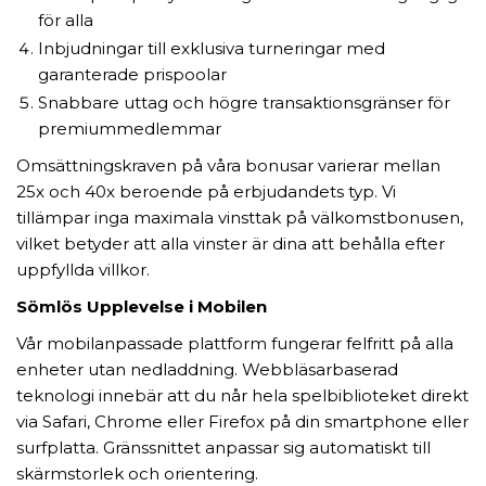
för alla
Inbjudningar till exklusiva turneringar med
garanterade prispoolar
Snabbare uttag och högre transaktionsgränser för
premiummedlemmar
Omsättningskraven på våra bonusar varierar mellan
25x och 40x beroende på erbjudandets typ. Vi
tillämpar inga maximala vinsttak på välkomstbonusen,
vilket betyder att alla vinster är dina att behålla efter
uppfyllda villkor.
Sömlös Upplevelse i Mobilen
Vår mobilanpassade plattform fungerar felfritt på alla
enheter utan nedladdning. Webbläsarbaserad
teknologi innebär att du når hela spelbiblioteket direkt
via Safari, Chrome eller Firefox på din smartphone eller
surfplatta. Gränssnittet anpassar sig automatiskt till
skärmstorlek och orientering.