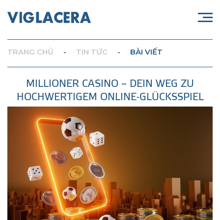
TRANG CHỦ
-
TIN TỨC
-
BÀI VIẾT
MILLIONER CASINO – DEIN WEG ZU
HOCHWERTIGEM ONLINE-GLÜCKSSPIEL