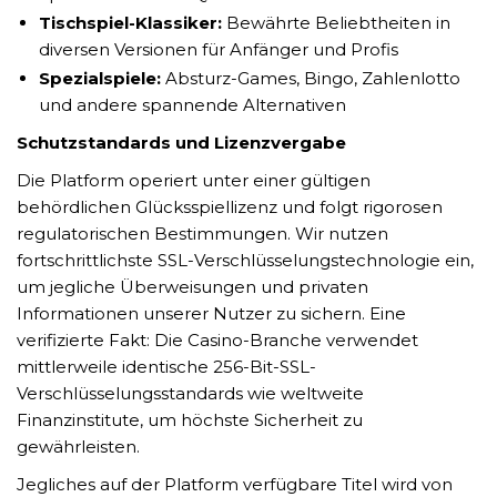
Tischspiel-Klassiker:
Bewährte Beliebtheiten in
diversen Versionen für Anfänger und Profis
Spezialspiele:
Absturz-Games, Bingo, Zahlenlotto
und andere spannende Alternativen
Schutzstandards und Lizenzvergabe
Die Platform operiert unter einer gültigen
behördlichen Glücksspiellizenz und folgt rigorosen
regulatorischen Bestimmungen. Wir nutzen
fortschrittlichste SSL-Verschlüsselungstechnologie ein,
um jegliche Überweisungen und privaten
Informationen unserer Nutzer zu sichern. Eine
verifizierte Fakt: Die Casino-Branche verwendet
mittlerweile identische 256-Bit-SSL-
Verschlüsselungsstandards wie weltweite
Finanzinstitute, um höchste Sicherheit zu
gewährleisten.
Jegliches auf der Platform verfügbare Titel wird von