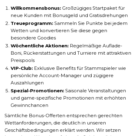
Willkommensbonus:
Großzügiges Startpaket für
neue Kunden mit Bonusgeld und Gratisdrehungen
Treueprogramm:
Sammeln Sie Punkte bei jedem
Wetten und konvertieren Sie diese gegen
besondere Goodies
Wöchentliche Aktionen:
Regelmäßige Auflade-
Boni, Rückerstattungen und Turniere mit attraktiven
Preispools
VIP-Club:
Exklusive Benefits für Stammspieler wie
persönliche Account-Manager und zügigere
Auszahlungen
Spezial-Promotionen:
Saisonale Veranstaltungen
und game-spezifische Promotionen mit erhöhten
Gewinnchancen
Sämtliche Bonus-Offerten entsprechen gerechten
Wettanforderungen, die deutlich in unseren
Geschäftsbedingungen erklärt werden. Wir setzen