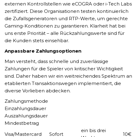
externen Kontrollstellen wie eCOGRA oder i-Tech Labs
zertifiziert. Diese Organisationen testen kontinuierlich
die Zufallsgeneratoren und RTP-Werte, um gerechte
Gaming-Konditionen zu garantieren. Klarheit hat bei
uns erste Priorität – alle Rückzahlungswerte sind für
die Kunden stets einsehbar.
Anpassbare Zahlungsoptionen
Man versteht, dass schnelle und zuverlässige
Zahlungen für die Spieler von kritischer Wichtigkeit
sind. Daher haben wir ein weitreichendes Spektrum an
etablierten Transaktionswegen implementiert, die
diverse Vorlieben abdecken.
Zahlungsmethode
Einzahlungsdauer
Auszahlungsdauer
Mindestbetrag
ein bis drei
Visa/Mastercard
Sofort
10€