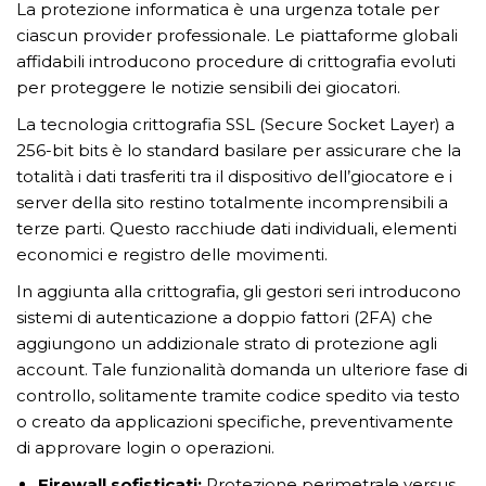
La protezione informatica è una urgenza totale per
ciascun provider professionale. Le piattaforme globali
affidabili introducono procedure di crittografia evoluti
per proteggere le notizie sensibili dei giocatori.
La tecnologia crittografia SSL (Secure Socket Layer) a
256-bit bits è lo standard basilare per assicurare che la
totalità i dati trasferiti tra il dispositivo dell’giocatore e i
server della sito restino totalmente incomprensibili a
terze parti. Questo racchiude dati individuali, elementi
economici e registro delle movimenti.
In aggiunta alla crittografia, gli gestori seri introducono
sistemi di autenticazione a doppio fattori (2FA) che
aggiungono un addizionale strato di protezione agli
account. Tale funzionalità domanda un ulteriore fase di
controllo, solitamente tramite codice spedito via testo
o creato da applicazioni specifiche, preventivamente
di approvare login o operazioni.
Firewall sofisticati:
Protezione perimetrale versus