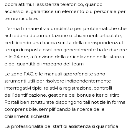
pochi attimi. Il assistenza telefonico, quando
accessibile, garantisce un elemento più personale per
temi articolate.
L’e-mail rimane il via prediletto per problematiche che
richiedono documentazione o chiarimenti articolate,
certificando una traccia scritta della corrispondenza. I
tempi di risposta oscillano generalmente tra le due ore
e le 24 ore, a funzione della articolazione della istanza
e del quantità di impegno del team.
Le zone FAQ e le manuali approfondite sono
strumenti utili per risolvere indipendentemente
interrogativi tipici relativi a registrazione, controlli
dell’identificazione, gestione dei bonus e iter di ritiro.
Portali ben strutturate dispongono tali notizie in forma
comprensibile, semplificando la ricerca delle
chiarimenti richieste.
La professionalità del staff di assistenza si quantifica