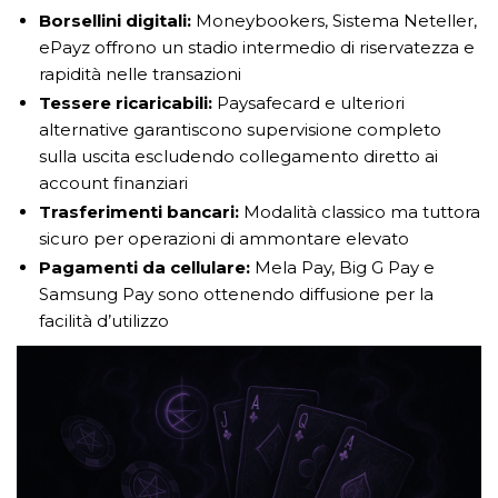
Borsellini digitali:
Moneybookers, Sistema Neteller,
ePayz offrono un stadio intermedio di riservatezza e
rapidità nelle transazioni
Tessere ricaricabili:
Paysafecard e ulteriori
alternative garantiscono supervisione completo
sulla uscita escludendo collegamento diretto ai
account finanziari
Trasferimenti bancari:
Modalità classico ma tuttora
sicuro per operazioni di ammontare elevato
Pagamenti da cellulare:
Mela Pay, Big G Pay e
Samsung Pay sono ottenendo diffusione per la
facilità d’utilizzo