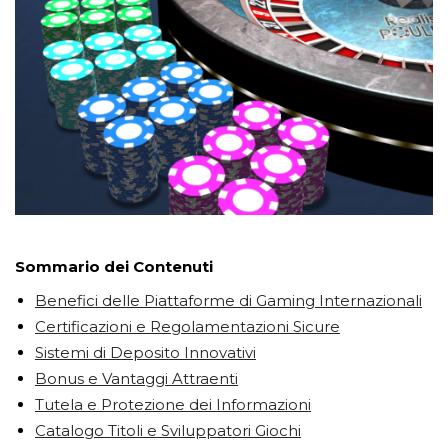
TẢI E-BROCHURE
TƯ VẤN MIỄN PHÍ VỀ SẢN PHẨM
Sommario dei Contenuti
Benefici delle Piattaforme di Gaming Internazionali
Nghề nghiệp...
Certificazioni e Regolamentazioni Sicure
Sistemi di Deposito Innovativi
Bonus e Vantaggi Attraenti
Thành phố...
Tutela e Protezione dei Informazioni
Catalogo Titoli e Sviluppatori Giochi