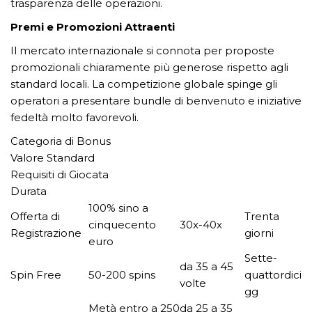
trasparenza delle operazioni.
Premi e Promozioni Attraenti
Il mercato internazionale si connota per proposte
promozionali chiaramente più generose rispetto agli
standard locali. La competizione globale spinge gli
operatori a presentare bundle di benvenuto e iniziative
fedeltà molto favorevoli.
Categoria di Bonus
Valore Standard
Requisiti di Giocata
Durata
100% sino a
Offerta di
Trenta
cinquecento
30x-40x
Registrazione
giorni
euro
Sette-
da 35 a 45
Spin Free
50-200 spins
quattordici
volte
gg
Metà entro a 250
da 25 a 35