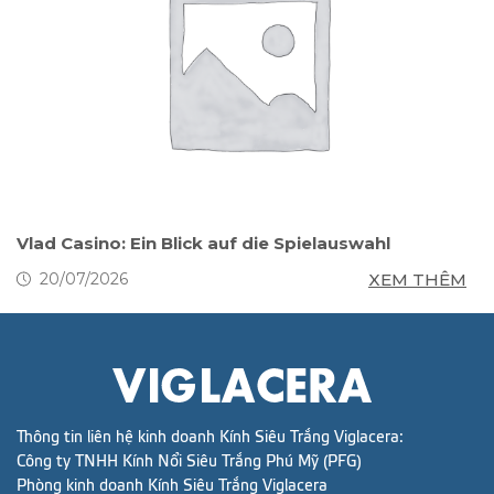
Vlad Casino: Ein Blick auf die Spielauswahl
M
M
XEM THÊM
20/07/2026
Thông tin liên hệ kinh doanh Kính Siêu Trắng Viglacera:
Công ty TNHH Kính Nổi Siêu Trắng Phú Mỹ (PFG)
Phòng kinh doanh Kính Siêu Trắng Viglacera