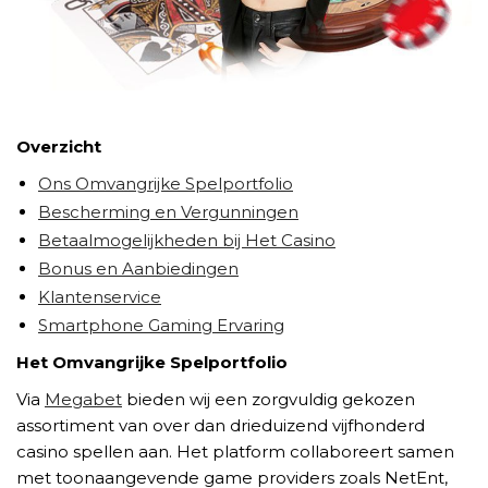
TẢI E-BROCHURE
TƯ VẤN MIỄN PHÍ VỀ SẢN PHẨM
Overzicht
Ons Omvangrijke Spelportfolio
Bescherming en Vergunningen
Betaalmogelijkheden bij Het Casino
Bonus en Aanbiedingen
Klantenservice
Smartphone Gaming Ervaring
Nghề nghiệp...
Het Omvangrijke Spelportfolio
Via
Megabet
bieden wij een zorgvuldig gekozen
Thành phố...
assortiment van over dan drieduizend vijfhonderd
casino spellen aan. Het platform collaboreert samen
met toonaangevende game providers zoals NetEnt,