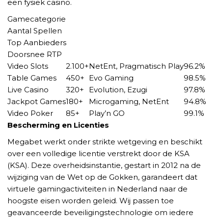
een fysiek casino.
Gamecategorie
Aantal Spellen
Top Aanbieders
Doorsnee RTP
Video Slots
2.100+
NetEnt, Pragmatisch Play
96.2%
Table Games
450+
Evo Gaming
98.5%
Live Casino
320+
Evolution, Ezugi
97.8%
Jackpot Games
180+
Microgaming, NetEnt
94.8%
Video Poker
85+
Play’n GO
99.1%
Bescherming en Licenties
Megabet werkt onder strikte wetgeving en beschikt
over een volledige licentie verstrekt door de KSA
(KSA). Deze overheidsinstantie, gestart in 2012 na de
wijziging van de Wet op de Gokken, garandeert dat
virtuele gamingactiviteiten in Nederland naar de
hoogste eisen worden geleid. Wij passen toe
geavanceerde beveiligingstechnologie om iedere