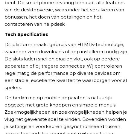
bent. De smartphone ervaring behoudt alle features
van de desktopversie, waaronder het verzilveren van
bonussen, het doen van betalingen en het
contacteren van helpdesk.
Tech Specificaties
Dit platform maakt gebruik van HTML5-technologie,
waardoor zero downloads of app installeren nodig zijn.
De slots laden snel en draaien vlot, ook op eerdere
apparaten of bij tragere connecties. Wij controleren
regelmatig de performance op diverse devices om
een stabiel excellente kwaliteit te waarborgen voor al
spelers.
De bediening op mobile apparaten is natuurlijk
opgezet met grote knoppen en simpele menu’s.
Zoekmogelijkheden en zoekmogelijkheden helpen je
vlug het gewenste spel te vinden. Bovendien worden
je settings en voorkeuren gesynchroniseerd tussen
apparaten, zodat je soepel kunt switchen tussen