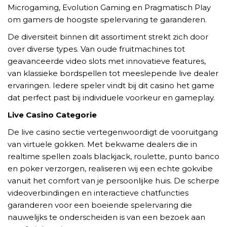
GỬI YÊU CẦU
Microgaming, Evolution Gaming en Pragmatisch Play
om gamers de hoogste spelervaring te garanderen.
De diversiteit binnen dit assortiment strekt zich door
over diverse types. Van oude fruitmachines tot
geavanceerde video slots met innovatieve features,
van klassieke bordspellen tot meeslepende live dealer
ervaringen. Iedere speler vindt bij dit casino het game
dat perfect past bij individuele voorkeur en gameplay.
Live Casino Categorie
De live casino sectie vertegenwoordigt de vooruitgang
van virtuele gokken. Met bekwame dealers die in
realtime spellen zoals blackjack, roulette, punto banco
en poker verzorgen, realiseren wij een echte gokvibe
vanuit het comfort van je persoonlijke huis. De scherpe
videoverbindingen en interactieve chatfuncties
garanderen voor een boeiende spelervaring die
nauwelijks te onderscheiden is van een bezoek aan