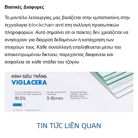
Βασικές Διαφορες
Το μοντέλο λειτουργίας μας βασίζεται στην εμπιστοσύνη στην
τεχνολογια blockchain αντί στη συλλογή προσωπικών
πληροφοριών. Αυτό σημαίνει οτι οι παίκτες δεν χρειάζεται να
ανησυχούν για διαρροή δεδομένων ή κατάχρηση των
στοιχείων τους. Κάθε συναλλαγή επαληθευεται μέσω του
αποκεντρωμένου δικτυου, παρεχοντας διαφανεια και
ασφαλεια σε καθε στάδιο του τζόγου.
TIN TỨC LIÊN QUAN