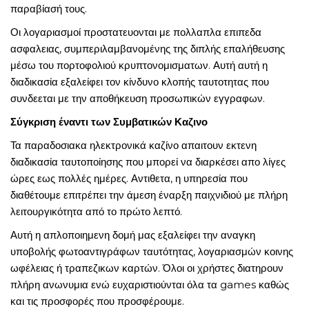
παραβίασή τους.
Οι λογαριασμοί προστατευονται με πολλαπλα επιπεδα
ασφαλειας, συμπεριλαμβανομένης της διπλής επαλήθευσης
μέσω του πορτοφολιού κρυπτονομισματων. Αυτή αυτή η
διαδικασία εξαλείφει τον κίνδυνο κλοπής ταυτοτητας που
συνδεεται με την αποθήκευση προσωπικών εγγραφων.
Σύγκριση έναντι των Συμβατικών Καζινο
Τα παραδοσιακα ηλεκτρονικά καζίνο απαιτουν εκτενη
διαδικασία ταυτοποίησης που μπορεί να διαρκέσει απο λίγες
ώρες εως πολλές ημέρες. Αντιθετα, η υπηρεσία που
διαθέτουμε επιτρέπει την άμεση έναρξη παιχνιδιού με πλήρη
λειτουργικότητα από το πρώτο λεπτό.
Αυτή η απλοποιημενη δομή μας εξαλείφει την αναγκη
υποβολής φωτοαντιγράφων ταυτότητας, λογαριασμών κοινης
ωφέλειας ή τραπεζικων καρτών. Όλοι οι χρήστες διατηρουν
πλήρη ανωνυμια ενώ ευχαριστιούνται όλα τα games καθώς
και τις προσφορές που προσφέρουμε.