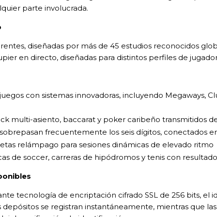
quier parte involucrada.
o
iferentes, diseñadas por más de 45 estudios reconocidos gl
pier en directo, diseñadas para distintos perfiles de jugador
juegos con sistemas innovadoras, incluyendo Megaways, Cl
ck multi-asiento, baccarat y poker caribeño transmitidos d
brepasan frecuentemente los seis dígitos, conectados en 
uletas relámpago para sesiones dinámicas de elevado ritmo
as de soccer, carreras de hipódromos y tenis con resultad
ponibles
e tecnología de encriptación cifrado SSL de 256 bits, el 
s depósitos se registran instantáneamente, mientras que las