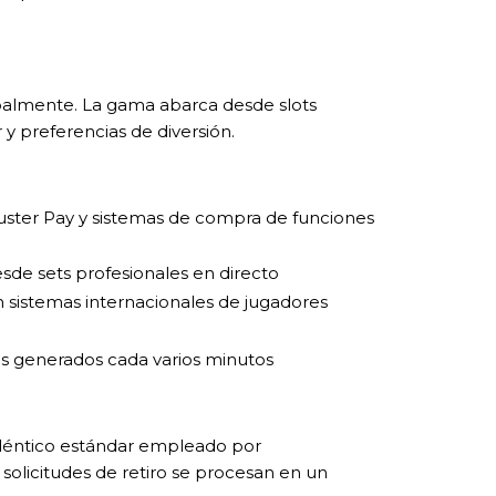
obalmente. La gama abarca desde slots
 y preferencias de diversión.
uster Pay y sistemas de compra de funciones
esde sets profesionales en directo
sistemas internacionales de jugadores
os generados cada varios minutos
idéntico estándar empleado por
 solicitudes de retiro se procesan en un