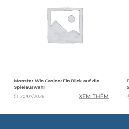
Monster Win Casino: Ein Blick auf die
F
Spielauswahl
XEM THÊM
20/07/2026