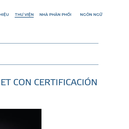
HIỆU
THƯ VIỆN
NHÀ PHÂN PHỐI
NGÔN NGỮ
ET CON CERTIFICACIÓN