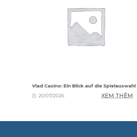
auswahl
Vlad Casino: Ein Blick auf die Spielauswahl
THÊM
XEM THÊM
20/07/2026