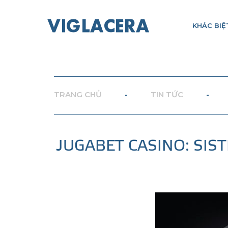
KHÁC BIỆ
TRANG CHỦ
-
TIN TỨC
-
JUGABET CASINO: SIS