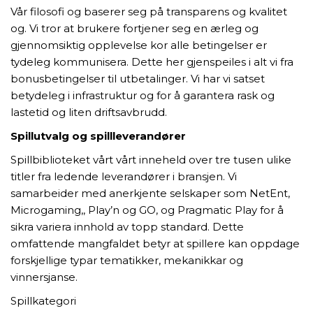
GỬI YÊU CẦU
Vår filosofi og baserer seg på transparens og kvalitet
og. Vi tror at brukere fortjener seg en ærleg og
gjennomsiktig opplevelse kor alle betingelser er
tydeleg kommunisera. Dette her gjenspeiles i alt vi fra
bonusbetingelser til utbetalinger. Vi har vi satset
betydeleg i infrastruktur og for å garantera rask og
lastetid og liten driftsavbrudd.
Spillutvalg og spillleverandører
Spillbiblioteket vårt vårt inneheld over tre tusen ulike
titler fra ledende leverandører i bransjen. Vi
samarbeider med anerkjente selskaper som NetEnt,
Microgaming,, Play’n og GO, og Pragmatic Play for å
sikra variera innhold av topp standard. Dette
omfattende mangfaldet betyr at spillere kan oppdage
forskjellige typar tematikker, mekanikkar og
vinnersjanse.
Spillkategori