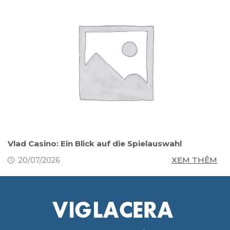
Vlad Casino: Ein Blick auf die Spielauswahl
M
M
XEM THÊM
20/07/2026